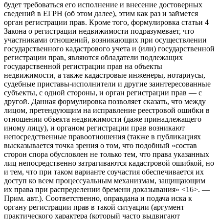
будет требоваться его исполнение и внесение достоверных
сведений в ЕГРН (об этом далее), этим как раз и займется
орган регистрации прав. Кроме того, формулировка статьи 4
Закона о регистрации недвижимости подразумевает, что
участниками отношений, возникающих при осуществлении
государственного кадастрового учета и (или) государственной
регистрации прав, являются обладатели подлежащих
государственной регистрации прав на объекты
недвижимости, а также кадастровые инженеры, нотариусы,
судебные приставы-исполнители и другие заинтересованные
субъекты, с одной стороны, и орган регистрации прав — с
другой. Данная формулировка позволяет сказать, что между
лицом, претендующим на исправление реестровой ошибки в
отношении объекта недвижимости (даже принадлежащего
иному лицу), и органом регистрации прав возникают
непосредственные правоотношения (также в публикациях
высказывается точка зрения о том, что подобный «состав
сторон спора обусловлен не только тем, что права указанных
лиц непосредственно затрагиваются кадастровой ошибкой, но
и тем, что при таком варианте соучастия обеспечивается их
доступ ко всем процессуальным механизмам, защищающим
их права при распределении бремени доказывания» <16>. —
Прим. авт.). Соответственно, оправдана и подача иска к
органу регистрации прав в такой ситуации (аргумент
практического характера (который часто выдвигают