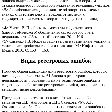
ошибок выделяют авторы, непосредственным образом
сталкивающиеся с процедурой межевания земельных участков
<5> (ошибочные исходные данные об опорных межевых
знаках, отсутствие ключа перехода от местной к
государственной системе координат и другие причины).
———————————
<4> Усачев В. Проблемные моменты геодезического
(картографического) обеспечения кадастрового учета
недвижимости // Земельный вестник. 2011. N 6.
<5> Савенко Г.В. Исковая защита прав на земельные участки и
межевание: проблемы теории и практики. М.: Инфотропик
Медиа, 2016. С. 153 — 163.
Виды реестровых ошибок
Помимо общей классификации реестровых ошибок, которую
нам предоставляет статья 61 Закона о регистрации
недвижимости, подразделяя их на технические ошибки в
сведениях и собственно реестровые ошибки, дополнительно
выделяют иные классификации.
Предложения о возможных классификациях ошибок
выдвинули Д.В. Антропов и Д.И. Скачкова <6>, А.Г.
Овчинникова <7>. Свой вариант систематизации ошибок по
причинам их возникновения приведен Д.А. Тоточенко <8>.