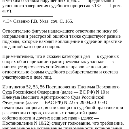
и четким составом нарушенных прав… — предпосылки
успешного завершения судебного процесса» <13>. — Прим.
авт.).
———————————
<13> Савенко Г.В. Указ. соч. С. 165.
Относительно фигуры надлежащего ответчика по иску об
исправлении реестровой ошибки также существуют разные
подходы, которые находят воплощение в судебной практике
по данной категории споров.
Примечательно, что в схожей категории дел — в судебных
спорах об оспаривании границ земельных участков — в
настоящее время есть устойчивые правовые позиции
относительно формы судебного разбирательства и состава
участвующих в деле лиц.
Из пунктов 52, 53, 56 Постановления Пленума Верховного
Суда Российской Федерации (далее — ВС РФ) N 10 и
Пленума Высшего Арбитражного Суда Российской
Федерации (далее — ВАС РФ) N 22 от 29.04.2010 «О
некоторых вопросах, возникающих в судебной практике при
разрешении споров, связанных с защитой права
собственности и других вещных прав» (далее —
Постановление N 10/22) следует толкование, что требование,
направленное на оспаривание правомерности установления