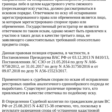
границы либо в целом кадастрового учета смежного
(пересекающегося) участка, должно рассматриваться в
исковом порядке. Ответчиком по иску об оспаривании
зарегистрированного права или обременения является лицо,
за которым зарегистрировано спорное право или
обременение. Государственный регистратор не является
ответчиком по таким искам, однако может быть привлечен к
участию в таких делах в качестве третьего лица, не
заявляющего самостоятельных требований относительно
предмета спора.
Данная правовая позиция отражена, в частности, в
Постановлении Президиума ВАС РФ от 03.12.2013 N 8410/13,
Постановлениях АС СЗО от 21.05.2014 по делу N А66-
9758/2012, от 31.01.2017 по делу N А56-31750/2016 и от
09.07.2018 по делу N А56-15523/2017.
Применительно к судебным спорам по искам об исправлении
реестровых ошибок аналогичного единообразного подхода не
выработано. Существуют различные примеры того, кто
привлекается в качестве ответчика по подобному иску.
В Определении Судебной коллегии по гражданским делам ВС
РФ от 25.08.2015 N 4-КГ15-38 отмечено, что, поскольку в
результате разрешения спора об устранении кадастровой