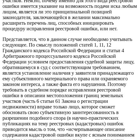
участков. Неясно, почему именно для этого вида реестровой
ошибки имеется указание на возможность подачи иска любым
лицом, является ли это принципиальной позицией
законодателя, заключающейся в желании максимально
расширить перечень лиц, способных инициировать
процедуру исправления реестровой ошибки, или нет.
Представляется, что в данном случае необходимо учитывать
следующее. По смыслу положений статей 1, 11, 12
Гражданского кодекса Российской Федерации и статьи 4
Арбитражного процессуального кодекса Российской
Федерации условием предоставления судебной защиты лицу,
обратившемуся в суд с соответствующим требованием,
является установление наличия у заявителя принадлежащего
ему субъективного материального права или охраняемого
законом интереса, а также факта его нарушения. Поэтому
требовать в судебном порядке исправления реестровой
ошибки в описании местоположения границ земельных
участков (часть 6 статьи 61 Закона о регистрации
недвижимости) вправе только лицо, которое сможет
обосновать свою субъективную заинтересованность в
разрешении подобного спора (в научно-практических
публикациях на тему реестровых (кадастровых) ошибок
приводится мысль о том, что «исчерпывающее описание
содержания кадастровой ошибки вкупе с ясным пониманием