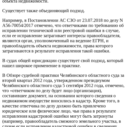
объекта недвижимости.
Существует также объединяющий подход.
Например, в Постановлении АС СЗО от 23.07.2018 по делу N
А56-70054/2017 отмечено, что ответчиками по требованию об
исправлении технической или реестровой ошибки в случае,
если ее исправление затрагивает интересы правообладателя,
являются орган, уполномоченный на ведение ЕГРН, и
правообладатель объекта недвижимости, права которого
затрагиваются в результате исправления такой ошибки.
В судах общей юрисдикции существует свой подход, который
нашел широкое применение в практике.
В Обзоре судебной практики Челябинского областного суда за
второй квартал 2012 года, утвержденном президиумом
Челябинского областного суда 5 сентября 2012 года, отмечено,
что «ответчиком по делу будет лицо (организация),
составившее документ, на основании которого сведения о
недвижимом имуществе вносились в кадастр. Кроме того, в
качестве ответчика по делу должно быть привлечено
юридическое или физическое лицо, чьи права в результате
исправления кадастровой ошибки могут быть затронуты
(например, правообладатель смежного земельного участка, в
случае если исправление кадастровой ошибки в сведениях