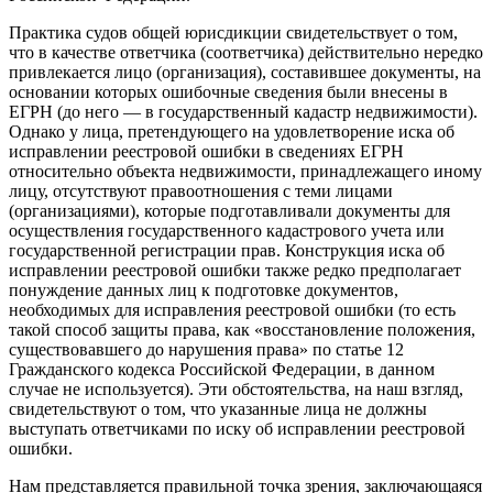
Практика судов общей юрисдикции свидетельствует о том,
что в качестве ответчика (соответчика) действительно нередко
привлекается лицо (организация), составившее документы, на
основании которых ошибочные сведения были внесены в
ЕГРН (до него — в государственный кадастр недвижимости).
Однако у лица, претендующего на удовлетворение иска об
исправлении реестровой ошибки в сведениях ЕГРН
относительно объекта недвижимости, принадлежащего иному
лицу, отсутствуют правоотношения с теми лицами
(организациями), которые подготавливали документы для
осуществления государственного кадастрового учета или
государственной регистрации прав. Конструкция иска об
исправлении реестровой ошибки также редко предполагает
понуждение данных лиц к подготовке документов,
необходимых для исправления реестровой ошибки (то есть
такой способ защиты права, как «восстановление положения,
существовавшего до нарушения права» по статье 12
Гражданского кодекса Российской Федерации, в данном
случае не используется). Эти обстоятельства, на наш взгляд,
свидетельствуют о том, что указанные лица не должны
выступать ответчиками по иску об исправлении реестровой
ошибки.
Нам представляется правильной точка зрения, заключающаяся