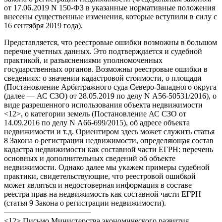
от 17.06.2019 N 150-ФЗ в указанные нормативные положения
внесены существенные изменения, которые вступили в силу с
16 сентября 2019 года).
Представляется, что реестровые ошибки возможны в большом
перечне учетных данных. Это подтверждается и судебной
практикой, и разъяснениями уполномоченных
государственных органов. Возможны реестровые ошибки в
сведениях: о значении кадастровой стоимости, о площади
(Постановление Арбитражного суда Северо-Западного округа
(далее — АС СЗО) от 28.05.2019 по делу N А56-50531/2016), о
виде разрешенного использования объекта недвижимости
<12>, о категории земель (Постановление АС СЗО от
14.09.2016 по делу N А66-699/2015), об адресе объекта
недвижимости и т.д. Ориентиром здесь может служить статья
8 Закона о регистрации недвижимости, определяющая состав
кадастра недвижимости как составной части ЕГРН: перечень
основных и дополнительных сведений об объекте
недвижимости. Однако далее мы укажем примеры судебной
практики, свидетельствующие, что реестровой ошибкой
может являться и недостоверная информация в составе
реестра прав на недвижимость как составной части ЕГРН
(статья 9 Закона о регистрации недвижимости).
———————————
<12> Письмо Министерства экономического развития