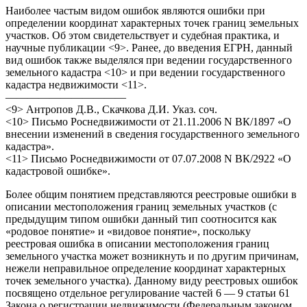
Наиболее частым видом ошибок являются ошибки при
определении координат характерных точек границ земельных
участков. Об этом свидетельствует и судебная практика, и
научные публикации <9>. Ранее, до введения ЕГРН, данный
вид ошибок также выделялся при ведении государственного
земельного кадастра <10> и при ведении государственного
кадастра недвижимости <11>.
———————————
<9> Антропов Д.В., Скачкова Д.И. Указ. соч.
<10> Письмо Роснедвижимости от 21.11.2006 N ВК/1897 «О
внесении изменений в сведения государственного земельного
кадастра».
<11> Письмо Роснедвижимости от 07.07.2008 N ВК/2922 «О
кадастровой ошибке».
Более общим понятием представляются реестровые ошибки в
описании местоположения границ земельных участков (с
предыдущим типом ошибки данный тип соотносится как
«родовое понятие» и «видовое понятие», поскольку
реестровая ошибка в описании местоположения границ
земельного участка может возникнуть и по другим причинам,
нежели неправильное определение координат характерных
точек земельного участка). Данному виду реестровых ошибок
посвящено отдельное регулирование частей 6 — 9 статьи 61
Закона о регистрации недвижимости (Федеральным законом