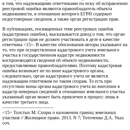
в том, что надлежащими ответчиками по иску об исправлении
реестровой ошибки являются правообладатель объекта
недвижимости, в отношении которого ЕГРН содержит
недостоверные сведения, а также орган регистрации прав.
В публикациях, посвященных теме реестровых ошибок
(кадастровых ошибок), высказывается довод о том, что орган
регистрации прав не должен участвовать в деле в качестве
ответчика <15>. В качестве обоснования авторы указывают на
то, что при осуществлении кадастрового учета земельного
участка в государственном кадастре недвижимости
воспроизводятся сведения об объекте недвижимости,
предоставляемые правообладателями. Поэтому кадастровая
ошибка возникает не по вине кадастрового органа,
следовательно, орган кадастрового учета не является
надлежащим ответчиком по таким спорам. То есть при
отсутствии вины органа кадастрового учета во внесении в
кадастр неверных сведений в отношении земельного участка
указанный орган может быть привлечен в процесс лишь в
качестве третьего лица.
———————————
<15> Толстых М. Споры о наложении границ земельных
участков // Жилищное право. 2013. N 7; Тоточенко Д.А. Указ.
соч.