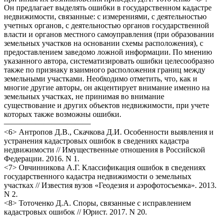
Он предлагает выделять ошибки в государственном кадастре
недвижимости, связанные: с измерениями, с деятельностью
учетных органов, с деятельностью органов государственной
власти и органов местного самоуправления (при образовании
земельных участков на основании схемы расположения), с
предоставлением заведомо ложной информации. По мнению
указанного автора, систематизировать ошибки целесообразно
также по признаку взаимного расположения границ между
земельными участками. Необходимо отметить, что, как и
многие другие авторы, он акцентирует внимание именно на
земельных участках, не принимая во внимание
существование и других объектов недвижимости, при учете
которых также возможны ошибки.
———————————
<6> Антропов Д.В., Скачкова Д.И. Особенности выявления и
устранения кадастровых ошибок в сведениях кадастра
недвижимости // Имущественные отношения в Российской
Федерации. 2016. N 1.
<7> Овчинникова А.Г. Классификация ошибок в сведениях
государственного кадастра недвижимости о земельных
участках // Известия вузов «Геодезия и аэрофотосъемка». 2013.
N 2.
<8> Тоточенко Д.А. Споры, связанные с исправлением
кадастровых ошибок // Юрист. 2017. N 20.