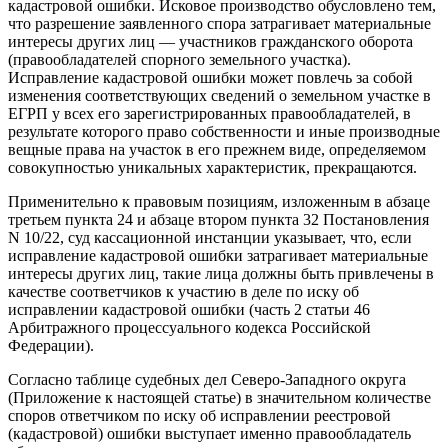
кадастровой ошибки. Исковое производство обусловлено тем,
что разрешение заявленного спора затрагивает материальные
интересы других лиц — участников гражданского оборота
(правообладателей спорного земельного участка).
Исправление кадастровой ошибки может повлечь за собой
изменения соответствующих сведений о земельном участке в
ЕГРП у всех его зарегистрированных правообладателей, в
результате которого право собственности и иные производные
вещные права на участок в его прежнем виде, определяемом
совокупностью уникальных характеристик, прекращаются.
Применительно к правовым позициям, изложенным в абзаце
третьем пункта 24 и абзаце втором пункта 32 Постановления
N 10/22, суд кассационной инстанции указывает, что, если
исправление кадастровой ошибки затрагивает материальные
интересы других лиц, такие лица должны быть привлечены в
качестве соответчиков к участию в деле по иску об
исправлении кадастровой ошибки (часть 2 статьи 46
Арбитражного процессуального кодекса Российской
Федерации).
Согласно таблице судебных дел Северо-Западного округа
(Приложение к настоящей статье) в значительном количестве
споров ответчиком по иску об исправлении реестровой
(кадастровой) ошибки выступает именно правообладатель