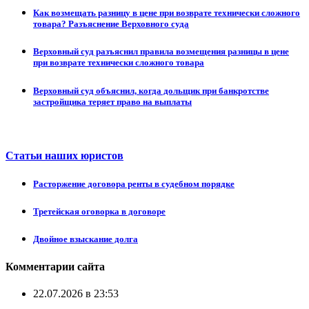
Как возмещать разницу в цене при возврате технически сложного
товара? Разъяснение Верховного суда
Верховный суд разъяснил правила возмещения разницы в цене
при возврате технически сложного товара
Верховный суд объяснил, когда дольщик при банкротстве
застройщика теряет право на выплаты
Статьи наших юристов
Расторжение договора ренты в судебном порядке
Третейская оговорка в договоре
Двойное взыскание долга
Комментарии сайта
22.07.2026 в 23:53