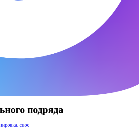
ьного подряда
нировка, снос