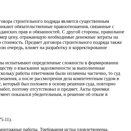
говора строительного подряда является существенным
зникают обязательственные правоотношения, связанные с
данских прав и обязанностей. С другой стороны, правильное
ример цену, отражающую необходимые денежные затраты на
ю стоимость. Предмет договора строительного подряда также
ою очередь, влияет на разработку и корректирование
тороны испытывают определенные сложности в формировании
бществу о взыскании задолженности за выполненные
скольку работы ответчиком были оплачены частично, то суд
ешения, а после рассмотрения дела компетентным судом в
т, который был положен в основу решения суда, повторно
работ, поэтому отсутствовал и предмет. Акты приемки
ент показался убедительным, и решение об отказе в
5-11).
-монтажные работы. Требования истца удовлетворены,