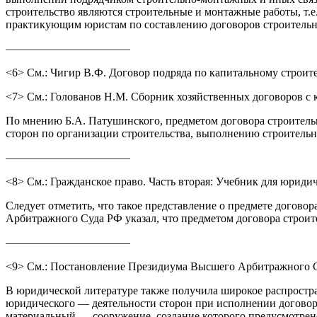
строительство являются строительные и монтажные работы, т.е.
практикующим юристам по составлению договоров строительн
———————————
<6> См.: Чигир В.Ф. Договор подряда по капитальному строите
<7> См.: Голованов Н.М. Сборник хозяйственных договоров с 
По мнению Б.А. Патушинского, предметом договора строительно
сторон по организации строительства, выполнению строительн
———————————
<8> См.: Гражданское право. Часть вторая: Учебник для юриди
Следует отметить, что такое представление о предмете догово
Арбитражного Суда РФ указал, что предметом договора строит
———————————
<9> См.: Постановление Президиума Высшего Арбитражного Суд
В юридической литературе также получила широкое распростран
юридического — деятельности сторон при исполнении договора
материальный — сооружение, создание которого предусмотрено