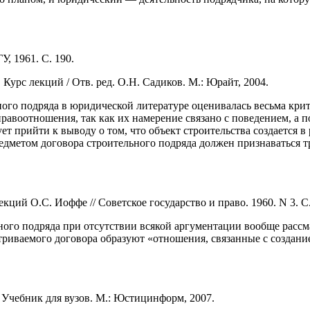
У, 1961. С. 190.
Курс лекций / Отв. ред. О.Н. Садиков. М.: Юрайт, 2004.
го подряда в юридической литературе оценивалась весьма крити
авоотношения, так как их намерение связано с поведением, а п
ет прийти к выводу о том, что объект строительства создается в
предметом договора строительного подряда должен признаваться 
кций О.С. Иоффе // Советское государство и право. 1960. N 3. С
ого подряда при отсутствии всякой аргументации вообще рассма
атриваемого договора образуют «отношения, связанные с создан
 Учебник для вузов. М.: Юстицинформ, 2007.