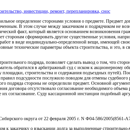
оительство, инвестиции, ремонт, перепланировка, снос
вильное определение сторонами условия о предмете. Предмет до
люченным. В этом случае между заказчиком и подрядчиком не во
ический факт, который является основанием возникновения граж
ляет сторонам сформировать другие существенные условия, нап
ат работ в виде индивидуально-определенной вещи, имеющей сво
вные технические параметры объекта строительства, и это, в св
 строительного подряда, позволяет сделать вывод о том, что с
иматель обратился в арбитражный суд с иском к акционерному о
у площадки, строительства и содержания подъездных путей). По
правил подсудности послужило поводом для отмены судебного р
ного подряда стороны не определили предмет. Основной аргумен
ения договора отсутствовало согласование необходимого объема 
 их согласование. Суду кассационной инстанции подобный аргум
бирского округа от 22 февраля 2005 г. N Ф04-586/2005(8561-А7
ком к заказчику о взыскании долга за выполненные строительно