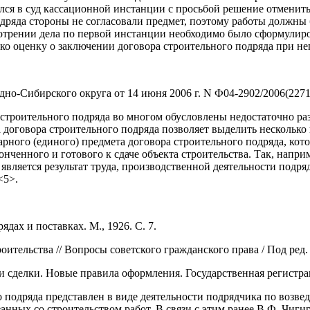
тился в суд кассационной инстанции с просьбой решение отмени
дряда стороны не согласовали предмет, поэтому работы должны 
мотрении дела по первой инстанции необходимо было сформулиро
ко оценку о заключении договора строительного подряда при не
но-Сибирского округа от 14 июня 2006 г. N Ф04-2902/2006(2271
 строительного подряда во многом обусловлены недостаточно р
договора строительного подряда позволяет выделить несколько
рного (единого) предмета договора строительного подряда, кото
онченного и готового к сдаче объекта строительства. Так, напр
 является результат труда, производственной деятельности подря
<5>.
ах и поставках. М., 1926. С. 7.
тельства // Вопросы советского гражданского права / Под ред. 
и сделки. Новые правила оформления. Государственная регистра
 подряда представлен в виде деятельности подрядчика по возвед
ных со строительством работ. В связи с этим ранее В.Ф. Чигир