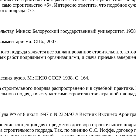
 само строительство <6>. Интересно отметить, что подобное суж
ого подряда <7>.
льству. Минск: Белорусский государственный университет, 1958.
комментариями. СПб., 2007.
го подряда является все запланированное строительство, котор
ых работ подрядными организациями, и сдача-приемка завершен
ческих вузов. М.: НКЮ СССР, 1938. С. 164.
ра строительного подряда распространено и в судебной практик
ельного подряда выступает само строительство аграрной площад
а РФ от 8 июля 1997 г. N 2324/97 // Вестник Высшего Арбитраж
ение концепция двух предметов договора строительного подряда
 строительного подряда. Так, по мнению О.С. Иоффе, договор п
 планом, и юридический — деятельность подрядчика, на которую