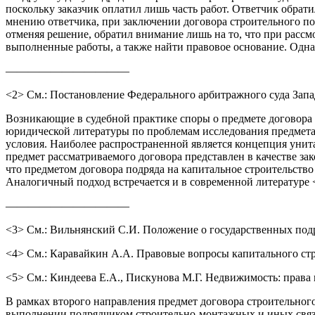
поскольку заказчик оплатил лишь часть работ. Ответчик обра
мнению ответчика, при заключении договора строительного по
отменяя решение, обратил внимание лишь на то, что при расс
выполненные работы, а также найти правовое основание. Одна
———————————
<2> См.: Постановление Федерального арбитражного суда Запад
Возникающие в судебной практике споры о предмете договора
юридической литературы по проблемам исследования предмета 
условия. Наиболее распространенной является концепция унита
предмет рассматриваемого договора представлен в качестве зак
что предметом договора подряда на капитальное строительство
Аналогичный подход встречается и в современной литературе 
———————————
<3> См.: Вильнянский С.И. Положение о государственных подряд
<4> См.: Каравайкин А.А. Правовые вопросы капитального строи
<5> См.: Киндеева Е.А., Пискунова М.Г. Недвижимость: права 
В рамках второго направления предмет договора строительного
выполнении подрядчиком строительно-монтажных и иных связан