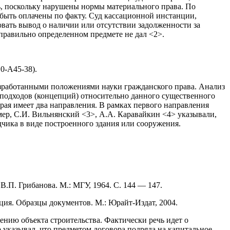
ть, поскольку нарушены нормы материального права. По
быть оплачены по факту. Суд кассационной инстанции,
вать вывод о наличии или отсутствии задолженности за
правильно определенном предмете не дал <2>.
0-А45-38).
азработанными положениями науки гражданского права. Анализ
 подходов (концепций) относительно данного существенного
рая имеет два направления. В рамках первого направления
имер, С.И. Вильнянский <3>, А.А. Каравайкин <4> указывали,
дчика в виде построенного здания или сооружения.
В.П. Грибанова. М.: МГУ, 1964. С. 144 — 147.
ция. Образцы документов. М.: Юрайт-Издат, 2004.
ению объекта строительства. Фактически речь идет о
 указывал, что предметом договора подряда на капитальное