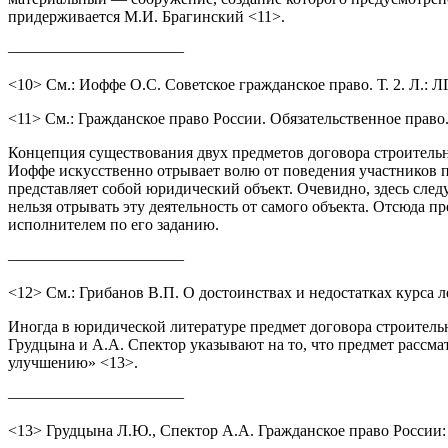
придерживается М.И. Брагинский <11>.
———————————
<10> См.: Иоффе О.С. Советское гражданское право. Т. 2. Л.: ЛГ
<11> См.: Гражданское право России. Обязательственное право. 
Концепция существования двух предметов договора строительно
Иоффе искусственно отрывает волю от поведения участников пр
представляет собой юридический объект. Очевидно, здесь следу
нельзя отрывать эту деятельность от самого объекта. Отсюда 
исполнителем по его заданию.
———————————
<12> См.: Грибанов В.П. О достоинствах и недостатках курса ле
Иногда в юридической литературе предмет договора строительн
Грудцына и А.А. Спектор указывают на то, что предмет рассм
улучшению» <13>.
———————————
<13> Грудцына Л.Ю., Спектор А.А. Гражданское право России: