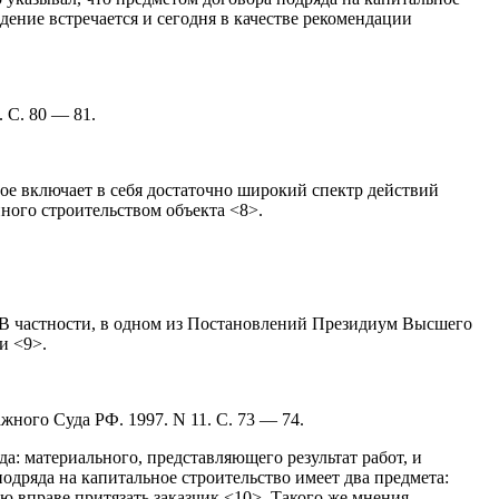
дение встречается и сегодня в качестве рекомендации
 С. 80 — 81.
ое включает в себя достаточно широкий спектр действий
ного строительством объекта <8>.
е. В частности, в одном из Постановлений Президиум Высшего
и <9>.
ного Суда РФ. 1997. N 11. С. 73 — 74.
: материального, представляющего результат работ, и
одряда на капитальное строительство имеет два предмета:
 вправе притязать заказчик <10>. Такого же мнения