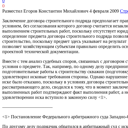
0
0
Разместил Егоров Константин Михайлович
4 февраля 2009
Стр
Заключение договора строительного подряда предполагает пра
условием, без согласования которого договор считается незак
выполнением строительных работ, поскольку отсутствует юрид
определение предмета договора строительного подряда позво
строительство, поскольку предмет здесь указывает на результ
позволяет хозяйствующим субъектам правильно определить осно
проектной технической документации.
Вместе с тем анализ судебных споров, связанных с договором
условия о предмете. Так, например, по одному делу предприн
подготовительные работы к строительству скважин (подготовк
удовлетворил исковые требования стороны. Однако нарушение 
иске было отказано, поскольку в условиях договора строитель
рассматривающего дело, сводился к тому, что в момент заключ
выполненных работ подтверждают факт выполнения работ, а не
удовлетворении иска вступило в законную силу <1>.
———————————
<1> Постановление Федерального арбитражного суда Западно-Си
По другому делу подрядчик обратился в арбитражный суд с ис