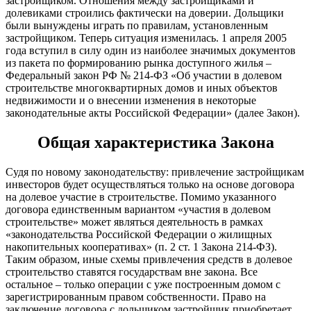
застройщиком. Отношения между застройщиками и
долевиками строились фактически на доверии. Дольщики
были вынуждены играть по правилам, установленным
застройщиком. Теперь ситуация изменилась. 1 апреля 2005
года вступил в силу один из наиболее значимых документов
из пакета по формированию рынка доступного жилья –
Федеральный закон РФ № 214-ФЗ «Об участии в долевом
строительстве многоквартирных домов и иных объектов
недвижимости и о внесении изменения в некоторые
законодательные акты Российской Федерации» (далее Закон).
Общая характеристика Закона
Судя по новому законодательству: привлечение застройщикам
инвесторов будет осуществляться только на основе договора
на долевое участие в строительстве. Помимо указанного
договора единственным вариантом «участия в долевом
строительстве» может являться деятельность в рамках
«законодательства Российской Федерации о жилищных
накопительных кооперативах» (п. 2 ст. 1 Закона 214-ФЗ).
Таким образом, иные схемы привлечения средств в долевое
строительство ставятся государствам вне закона. Все
остальное – только операции с уже построенным домом с
зарегистрированным правом собственности. Право на
заключение договора с дольщиком застройщик приобретает