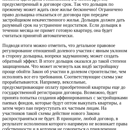
предусмотренный в договоре срок. Так что дольщик по
прежнему может ждать свое жилье бесконечно! Ограничено
право дольщика отказаться от договора при передаче
застройщиком некачественного жилья. Дольщик должен дать
разумный срок на устранение недостатков. Если дольщик в
течении месяца не примет готовую квартиру, она будет
считаться принятой автоматически.
Подводя итоги можно отметить, что детальное правовое
регулирование отношений долевого участия с явным уклоном
в сторону дольщика, вопреки задуманному, может создать
обратный эффект. В итоге дольщик оказался до такой степени
защищенным. Что может исчезнуть как вид6 застройщику
проще обойти Закон об участии в долевом строительстве, чем
исполнять все его требования. Соответствующие схемы уже
прорабатываются. Например, вексельные,
предусматривающие оплату приобретенной квартиры еще до
государственной регистрации договора. Возможно, будет
принята попытка создания аффинированных с застройщиками
паевых фондов, которые будут оптом выкупать квартиры, а
затем через паи переуступать их частным лицам. На
участников такой схемы действие нового Закона
распространяться не будет. В принципе, любой договор, в
результате исполнения которого напрямую не возникает права
собственности и в котором не говориться о привлечении