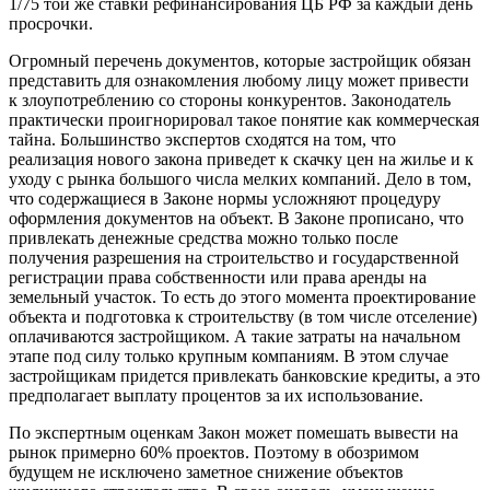
1/75 той же ставки рефинансирования ЦБ РФ за каждый день
просрочки.
Огромный перечень документов, которые застройщик обязан
представить для ознакомления любому лицу может привести
к злоупотреблению со стороны конкурентов. Законодатель
практически проигнорировал такое понятие как коммерческая
тайна. Большинство экспертов сходятся на том, что
реализация нового закона приведет к скачку цен на жилье и к
уходу с рынка большого числа мелких компаний. Дело в том,
что содержащиеся в Законе нормы усложняют процедуру
оформления документов на объект. В Законе прописано, что
привлекать денежные средства можно только после
получения разрешения на строительство и государственной
регистрации права собственности или права аренды на
земельный участок. То есть до этого момента проектирование
объекта и подготовка к строительству (в том числе отселение)
оплачиваются застройщиком. А такие затраты на начальном
этапе под силу только крупным компаниям. В этом случае
застройщикам придется привлекать банковские кредиты, а это
предполагает выплату процентов за их использование.
По экспертным оценкам Закон может помешать вывести на
рынок примерно 60% проектов. Поэтому в обозримом
будущем не исключено заметное снижение объектов