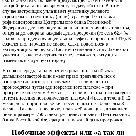
своих обязательств. Закон предусмотрел ответственность
застройщика за несвоевременную сдачу объекта. В этом
случае застройщик уплачивает участнику долевого
строительства неустойку (пени) в размере 1/75 ставки
рефинансирования Центрального банка Российской
Федерации, действующей на день исполнения обязательства,
от цены договора за каждый день просрочки (то есть 62,4 %
годовых при действующей ставке рефинансирования 13%). К
сожалению, нарушение сроков сдачи новостроек в
эксплуатацию не редки. После вступления в силу Закона об
участии в долевом строительстве, возможно, ситуация
измениться в лучшую сторону.
В свою очередь, за нарушение сроков оплаты объекта
дольщиком застройщик имеет право предъявить иск о
расторжении договора в случаях: — если выплаты
производятся путем единовременного платежа – при
просрочке более чем 3 месяца; — если выплаты производятся
путем внесения периодических платежей 4 раза в течений 12
месяцев или при просрочке внесения платежа более чем 3
месяца. Так же за просрочку платежей дольщик уплачивает
пени в размере 1/50 ставки рефинансирования Центрального
банка Российской Федерации, за каждый день просрочки.
Побочные эффекты или «а так ли