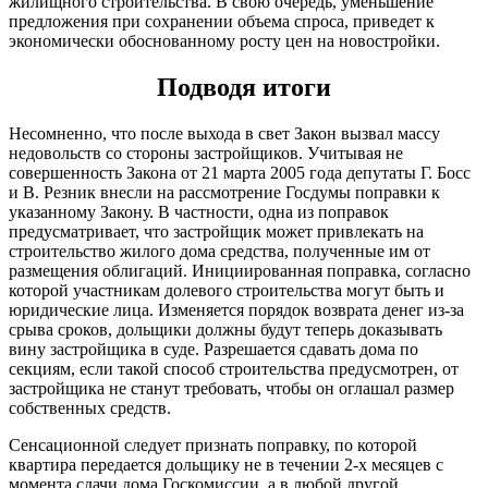
жилищного строительства. В свою очередь, уменьшение
предложения при сохранении объема спроса, приведет к
экономически обоснованному росту цен на новостройки.
Подводя итоги
Несомненно, что после выхода в свет Закон вызвал массу
недовольств со стороны застройщиков. Учитывая не
совершенность Закона от 21 марта 2005 года депутаты Г. Босс
и В. Резник внесли на рассмотрение Госдумы поправки к
указанному Закону. В частности, одна из поправок
предусматривает, что застройщик может привлекать на
строительство жилого дома средства, полученные им от
размещения облигаций. Инициированная поправка, согласно
которой участникам долевого строительства могут быть и
юридические лица. Изменяется порядок возврата денег из-за
срыва сроков, дольщики должны будут теперь доказывать
вину застройщика в суде. Разрешается сдавать дома по
секциям, если такой способ строительства предусмотрен, от
застройщика не станут требовать, чтобы он оглашал размер
собственных средств.
Сенсационной следует признать поправку, по которой
квартира передается дольщику не в течении 2-х месяцев с
момента сдачи дома Госкомиссии, а в любой другой,