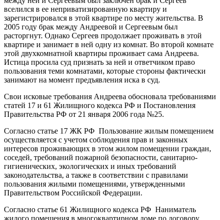
между ней и Сергеевым был заключен брак и Сергеев
вселился в ее неприватизированную квартиру и
зарегистрировался в этой квартире по месту жительства. В
2005 году брак между Андреевой и Сергеевым был
расторгнут. Однако Сергеев продолжает проживать в этой
квартире и занимает в ней одну из комнат. Во второй комнате
этой двухкомнатной квартиры проживает сама Андреева.
Истица просила суд признать за ней и ответчиком право
пользования теми комнатами, которые стороны фактически
занимают на момент предъявления иска в суд.
Свои исковые требования Андреева обосновала требованиями
статей 17 и 61 Жилищного кодекса РФ и Постановления
Правительства РФ от 21 января 2006 года №25.
Согласно статье 17 ЖК РФ Пользование жилым помещением
осуществляется с учетом соблюдения прав и законных
интересов проживающих в этом жилом помещении граждан,
соседей, требований пожарной безопасности, санитарно-
гигиенических, экологических и иных требований
законодательства, а также в соответствии с правилами
пользования жилыми помещениями, утвержденными
Правительством Российской Федерации.
Согласно статье 61 Жилищного кодекса РФ Наниматель
жилого помещения в многоквартирном доме по договору