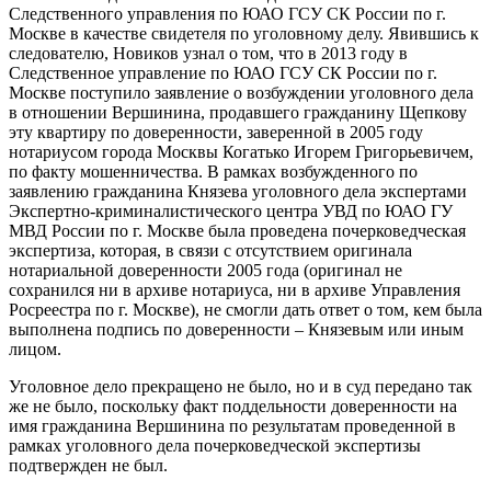
Следственного управления по ЮАО ГСУ СК России по г.
Москве в качестве свидетеля по уголовному делу. Явившись к
следователю, Новиков узнал о том, что в 2013 году в
Следственное управление по ЮАО ГСУ СК России по г.
Москве поступило заявление о возбуждении уголовного дела
в отношении Вершинина, продавшего гражданину Щепкову
эту квартиру по доверенности, заверенной в 2005 году
нотариусом города Москвы Когатько Игорем Григорьевичем,
по факту мошенничества. В рамках возбужденного по
заявлению гражданина Князева уголовного дела экспертами
Экспертно-криминалистического центра УВД по ЮАО ГУ
МВД России по г. Москве была проведена почерковедческая
экспертиза, которая, в связи с отсутствием оригинала
нотариальной доверенности 2005 года (оригинал не
сохранился ни в архиве нотариуса, ни в архиве Управления
Росреестра по г. Москве), не смогли дать ответ о том, кем была
выполнена подпись по доверенности – Князевым или иным
лицом.
Уголовное дело прекращено не было, но и в суд передано так
же не было, поскольку факт поддельности доверенности на
имя гражданина Вершинина по результатам проведенной в
рамках уголовного дела почерковедческой экспертизы
подтвержден не был.