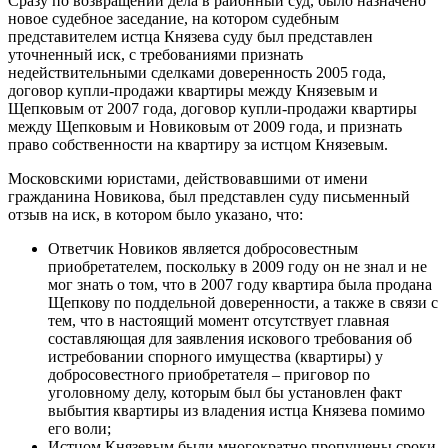
Сразу по возвращении дела в районный суд, было назначено
новое судебное заседание, на котором судебным
представителем истца Князева суду был представлен
уточненный иск, с требованиями признать
недействительными сделками доверенность 2005 года,
договор купли-продажи квартиры между Князевым и
Щепковым от 2007 года, договор купли-продажи квартиры
между Щепковым и Новиковым от 2009 года, и признать
право собственности на квартиру за истцом Князевым.
Московскими юристами, действовавшими от имени
гражданина Новикова, был представлен суду письменный
отзыв на иск, в котором было указано, что:
Ответчик Новиков является добросовестным
приобретателем, поскольку в 2009 году он не знал и не
мог знать о том, что в 2007 году квартира была продана
Щепкову по поддельной доверенности, а также в связи с
тем, что в настоящий момент отсутствует главная
составляющая для заявления искового требования об
истребовании спорного имущества (квартиры) у
добросовестного приобретателя – приговор по
уголовному делу, которым был бы установлен факт
выбытия квартиры из владения истца Князева помимо
его воли;
Истцом Князевым были многократно пропущены сроки