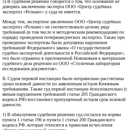
5) В судебном решении говорится о том, что оснований не
доверять заключению эксперта ООО «Центр судебных
экспертиз «Релианс» у суда не имеется.
Между тем, экспертное заключение ООО «Центр судебных
экспертиз «Релианс» не соответствовало целому ряду
требований (в том числе и методическим рекомендациям) по
порядку проведения почерковедческих экспертиз. Также при
проведении экспертизы были допущены нарушения
требований Федерального закона «О государственной
судебно-экспертной деятельности в Российской Федерации»,
что было отражено в приложенной Новиковым к материалам
судебного дела рецензии из ООО «Столичная лаборатория
исследования документов».
II. Судом перовой инстанции были неправильно рассчитаны
сроки исковой давности по заявленным истцом Князевым
требованиям. Также суд первой инстанции безосновательно (с
явным нарушением требований статьи 205 Гражданского
кодекса РФ) восстановил пропущенный истцом срок исковой
давности.
1) В обжалуемом судебном решении суд сослался на нормы
пункта 1 статьи 196 и пункта 1 статьи 200 Гражданского
кодекса РФ, которые относятся к правилам исчисления