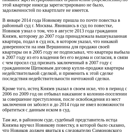
этой квартире никогда зарегистрировано не было,
задолженностей по квартплате не имеется.
В январе 2014 года Новикову пришла по почте повестка в
районный суд г. Москвы. Явившись в суд по повестке,
Новиков узнал о том, что в августе 2013 года гражданин
Князев, которому до 2007 года принадлежала вышеуказанная
квартира, подал в суд иск, в котором указал, что никакой
доверенности на имя Вершинина для продажи своей
квартиры он в 2005 году не подписывал, что квартира выбыла
в 2007 году из его владения без его ведома и согласия, в связи
с чем просил суд признать заключенный в 2007 году с
гражданином Щепковым договор купли-продажи квартиры
недействительной сделкой, и применить к этой сделке
последствия недействительности ничтожной сделки.
Кроме того, истец Князев указал в своем иске, что в период с
2006 по 2009 год он отбывал наказание в колонии-поселении
за совершение преступления, после освобождения из мест
заключения он заболел и до 2014 года не имел возможности
обратиться с данным иском в суд.
Там же, в районном суде, судебный представитель истца
Князева вручил Новикову повестку, в которой было сказано,
что Новиков должен явиться к следователю Симоновского