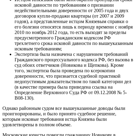
исковой давности по требованиям о признании
недействительными доверенности от 2005 года и двух
договоров купли-продажи квартиры (от 2007 и 2009
годов), а представленные истцом Князевым справки о
его болезни относятся лишь к периоду времени с ноября
2010 по ноябрь 2012 года, то есть выходят за пределы
предусмотренного Гражданским кодексом РФ
трехлетнего срока исковой давности по вышеуказанным
исковым требованиям;
Экспертиза была назначена с нарушением требований
Гражданского процессуального кодекса РФ, без вызова в
суд обоих ответчиков (Новикова и Щепкова). Кроме
того, экспертиза была проведена по ксерокопии
доверенности, что признается судебной практикой
недопустимым доказательством по такой категории дел
(в качестве примера была приведена ссылка на
Определение Верховного Суда РФ от 09.12.2008 № 5-
В08-130).
Однако районным судом все вышеуказанные доводы были
проигнорированы, и было принято судебное решение,
которым исковые требования истца Князева были
удовлетворены в полном объеме.
Московские юристы помогли гражданину Новикову в