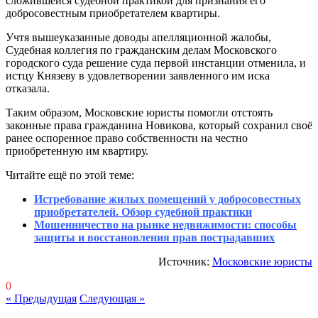
сложившейся судебной практикой для признания его
добросовестным приобретателем квартиры.
Учтя вышеуказанные доводы апелляционной жалобы,
Судебная коллегия по гражданским делам Московского
городского суда решение суда первой инстанции отменила, и
истцу Князеву в удовлетворении заявленного им иска
отказала.
Таким образом, Московские юристы помогли отстоять
законные права гражданина Новикова, который сохранил своё
ранее оспоренное право собственности на честно
приобретенную им квартиру.
Читайте ещё по этой теме:
Истребование жилых помещений у добросовестных
приобретателей. Обзор судебной практики
Мошенничество на рынке недвижимости: способы
защиты и восстановления прав пострадавших
Источник:
Московские юристы
0
« Предыдущая
Следующая »