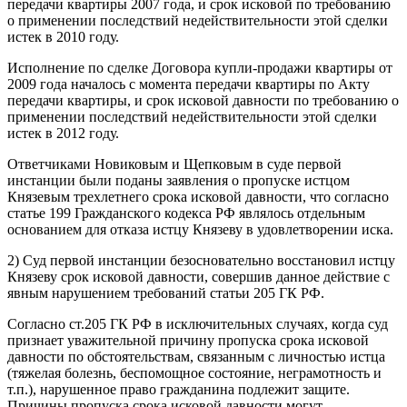
передачи квартиры 2007 года, и срок исковой по требованию
о применении последствий недействительности этой сделки
истек в 2010 году.
Исполнение по сделке Договора купли-продажи квартиры от
2009 года началось с момента передачи квартиры по Акту
передачи квартиры, и срок исковой давности по требованию о
применении последствий недействительности этой сделки
истек в 2012 году.
Ответчиками Новиковым и Щепковым в суде первой
инстанции были поданы заявления о пропуске истцом
Князевым трехлетнего срока исковой давности, что согласно
статье 199 Гражданского кодекса РФ являлось отдельным
основанием для отказа истцу Князеву в удовлетворении иска.
2) Суд первой инстанции безосновательно восстановил истцу
Князеву срок исковой давности, совершив данное действие с
явным нарушением требований статьи 205 ГК РФ.
Согласно ст.205 ГК РФ в исключительных случаях, когда суд
признает уважительной причину пропуска срока исковой
давности по обстоятельствам, связанным с личностью истца
(тяжелая болезнь, беспомощное состояние, неграмотность и
т.п.), нарушенное право гражданина подлежит защите.
Причины пропуска срока исковой давности могут