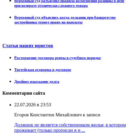
Верховный суд разъяснил правила возмещения разницы в цене
при возврате технически сложного товара
Верховный суд объяснил, когда дольщик при банкротстве
застройщика теряет право на выплаты
Статьи наших юристов
Расторжение договора ренты в судебном порядке
Третейская оговорка в договоре
Двойное взыскание долга
Комментарии сайта
22.07.2026 в 23:53
Егоров Константин Михайлович к записи
Должник не является собственником жилья, в котором
проживает (только прописан в н ...