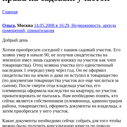
Главная
Ольга
, Москва
14.05.2008 в 16:29,
Недвижимость, аренда
помещений, приватизация
Добрый день
Хотим приобресьти соседний с нашим садовый участок. Его
хозяин умер в начале 90, не получив свидетельства на
землю(он имел лишь садовую книжку на участок как член
товарищества). Отец хозяина участка (его единственный
наследник 1 очереди) умер через год. Он не оформил
свидетельство на землю и даже не вступил в товарищество
(по документам товарищества участок все еще числиться за
сыном). После смерти отца владельца участка, его
племянница оформила наследство на квартиру, но участок
приватизировать не пыталась. Нам необходимо понять, кто
сейчас является собственником (племянница, администрация
района, товарищество), оформить документы на владельца, а
затем приобресьти у него участок.
Какие документы необходимо сейчас собрать для того чтобы
можно было получить консультацию юриста по поводу