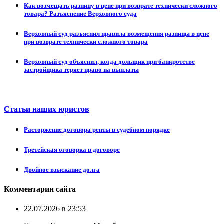
Как возмещать разницу в цене при возврате технически сложного
товара? Разъяснение Верховного суда
Верховный суд разъяснил правила возмещения разницы в цене
при возврате технически сложного товара
Верховный суд объяснил, когда дольщик при банкротстве
застройщика теряет право на выплаты
Статьи наших юристов
Расторжение договора ренты в судебном порядке
Третейская оговорка в договоре
Двойное взыскание долга
Комментарии сайта
22.07.2026 в 23:53