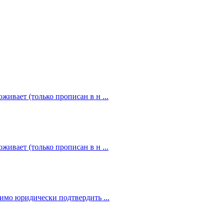
живает (только прописан в н ...
живает (только прописан в н ...
димо юридически подтвердить ...