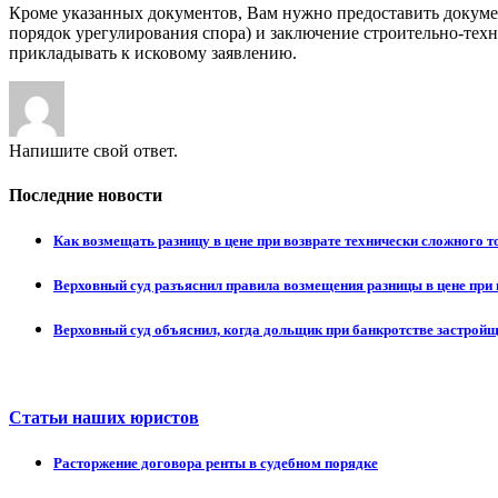
Кроме указанных документов, Вам нужно предоставить докуме
порядок урегулирования спора) и заключение строительно-техн
прикладывать к исковому заявлению.
Напишите свой ответ.
Последние новости
Как возмещать разницу в цене при возврате технически сложного 
Верховный суд разъяснил правила возмещения разницы в цене при 
Верховный суд объяснил, когда дольщик при банкротстве застрой
Статьи наших юристов
Расторжение договора ренты в судебном порядке