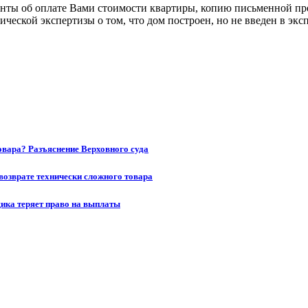
нты об оплате Вами стоимости квартиры, копию письменной пр
ической экспертизы о том, что дом построен, но не введен в э
товара? Разъяснение Верховного суда
возврате технически сложного товара
щика теряет право на выплаты