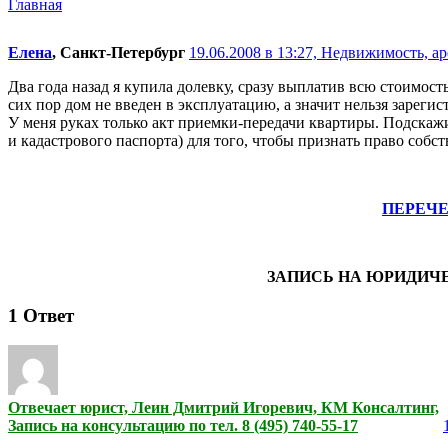
Главная
Елена
, Санкт-Петербург
19.06.2008 в 13:27,
Недвижимость, ар
Два года назад я купила долевку, сразу выплатив всю стоимос
сих пор дом не введен в эксплуатацию, а значит нельзя зареги
У меня руках только акт приемки-передачи квартиры. Подскажи
и кадастрового паспорта) для того, чтобы признать право соб
ПЕРЕЧ
ЗАПИСЬ НА ЮРИДИЧ
1
Ответ
Отвечает юрист, Леин Дмитрий Игоревич, КМ Консалтинг,
Запись на консультацию по тел. 8 (495) 740-55-17