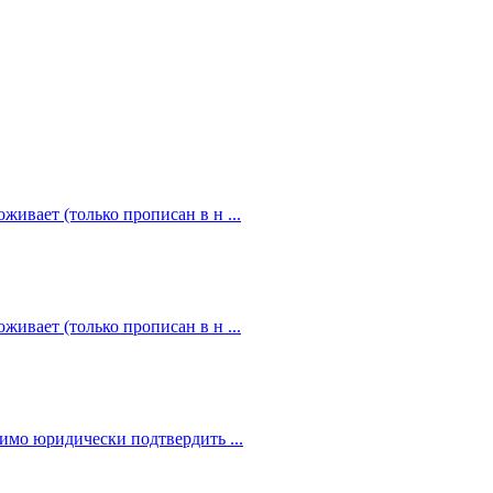
живает (только прописан в н ...
живает (только прописан в н ...
димо юридически подтвердить ...