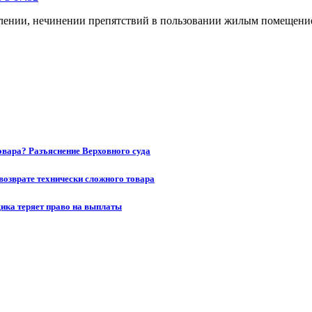
селении, нечинении препятствий в пользовании жилым помещени
товара? Разъяснение Верховного суда
возврате технически сложного товара
щика теряет право на выплаты