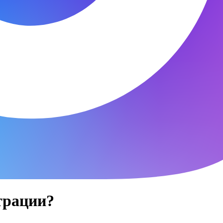
трации?