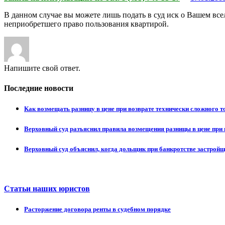
В данном случае вы можете лишь подать в суд иск о Вашем в
неприобретшего право пользования квартирой.
Напишите свой ответ.
Последние новости
Как возмещать разницу в цене при возврате технически сложного 
Верховный суд разъяснил правила возмещения разницы в цене при 
Верховный суд объяснил, когда дольщик при банкротстве застрой
Статьи наших юристов
Расторжение договора ренты в судебном порядке