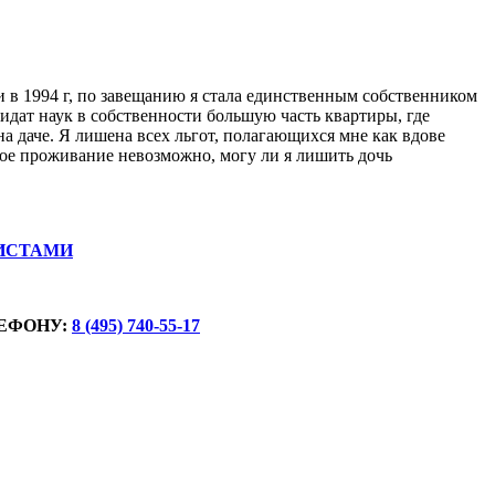
и в 1994 г, по завещанию я стала единственным собственником
идат наук в собственности большую часть квартиры, где
а даче. Я лишена всех льгот, полагающихся мне как вдове
ное проживание невозможно, могу ли я лишить дочь
ИСТАМИ
ЕФОНУ:
8 (495) 740-55-17