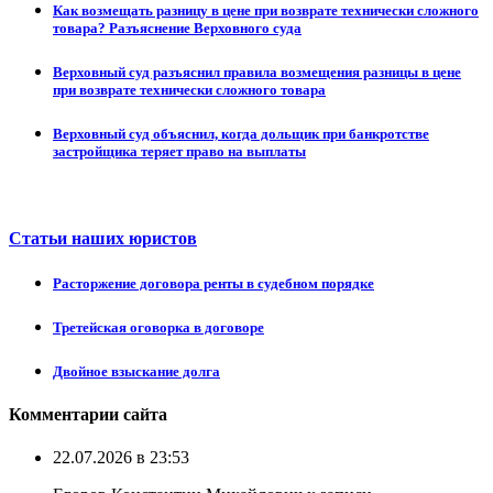
Как возмещать разницу в цене при возврате технически сложного
товара? Разъяснение Верховного суда
Верховный суд разъяснил правила возмещения разницы в цене
при возврате технически сложного товара
Верховный суд объяснил, когда дольщик при банкротстве
застройщика теряет право на выплаты
Статьи наших юристов
Расторжение договора ренты в судебном порядке
Третейская оговорка в договоре
Двойное взыскание долга
Комментарии сайта
22.07.2026 в 23:53