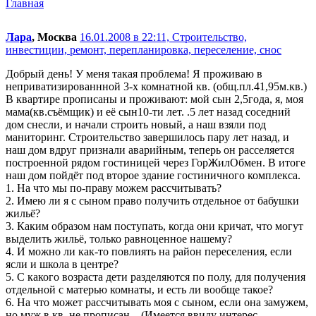
Главная
Лара
, Москва
16.01.2008 в 22:11,
Строительство,
инвестиции, ремонт, перепланировка, переселение, снос
Добрый день! У меня такая проблема! Я проживаю в
неприватизированнной 3-х комнатной кв. (общ.пл.41,95м.кв.)
В квартире прописаны и проживают: мой сын 2,5года, я, моя
мама(кв.съёмщик) и её сын10-ти лет. .5 лет назад соседний
дом снесли, и начали строить новый, а наш взяли под
маниторинг. Строительство завершилось пару лет назад, и
наш дом вдруг признали аварийным, теперь он расселяется
построенной рядом гостиницей через ГорЖилОбмен. В итоге
наш дом пойдёт под второе здание гостиничного комплекса.
1. На что мы по-праву можем рассчитывать?
2. Имею ли я с сыном право получить отдельное от бабушки
жильё?
3. Каким образом нам поступать, когда они кричат, что могут
выделить жильё, только равноценное нашему?
4. И можно ли как-то повлиять на район переселения, если
ясли и школа в центре?
5. С какого возраста дети разделяются по полу, для получения
отдельной с матерью комнаты, и есть ли вообще такое?
6. На что может рассчитывать моя с сыном, если она замужем,
но муж в кв. не прописан…(Имеется ввиду интерес