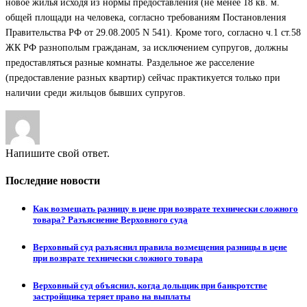
новое жилья исходя из нормы предоставления (не менее 18 кв. м.
общей площади на человека, согласно требованиям Постановления
Правительства РФ от 29.08.2005 N 541). Кроме того, согласно ч.1 ст.58
ЖК РФ разнополым гражданам, за исключением супругов, должны
предоставляться разные комнаты. Раздельное же расселение
(предоставление разных квартир) сейчас практикуется только при
наличии среди жильцов бывших супругов.
Напишите свой ответ.
Последние новости
Как возмещать разницу в цене при возврате технически сложного
товара? Разъяснение Верховного суда
Верховный суд разъяснил правила возмещения разницы в цене
при возврате технически сложного товара
Верховный суд объяснил, когда дольщик при банкротстве
застройщика теряет право на выплаты