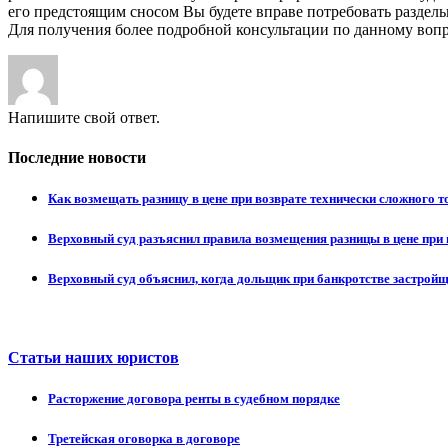
его предстоящим сносом Вы будете вправе потребовать раздел
Для получения более подробной консультации по данному вопр
Напишите свой ответ.
Последние новости
Как возмещать разницу в цене при возврате технически сложного 
Верховный суд разъяснил правила возмещения разницы в цене при 
Верховный суд объяснил, когда дольщик при банкротстве застрой
Статьи наших юристов
Расторжение договора ренты в судебном порядке
Третейская оговорка в договоре