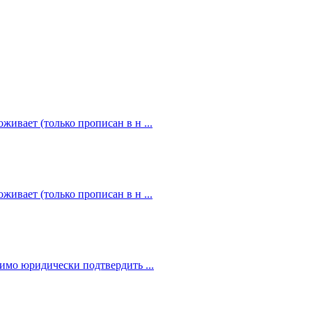
живает (только прописан в н ...
живает (только прописан в н ...
димо юридически подтвердить ...