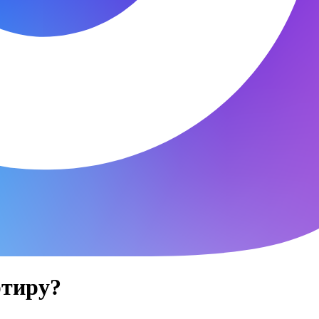
ртиру?