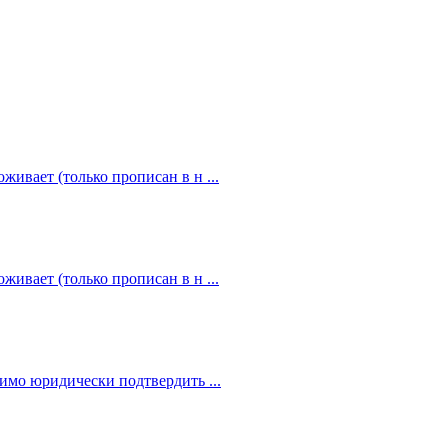
живает (только прописан в н ...
живает (только прописан в н ...
димо юридически подтвердить ...