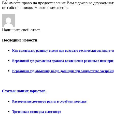
Вы имеете право на предоставление Вам с дочерью двухкомнатн
не собственником жилого помещения.
Напишите свой ответ.
Последние новости
Как возмещать разницу в цене при возврате технически сложного 
Верховный суд разъяснил правила возмещения разницы в цене при 
Верховный суд объяснил, когда дольщик при банкротстве застрой
Статьи наших юристов
Расторжение договора ренты в судебном порядке
Третейская оговорка в договоре