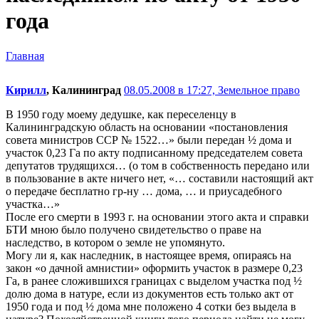
года
Главная
Кирилл
, Калининград
08.05.2008 в 17:27,
Земельное право
В 1950 году моему дедушке, как переселенцу в
Калининградскую область на основании «постановления
совета министров ССР № 1522…» были передан ½ дома и
участок 0,23 Га по акту подписанному председателем совета
депутатов трудящихся… (о том в собственность передано или
в пользование в акте ничего нет, «… составили настоящий акт
о передаче бесплатно гр-ну … дома, … и приусадебного
участка…»
После его смерти в 1993 г. на основании этого акта и справки
БТИ мною было получено свидетельство о праве на
наследство, в котором о земле не упомянуто.
Могу ли я, как наследник, в настоящее время, опираясь на
закон «о дачной амнистии» оформить участок в размере 0,23
Га, в ранее сложившихся границах с выделом участка под ½
долю дома в натуре, если из документов есть только акт от
1950 года и под ½ дома мне положено 4 сотки без выдела в