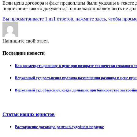
Если цена договора и факт предоплаты были указаны в тексте 
подписание такого документа, то никаких проблем быть не до
Вы просматриваете 1 из1 ответов, нажмите здесь, чтобы просмо
Напишите свой ответ.
Последние новости
Как возмещать разницу в цене при возврате технически сложного 
Верховный суд разъяснил правила возмещения разницы в цене при 
Верховный суд объяснил, когда дольщик при банкротстве застрой
Статьи наших юристов
Расторжение договора ренты в судебном порядке