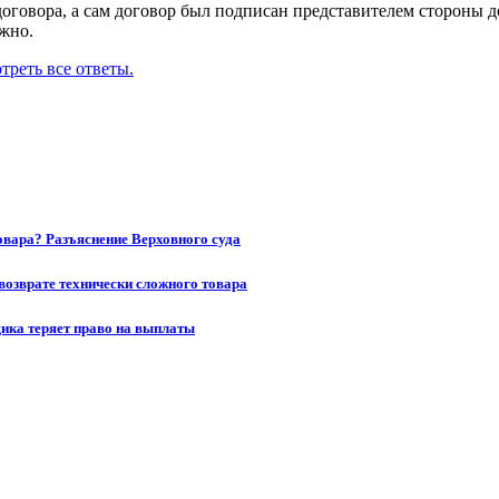
договора, а сам договор был подписан представителем стороны 
лжно.
треть все ответы.
товара? Разъяснение Верховного суда
возврате технически сложного товара
щика теряет право на выплаты