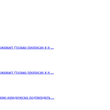
живает (только прописан в н ...
живает (только прописан в н ...
димо юридически подтвердить ...