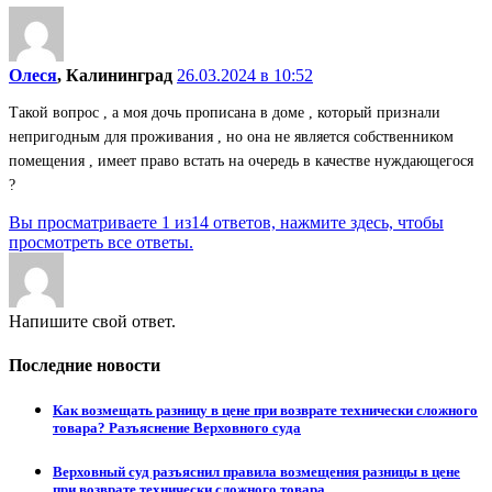
Олеся
, Калининград
26.03.2024 в 10:52
Такой вопрос , а моя дочь прописана в доме , который признали
непригодным для проживания , но она не является собственником
помещения , имеет право встать на очередь в качестве нуждающегося
?
Вы просматриваете 1 из14 ответов, нажмите здесь, чтобы
просмотреть все ответы.
Напишите свой ответ.
Последние новости
Как возмещать разницу в цене при возврате технически сложного
товара? Разъяснение Верховного суда
Верховный суд разъяснил правила возмещения разницы в цене
при возврате технически сложного товара