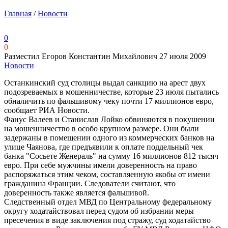
Главная
/
Новости
0
0
Разместил Егоров Константин Михайлович
27 июля 2009
Новости
Останкинский суд столицы выдал санкцию на арест двух
подозреваемых в мошенничестве, которые 23 июля пытались
обналичить по фальшивому чеку почти 17 миллионов евро,
сообщает РИА Новости.
Фанус Валеев и Станислав Лойко обвиняются в покушении
на мошенничество в особо крупном размере. Они были
задержаны в помещении одного из коммерческих банков на
улице Чаянова, где предъявили к оплате поддельный чек
банка "Сосьете Женераль" на сумму 16 миллионов 812 тысяч
евро. При себе мужчины имели доверенность на право
распоряжаться этим чеком, составляенную якобы от имени
гражданина Франции. Следователи считают, что
доверенность также является фальшивой.
Следственный отдел МВД по Центральному федеральному
округу ходатайствовал перед судом об избрании меры
пресечения в виде заключения под стражу, суд ходатайство