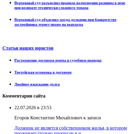
Верховный суд разъяснил правила возмещения разницы в цене
при возврате технически сложного товара
Верховный суд объяснил, когда дольщик при банкротстве
застройщика теряет право на выплаты
Статьи наших юристов
Расторжение договора ренты в судебном порядке
Третейская оговорка в договоре
Двойное взыскание долга
Комментарии сайта
22.07.2026 в 23:53
Егоров Константин Михайлович к записи
Должник не является собственником жилья, в котором
проживает (только прописан в н ...