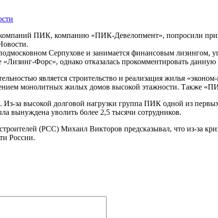
ости
ы компаний ПИК, компанию «ПИК-Девелопмент», попросили при
Новости.
подмосковном Серпухове и занимается финансовым лизингом, 
ке «Лизинг-Форс», однако отказалась прокомментировать данну
тельностью является строительство и реализация жилья «эконо
едением монолитных жилых домов высокой этажности. Также «П
 Из-за высокой долговой нагрузки группа ПИК одной из первых
ла вынуждена уволить более 2,5 тысячи сотрудников.
 строителей (РСС) Михаил Викторов предсказывал, что из-за кр
ти России.