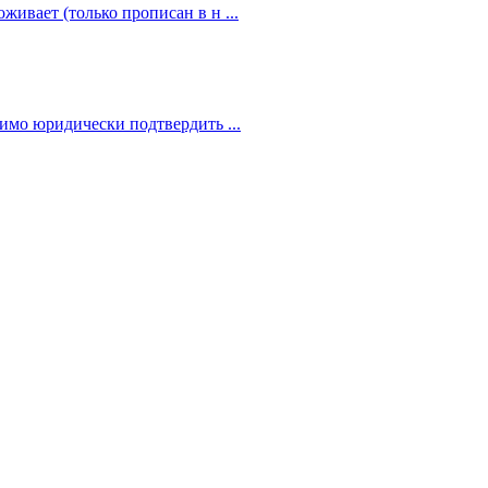
живает (только прописан в н ...
димо юридически подтвердить ...