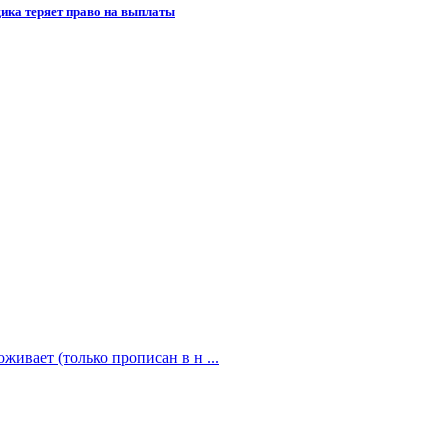
щика теряет право на выплаты
живает (только прописан в н ...