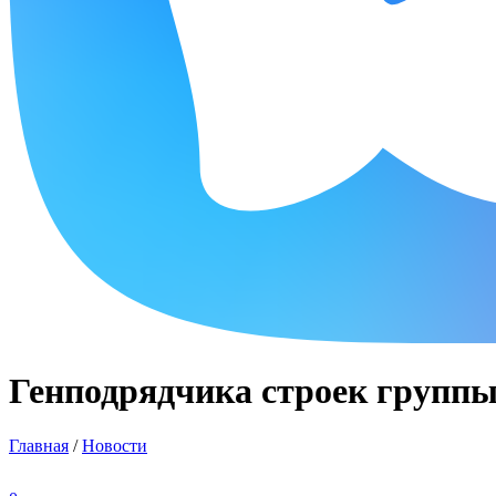
Генподрядчика строек групп
Главная
/
Новости