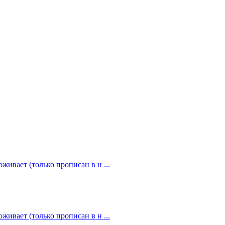
живает (только прописан в н ...
живает (только прописан в н ...