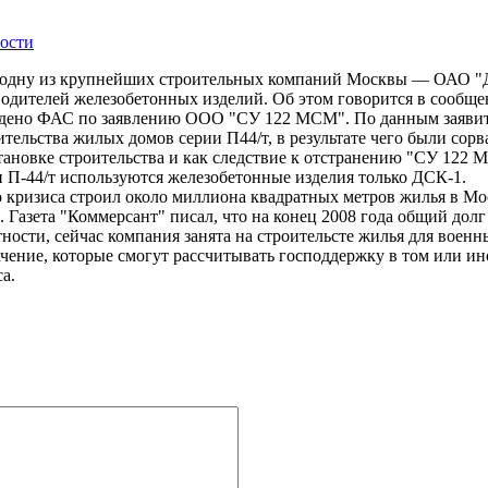
ости
т одну из крупнейших строительных компаний Москвы — ОАО "
дителей железобетонных изделий. Об этом говорится в сообще
уждено ФАС по заявлению ООО "СУ 122 МСМ". По данным заявите
тельства жилых домов серии П44/т, в результате чего были сор
ановке строительства и как следствие к отстранению "СУ 122 М
 П-44/т используются железобетонные изделия только ДСК-1.
кризиса строил около миллиона квадратных метров жилья в Москв
 Газета "Коммерсант" писал, что на конец 2008 года общий дол
тности, сейчас компания занята на строительсте жилья для воен
ение, которые смогут рассчитывать господдержку в том или ин
а.