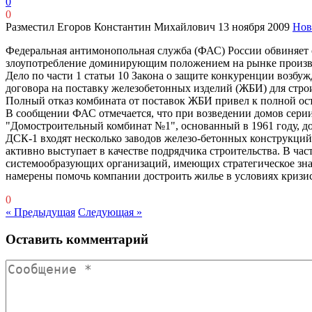
0
0
Разместил Егоров Константин Михайлович
13 ноября 2009
Нов
Федеральная антимонопольная служба (ФАС) России обвиняе
злоупотребление доминирующим положением на рынке произво
Дело по части 1 статьи 10 Закона о защите конкуренции возб
договора на поставку железобетонных изделий (ЖБИ) для строи
Полный отказ комбината от поставок ЖБИ привел к полной ост
В сообщении ФАС отмечается, что при возведении домов серии
"Домостроительный комбинат №1", основанный в 1961 году, до 
ДСК-1 входят несколько заводов железо-бетонных конструкций.
активно выступает в качестве подрядчика строительства. В час
системообразующих организаций, имеющих стратегическое знач
намерены помочь компании достроить жилье в условиях кризис
0
« Предыдущая
Следующая »
Оставить комментарий