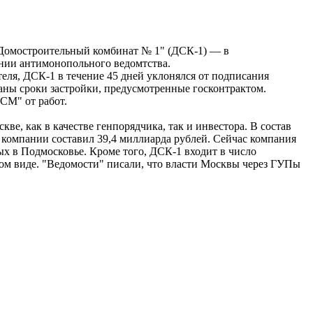
Домостроительный комбинат № 1" (ДСК-1) — в
нии антимонопольного ведомтства.
ля, ДСК-1 в течение 45 дней уклонялся от подписания
ваны сроки застройки, предусмотренные госконтрактом.
СМ" от работ.
е, как в качестве генпорядчика, так и инвестора. В состав
г компании составил 39,4 миллиарда рублей. Сейчас компания
ных в Подмосковье. Кроме того, ДСК-1 входит в число
ом виде. "Ведомости" писали, что власти Москвы через ГУПы