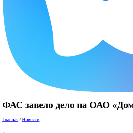
ФАС завело дело на ОАО «До
Главная
/
Новости