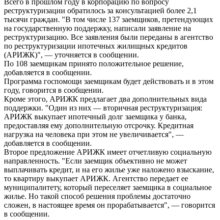
Всего в прошлом году в корпорацию по вопросу
реструктуризации обратилось за консультацией более 2,1
тысячи граждан. "В том числе 137 заемщиков, претендующих
на государственную поддержку, написали заявление на
реструктуризацию. Все заявления были переданы в агентство
по реструктуризации ипотечных жилищных кредитов
(АРИЖК)", — уточняется в сообщении.
По 108 заемщикам принято положительное решение,
добавляется в сообщении.
Программа госпомощи заемщикам будет действовать и в этом
году, говорится в сообщении.
Кроме этого, АРИЖК предлагает два дополнительных вида
поддержки. "Один из них — вторичная реструктуризация:
АРИЖК выкупает ипотечный долг заемщика у банка,
предоставляя ему дополнительную отсрочку. Кредитная
нагрузка на человека при этом не увеличивается", —
добавляется в сообщении.
Второе предложение АРИЖК имеет отчетливую социальную
направленность. "Если заемщик объективно не может
выплачивать кредит, и на его жилье уже наложено взыскание,
то квартиру выкупает АРИЖК. Агентство передает ее
муниципалитету, который переселяет заемщика в социальное
жилье. Но такой способ решения проблемы достаточно
сложен, в настоящее время он прорабатывается", — говорится
в сообщении.