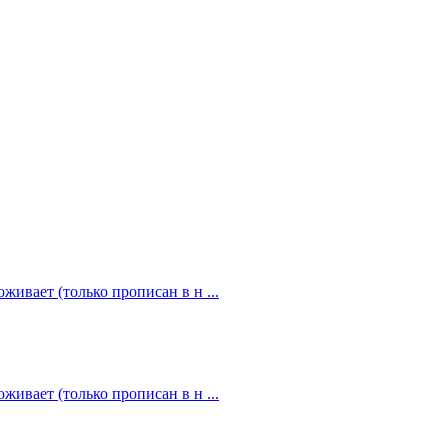
живает (только прописан в н ...
живает (только прописан в н ...