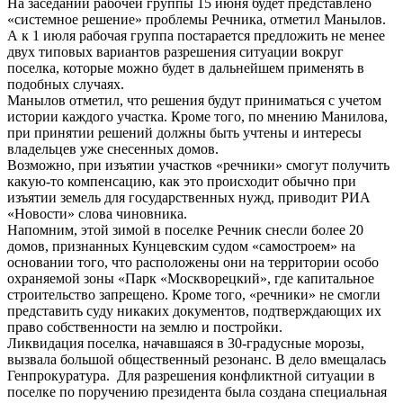
На заседании рабочей группы 15 июня будет представлено
«системное решение» проблемы Речника, отметил Манылов.
А к 1 июля рабочая группа постарается предложить не менее
двух типовых вариантов разрешения ситуации вокруг
поселка, которые можно будет в дальнейшем применять в
подобных случаях.
Манылов отметил, что решения будут приниматься с учетом
истории каждого участка. Кроме того, по мнению Манилова,
при принятии решений должны быть учтены и интересы
владельцев уже снесенных домов.
Возможно, при изъятии участков «речники» смогут получить
какую-то компенсацию, как это происходит обычно при
изъятии земель для государственных нужд, приводит РИА
«Новости» слова чиновника.
Напомним, этой зимой в поселке Речник снесли более 20
домов, признанных Кунцевским судом «самостроем» на
основании того, что расположены они на территории особо
охраняемой зоны «Парк «Москворецкий», где капитальное
строительство запрещено. Кроме того, «речники» не смогли
представить суду никаких документов, подтверждающих их
право собственности на землю и постройки.
Ликвидация поселка, начавшаяся в 30-градусные морозы,
вызвала большой общественный резонанс. В дело вмещалась
Генпрокуратура. Для разрешения конфликтной ситуации в
поселке по поручению президента была создана специальная