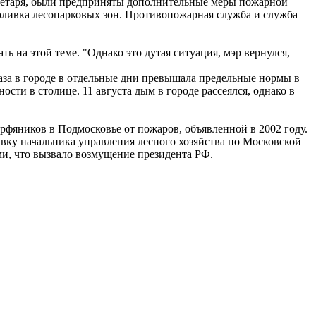
екретаря, были предприняты дополнительные меры пожарной
оливка лесопарковых зон. Противопожарная служба и служба
ь на этой теме. "Однако это дутая ситуация, мэр вернулся,
аза в городе в отдельные дни превышала предельные нормы в
сти в столице. 11 августа дым в городе рассеялся, однако в
фяников в Подмосковье от пожаров, объявленной в 2002 году.
авку начальника управления лесного хозяйства по Московской
ми, что вызвало возмущение президента РФ.