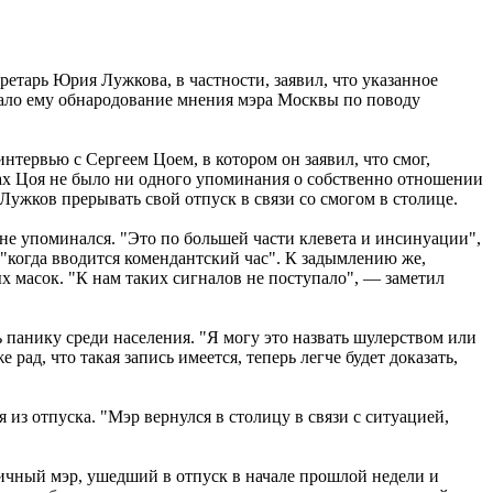
ретарь Юрия Лужкова, в частности, заявил, что указанное
исало ему обнародование мнения мэра Москвы по поводу
нтервью с Сергеем Цоем, в котором он заявил, что смог,
тах Цоя не было ни одного упоминания о собственно отношении
Лужков прерывать свой отпуск в связи со смогом в столице.
 не упоминался. "Это по большей части клевета и инсинуации",
 "когда вводится комендантский час". К задымлению же,
х масок. "К нам таких сигналов не поступало", — заметил
 панику среди населения. "Я могу это назвать шулерством или
рад, что такая запись имеется, теперь легче будет доказать,
из отпуска. "Мэр вернулся в столицу в связи с ситуацией,
ичный мэр, ушедший в отпуск в начале прошлой недели и