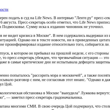
вости
ен подать в суд на Life News. В интервью "Ленте.ру" пресс-сек
 6 августа. Пресс-секретарь особо отметил, что Life News прип
в Подмосковье. Сумму иска к изданию чиновник не уточнил.
в не видит кризиса в Москве". В нем содержались выдержки из и
ситуацией. Однако ни в тексте новости, ни в приведенных цита
 не проинформировал издание относительно того, собирается ли 
тпуск, в котором он пребывал на прошлой неделе, с его стороны
, то пресс-секретарь убежден, что чрезвычайная ситуация — это
 даже в самые критические дни не испытывала дефицита защитны
енно попыталось "рассорить мэра и москвичей", а также посеять
ывало разговор с ним, не согласовав этот нюанс. "Однако я даже 
ул Цой.
ологическая обстановка в Москве "вынудила" Лужкова вернутся 
", — заметил пресс-секретарь градоначальника.
чатана многими СМИ. В свою очередь Цой подчеркнул, что стол