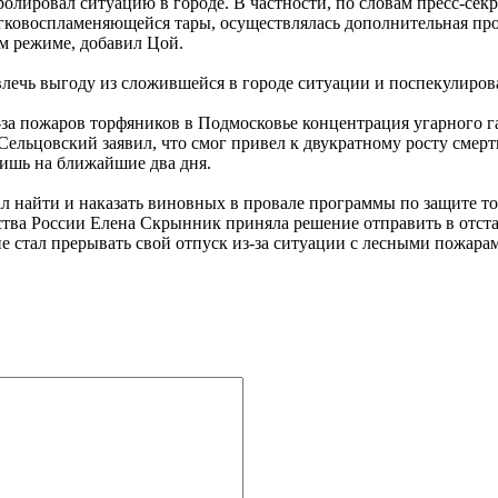
тролировал ситуацию в городе. В частности, по словам пресс-с
егковоспламеняющейся тары, осуществлялась дополнительная пр
м режиме, добавил Цой.
лечь выгоду из сложившейся в городе ситуации и поспекулироват
з-за пожаров торфяников в Подмосковье концентрация угарного г
ельцовский заявил, что смог привел к двукратному росту смертно
ишь на ближайшие два дня.
найти и наказать виновных в провале программы по защите тор
йства России Елена Скрынник приняла решение отправить в отст
е стал прерывать свой отпуск из-за ситуации с лесными пожара