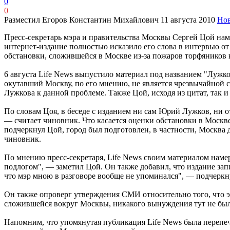
0
0
Разместил Егоров Константин Михайлович
11 августа 2010
Но
Пресс-секретарь мэра и правительства Москвы Сергей Цой намер
интернет-издание полностью исказило его слова в интервью от
обстановки, сложившейся в Москве из-за пожаров торфяников 
6 августа Life News выпустило материал под названием "Лужко
окутавший Москву, по его мнению, не является чрезвычайной 
Лужкова к данной проблеме. Также Цой, исходя из цитат, так и
По словам Цоя, в беседе с изданием ни сам Юрий Лужков, ни о
— считает чиновник. Что касается оценки обстановки в Москве
подчеркнул Цой, город был подготовлен, в частности, Москва
чиновник.
По мнению пресс-секретаря, Life News своим материалом намер
подлогом", — заметил Цой. Он также добавил, что издание запис
что мэр мною в разговоре вообще не упоминался", — подчеркн
Он также опроверг утверждения СМИ относительно того, что эк
сложившейся вокруг Москвы, никакого вынуждения тут не было
Напомним, что упомянутая публикация Life News была перепе