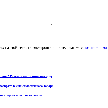
 на этой ветке по электронной почте, а так же с
политикой ко
товара? Разъяснение Верховного суда
возврате технически сложного товара
щика теряет право на выплаты