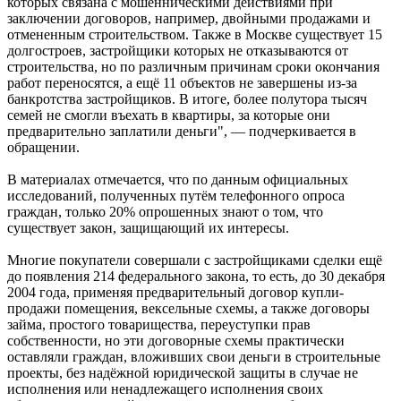
которых связана с мошенническими действиями при
заключении договоров, например, двойными продажами и
отмененным строительством. Также в Москве существует 15
долгостроев, застройщики которых не отказываются от
строительства, но по различным причинам сроки окончания
работ переносятся, а ещё 11 объектов не завершены из-за
банкротства застройщиков. В итоге, более полутора тысяч
семей не смогли въехать в квартиры, за которые они
предварительно заплатили деньги", — подчеркивается в
обращении.
В материалах отмечается, что по данным официальных
исследований, полученных путём телефонного опроса
граждан, только 20% опрошенных знают о том, что
существует закон, защищающий их интересы.
Многие покупатели совершали с застройщиками сделки ещё
до появления 214 федерального закона, то есть, до 30 декабря
2004 года, применяя предварительный договор купли-
продажи помещения, вексельные схемы, а также договоры
займа, простого товарищества, переуступки прав
собственности, но эти договорные схемы практически
оставляли граждан, вложивших свои деньги в строительные
проекты, без надёжной юридической защиты в случае не
исполнения или ненадлежащего исполнения своих