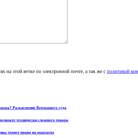
 на этой ветке по электронной почте, а так же с
политикой ко
товара? Разъяснение Верховного суда
возврате технически сложного товара
щика теряет право на выплаты