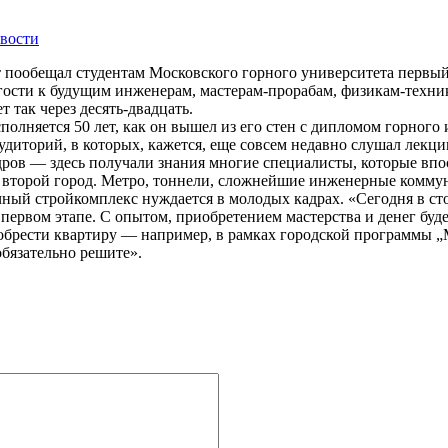
вости
ет пообещал студентам Московского горного университета первы
гости к будущим инженерам, мастерам-прорабам, физикам-техн
т так через десять-двадцать.
полняется 50 лет, как он вышел из его стен с дипломом горного
иторий, в которых, кажется, еще совсем недавно слушал лекции
дров — здесь получали знания многие специалисты, которые вп
ан второй город. Метро, тоннели, сложнейшие инженерные комм
ный стройкомплекс нуждается в молодых кадрах. «Сегодня в сто
первом этапе. С опытом, приобретением мастерства и денег буд
риобрести квартиру — например, в рамках городской программы „
обязательно решите».