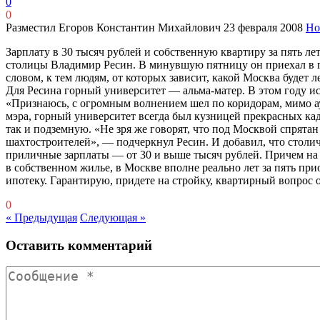
0
0
Разместил Егоров Константин Михайлович
23 февраля 2008
Но
Зарплату в 30 тысяч рублей и собственную квартиру за пять л
столицы Владимир Ресин. В минувшую пятницу он приехал в 
словом, к тем людям, от которых зависит, какой Москва будет ле
Для Ресина горный университет — альма-матер. В этом году ис
«Признаюсь, с огромным волнением шел по коридорам, мимо ауд
мэра, горный университет всегда был кузницей прекрасных ка
так и подземную. «Не зря же говорят, что под Москвой спрят
шахтостроителей», — подчеркнул Ресин. И добавил, что столич
приличные зарплаты — от 30 и выше тысяч рублей. Причем на 
в собственном жилье, в Москве вполне реально лет за пять п
ипотеку. Гарантирую, придете на стройку, квартирный вопрос 
0
« Предыдущая
Следующая »
Оставить комментарий