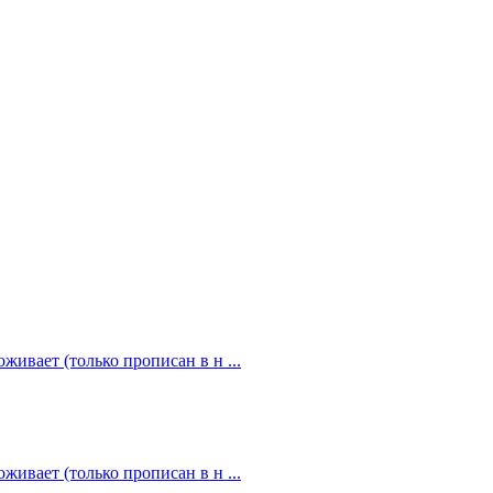
живает (только прописан в н ...
живает (только прописан в н ...