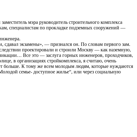
й заместитель мэра руководитель строительного комплекса
икам, специалистам по прокладке подземных сооружений —
 инженера.
, сдавал экзамены», — признался он. По словам первого зам.
оследствии проектировали и строили Москву — как наземную,
уникации… Все это — заслуга горных инженеров, проходчиков,
лице, в организациях стройкомплекса, я считаю, очень
ет больше. К тому же всем молодым людям, которые нуждаются
Молодой семье- доступное жилье“, или через социальную