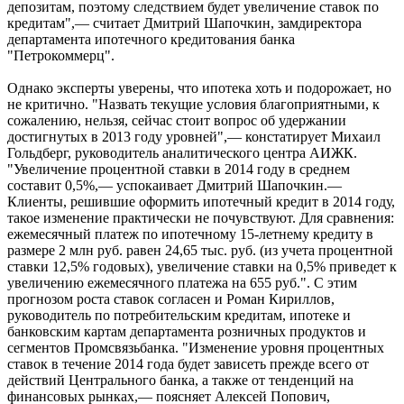
депозитам, поэтому следствием будет увеличение ставок по
кредитам",— считает Дмитрий Шапочкин, замдиректора
департамента ипотечного кредитования банка
"Петрокоммерц".
Однако эксперты уверены, что ипотека хоть и подорожает, но
не критично. "Назвать текущие условия благоприятными, к
сожалению, нельзя, сейчас стоит вопрос об удержании
достигнутых в 2013 году уровней",— констатирует Михаил
Гольдберг, руководитель аналитического центра АИЖК.
"Увеличение процентной ставки в 2014 году в среднем
составит 0,5%,— успокаивает Дмитрий Шапочкин.—
Клиенты, решившие оформить ипотечный кредит в 2014 году,
такое изменение практически не почувствуют. Для сравнения:
ежемесячный платеж по ипотечному 15-летнему кредиту в
размере 2 млн руб. равен 24,65 тыс. руб. (из учета процентной
ставки 12,5% годовых), увеличение ставки на 0,5% приведет к
увеличению ежемесячного платежа на 655 руб.". С этим
прогнозом роста ставок согласен и Роман Кириллов,
руководитель по потребительским кредитам, ипотеке и
банковским картам департамента розничных продуктов и
сегментов Промсвязьбанка. "Изменение уровня процентных
ставок в течение 2014 года будет зависеть прежде всего от
действий Центрального банка, а также от тенденций на
финансовых рынках,— поясняет Алексей Попович,