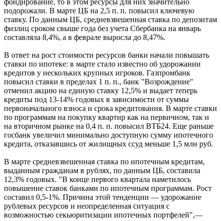
фондирование, то в этом ресурсы для них значительно
подорожали. В марте ЦБ на 2,5 п. п. повысил ключевую
ставку. По данным ЦБ, средневзвешенная ставка по депозитам
физлиц сроком свыше года без учета Сбербанка на январь
составляла 8,4%, а в феврале выросла до 8,47%.
В ответ на рост стоимости ресурсов банки начали повышать
ставки по ипотеке: в марте стало известно об удорожании
кредитов у нескольких крупных игроков. Газпромбанк
повысил ставки в пределах 1 п. п., банк "Возрождение"
отменил акцию на единую ставку 12,5% и выдает теперь
кредиты под 13-14% годовых в зависимости от суммы
первоначального взноса и срока кредитования. В марте ставки
по программам на покупку квартир как на первичном, так и
на вторичном рынке на 0,4 п. п. повысил ВТБ24. Еще раньше
госбанк увеличил минимально доступную сумму ипотечного
кредита, отказавшись от жилищных ссуд меньше 1,5 млн руб.
В марте средневзвешенная ставка по ипотечным кредитам,
выданным гражданам в рублях, по данным ЦБ, составила
12,3% годовых. "В конце первого квартала наметилось
повышение ставок банками по ипотечным программам. Рост
составил 0,5-1%. Причина этой тенденции — удорожание
рублевых ресурсов и неопределенная ситуация с
возможностью секьюритизации ипотечных портфелей",—