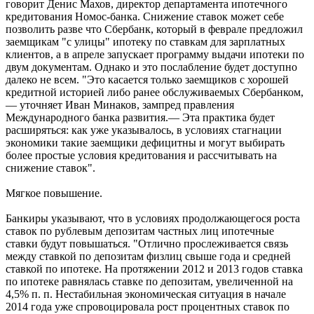
говорит Денис Махов, директор департамента ипотечного
кредитования Номос-банка. Снижение ставок может себе
позволить разве что Сбербанк, который в феврале предложил
заемщикам "с улицы" ипотеку по ставкам для зарплатных
клиентов, а в апреле запускает программу выдачи ипотеки по
двум документам. Однако и это послабление будет доступно
далеко не всем. "Это касается только заемщиков с хорошей
кредитной историей либо ранее обслуживаемых Сбербанком,
— уточняет Иван Минаков, зампред правления
Международного банка развития.— Эта практика будет
расширяться: как уже указывалось, в условиях стагнации
экономики такие заемщики дефицитны и могут выбирать
более простые условия кредитования и рассчитывать на
снижение ставок".
Мягкое повышение.
Банкиры указывают, что в условиях продолжающегося роста
ставок по рублевым депозитам частных лиц ипотечные
ставки будут повышаться. "Отлично прослеживается связь
между ставкой по депозитам физлиц свыше года и средней
ставкой по ипотеке. На протяжении 2012 и 2013 годов ставка
по ипотеке равнялась ставке по депозитам, увеличенной на
4,5% п. п. Нестабильная экономическая ситуация в начале
2014 года уже спровоцировала рост процентных ставок по