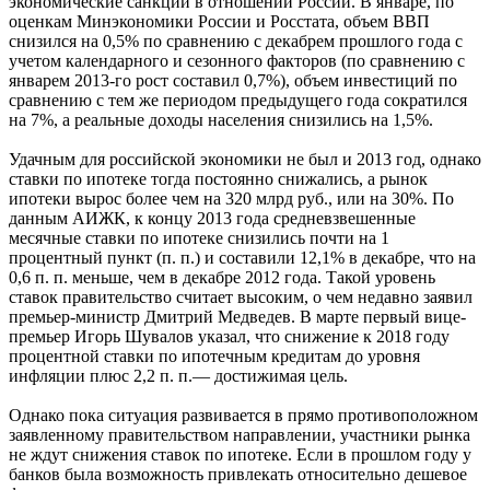
экономические санкции в отношении России. В январе, по
оценкам Минэкономики России и Росстата, объем ВВП
снизился на 0,5% по сравнению с декабрем прошлого года с
учетом календарного и сезонного факторов (по сравнению с
январем 2013-го рост составил 0,7%), объем инвестиций по
сравнению с тем же периодом предыдущего года сократился
на 7%, а реальные доходы населения снизились на 1,5%.
Удачным для российской экономики не был и 2013 год, однако
ставки по ипотеке тогда постоянно снижались, а рынок
ипотеки вырос более чем на 320 млрд руб., или на 30%. По
данным АИЖК, к концу 2013 года средневзвешенные
месячные ставки по ипотеке снизились почти на 1
процентный пункт (п. п.) и составили 12,1% в декабре, что на
0,6 п. п. меньше, чем в декабре 2012 года. Такой уровень
ставок правительство считает высоким, о чем недавно заявил
премьер-министр Дмитрий Медведев. В марте первый вице-
премьер Игорь Шувалов указал, что снижение к 2018 году
процентной ставки по ипотечным кредитам до уровня
инфляции плюс 2,2 п. п.— достижимая цель.
Однако пока ситуация развивается в прямо противоположном
заявленному правительством направлении, участники рынка
не ждут снижения ставок по ипотеке. Если в прошлом году у
банков была возможность привлекать относительно дешевое