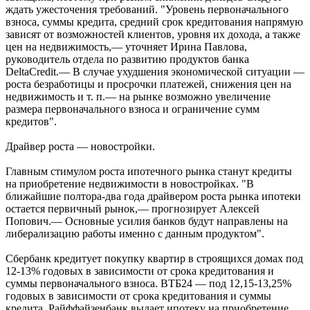
ждать ужесточения требований. "Уровень первоначального
взноса, суммы кредита, средний срок кредитования напрямую
зависят от возможностей клиентов, уровня их дохода, а также
цен на недвижимость,— уточняет Ирина Павлова,
руководитель отдела по развитию продуктов банка
DeltaCredit.— В случае ухудшения экономической ситуации —
роста безработицы и просрочки платежей, снижения цен на
недвижимость и т. п.— на рынке возможно увеличение
размера первоначального взноса и ограничение сумм
кредитов".
Драйвер роста — новостройки.
Главным стимулом роста ипотечного рынка станут кредиты
на приобретение недвижимости в новостройках. "В
ближайшие полтора-два года драйвером роста рынка ипотеки
остается первичный рынок,— прогнозирует Алексей
Попович.— Основные усилия банков будут направлены на
либерализацию работы именно с данным продуктом".
Сбербанк кредитует покупку квартир в строящихся домах под
12-13% годовых в зависимости от срока кредитования и
суммы первоначального взноса. ВТБ24 — под 12,15-13,25%
годовых в зависимости от срока кредитования и суммы
кредита. Райффайзенбанк выдает ипотеку на приобретение