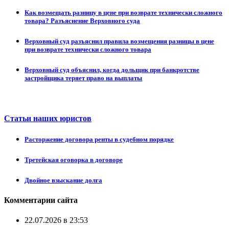
Как возмещать разницу в цене при возврате технически сложного
товара? Разъяснение Верховного суда
Верховный суд разъяснил правила возмещения разницы в цене
при возврате технически сложного товара
Верховный суд объяснил, когда дольщик при банкротстве
застройщика теряет право на выплаты
Статьи наших юристов
Расторжение договора ренты в судебном порядке
Третейская оговорка в договоре
Двойное взыскание долга
Комментарии сайта
22.07.2026 в 23:53