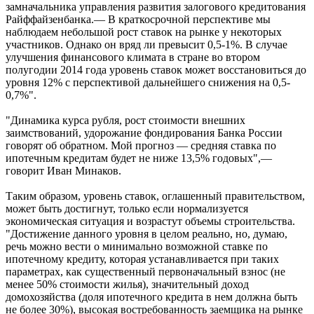
замначальника управления развития залогового кредитования
Райффайзенбанка.— В краткосрочной перспективе мы
наблюдаем небольшой рост ставок на рынке у некоторых
участников. Однако он вряд ли превысит 0,5-1%. В случае
улучшения финансового климата в стране во втором
полугодии 2014 года уровень ставок может восстановиться до
уровня 12% с перспективой дальнейшего снижения на 0,5-
0,7%".
"Динамика курса рубля, рост стоимости внешних
заимствований, удорожание фондирования Банка России
говорят об обратном. Мой прогноз — средняя ставка по
ипотечным кредитам будет не ниже 13,5% годовых",—
говорит Иван Минаков.
Таким образом, уровень ставок, оглашенный правительством,
может быть достигнут, только если нормализуется
экономическая ситуация и возрастут объемы строительства.
"Достижение данного уровня в целом реально, но, думаю,
речь можно вести о минимально возможной ставке по
ипотечному кредиту, которая устанавливается при таких
параметрах, как существенный первоначальный взнос (не
менее 50% стоимости жилья), значительный доход
домохозяйства (доля ипотечного кредита в нем должна быть
не более 30%), высокая востребованность заемщика на рынке