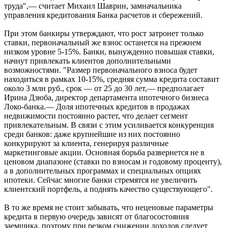
труда",— считает Михаил Шаврин, замначальника
управления кредитования Банка расчетов и сбережений.
При этом банкиры утверждают, что рост затронет только
ставки, первоначальный же взнос останется на прежнем
низком уровне 5-15%. Банки, вынужденно повышая ставки,
начнут привлекать клиентов дополнительными
возможностями. "Размер первоначального взноса будет
находиться в рамках 10-15%, средняя сумма кредита составит
около 3 млн руб., срок — от 25 до 30 лет,— предполагает
Ирина Дзюба, директор департамента ипотечного бизнеса
Локо-банка.— Доля ипотечных кредитов в продажах
недвижимости постоянно растет, что делает сегмент
привлекательным. В связи с этим усиливается конкуренция
среди банков: даже крупнейшие из них постоянно
конкурируют за клиента, генерируя различные
маркетинговые акции. Основная борьба развернется не в
ценовом диапазоне (ставки по взносам и годовому проценту),
а в дополнительных программах и специальных опциях
ипотеки. Сейчас многие банки стремятся не увеличить
клиентский портфель, а поднять качество существующего".
В то же время не стоит забывать, что неценовые параметры
кредита в первую очередь зависят от благосостояния
заемщика, поэтому при резком снижении доходов следует