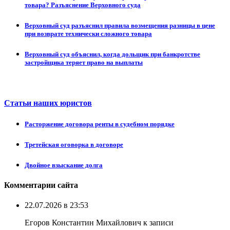
товара? Разъяснение Верховного суда
Верховный суд разъяснил правила возмещения разницы в цене
при возврате технически сложного товара
Верховный суд объяснил, когда дольщик при банкротстве
застройщика теряет право на выплаты
Статьи наших юристов
Расторжение договора ренты в судебном порядке
Третейская оговорка в договоре
Двойное взыскание долга
Комментарии сайта
22.07.2026 в 23:53
Егоров Константин Михайлович к записи