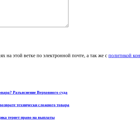
 на этой ветке по электронной почте, а так же с
политикой ко
товара? Разъяснение Верховного суда
возврате технически сложного товара
щика теряет право на выплаты