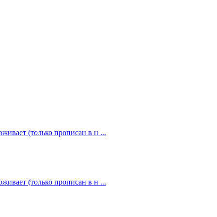
живает (только прописан в н ...
живает (только прописан в н ...