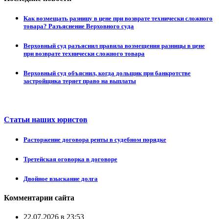
Как возмещать разницу в цене при возврате технически сложного
товара? Разъяснение Верховного суда
Верховный суд разъяснил правила возмещения разницы в цене
при возврате технически сложного товара
Верховный суд объяснил, когда дольщик при банкротстве
застройщика теряет право на выплаты
Статьи наших юристов
Расторжение договора ренты в судебном порядке
Третейская оговорка в договоре
Двойное взыскание долга
Комментарии сайта
22.07.2026 в 23:53