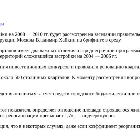
ти
и на 2008 — 2010 гг. будет рассмотрен на заседании правитель
струкции Москвы Владимир Хайкин на брифинге в среду.
арталов имеет два важных отличия от среднесрочной программы
ерриторий сложившейся застройки на 2004 — 2006 гг.
ения инвестиционных конкурсов и проводили реновацию квартало
 около 500 столичных кварталов. К моменту рассмотрения вопро
дет выполняться за счет средств городского бюджета, если при 
тот показатель определяет отношение площади строящегося жил
ент реорганизации превышает 1,7», — подчеркнул он.
ил, что в некоторых случаях, даже если коэффициент реорганиза