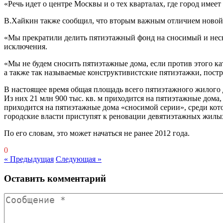
«Речь идет о центре Москвы и о тех кварталах, где город имее
В.Хайкин также сообщил, что вторым важным отличием новой 
«Мы прекратили делить пятиэтажный фонд на сносимый и несно
исключения.
«Мы не будем сносить пятиэтажные дома, если против этого к
а также так называемые конструктивистские пятиэтажки, пост
В настоящее время общая площадь всего пятиэтажного жилого д
Из них 21 млн 900 тыс. кв. м приходится на пятиэтажные дома, 
приходится на пятиэтажные дома «сносимой серии», среди кото
городские власти приступят к реновации девятиэтажных жилы
По его словам, это может начаться не ранее 2012 года.
0
« Предыдущая
Следующая »
Оставить комментарий