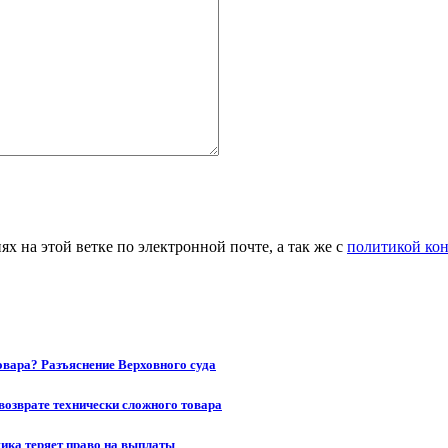
 на этой ветке по электронной почте, а так же с
политикой ко
товара? Разъяснение Верховного суда
возврате технически сложного товара
щика теряет право на выплаты