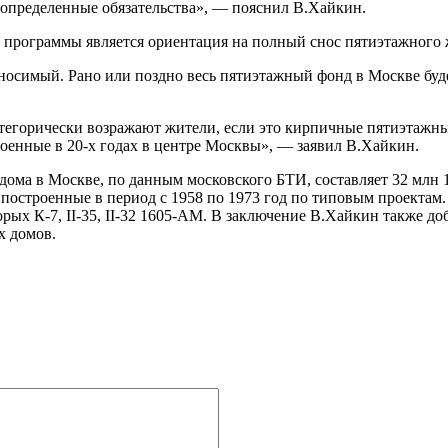
т определенные обязательства», — пояснил В.Хайкин.
программы является ориентация на полный снос пятиэтажного 
симый. Рано или поздно весь пятиэтажный фонд в Москве будет
атегорически возражают жители, если это кирпичные пятиэтажны
роенные в 20-х годах в центре Москвы», — заявил В.Хайкин.
ома в Москве, по данным московского БТИ, составляет 32 млн 1
построенные в период с 1958 по 1973 год по типовым проектам. П
рых К-7, II-35, II-32 1605-АМ. В заключение В.Хайкин также до
х домов.