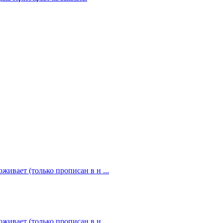
живает (только прописан в н ...
живает (только прописан в н ...