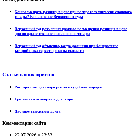
Как возмещать разницу в цене при возврате технически сложного
товара? Разъяснение Верховного суда
Верховный суд разъяснил правила возмещения разницы в цене
при возврате технически сложного товара
Верховный суд объяснил, когда дольщик при банкротстве
застройщика теряет право на выплаты
Статьи наших юристов
Расторжение договора ренты в судебном порядке
Третейская оговорка в договоре
Двойное взыскание долга
Комментарии сайта
22.07.2026 в 23:53