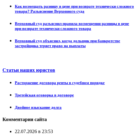
Как возмещать разницу в цене при возврате технически сложного
товара? Разъяснение Верховного суда
Верховный суд разъяснил правила возмещения разницы в цене
при возврате технически сложного товара
Верховный суд объяснил, когда дольщик при банкротстве
застройщика теряет право на выплаты
Статьи наших юристов
Расторжение договора ренты в судебном порядке
Третейская оговорка в договоре
Двойное взыскание долга
Комментарии сайта
22.07.2026 в 23:53