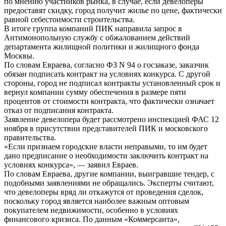
по мнению участников рынка, в случае, если девелоперы
предоставят скидку, город получит жилье по цене, фактически
равной себестоимости строительства.
В итоге группа компаний ПИК направила запрос в
Антимонопольную службу с обжалованием действий
департамента жилищной политики и жилищного фонда
Москвы.
По словам Евраева, согласно ФЗ N 94 о госзаказе, заказчик
обязан подписать контракт на условиях конкурса. С другой
стороны, город не подписал контракты установленный срок и
вернул компании сумму обеспечения в размере пяти
процентов от стоимости контракта, что фактически означает
отказ от подписания контракта.
Заявление девелопера будет рассмотрено инспекцией ФАС 12
ноября в присутствии представителей ПИК и московского
правительства.
«Если признаем городские власти неправыми, то им будет
дано предписание о необходимости заключить контракт на
условиях конкурса», — заявил Евраев.
По словам Евраева, другие компании, выигравшие тендер, с
подобными заявлениями не обращались. Эксперты считают,
что девелоперы вряд ли откажутся от проведения сделок,
поскольку город является наиболее важным оптовым
покупателем недвижимости, особенно в условиях
финансового кризиса. По данным «Коммерсанта»,