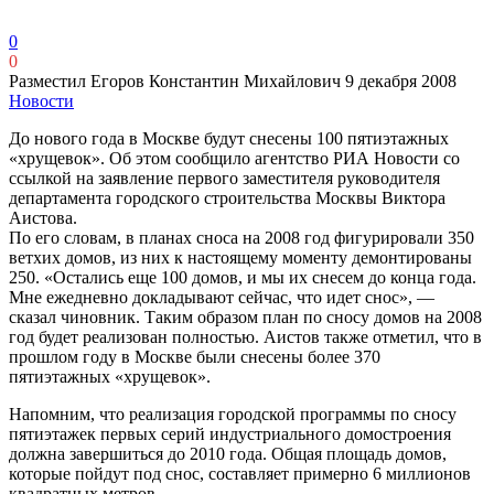
0
0
Разместил Егоров Константин Михайлович
9 декабря 2008
Новости
До нового года в Москве будут снесены 100 пятиэтажных
«хрущевок». Об этом сообщило агентство РИА Новости со
ссылкой на заявление первого заместителя руководителя
департамента городского строительства Москвы Виктора
Аистова.
По его словам, в планах сноса на 2008 год фигурировали 350
ветхих домов, из них к настоящему моменту демонтированы
250. «Остались еще 100 домов, и мы их снесем до конца года.
Мне ежедневно докладывают сейчас, что идет снос», —
сказал чиновник. Таким образом план по сносу домов на 2008
год будет реализован полностью. Аистов также отметил, что в
прошлом году в Москве были снесены более 370
пятиэтажных «хрущевок».
Напомним, что реализация городской программы по сносу
пятиэтажек первых серий индустриального домостроения
должна завершиться до 2010 года. Общая площадь домов,
которые пойдут под снос, составляет примерно 6 миллионов
квадратных метров.