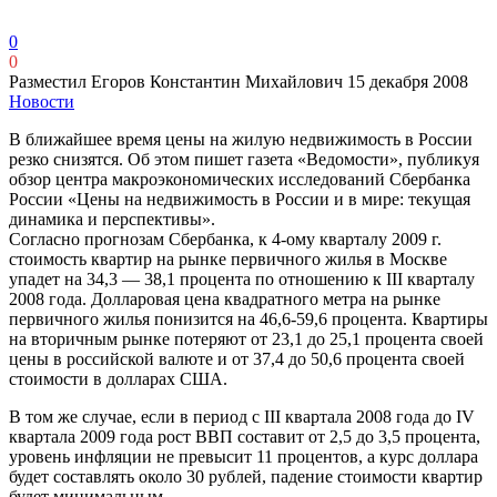
0
0
Разместил Егоров Константин Михайлович
15 декабря 2008
Новости
В ближайшее время цены на жилую недвижимость в России
резко снизятся. Об этом пишет газета «Ведомости», публикуя
обзор центра макроэкономических исследований Сбербанка
России «Цены на недвижимость в России и в мире: текущая
динамика и перспективы».
Согласно прогнозам Сбербанка, к 4-ому кварталу 2009 г.
стоимость квартир на рынке первичного жилья в Москве
упадет на 34,3 — 38,1 процента по отношению к III кварталу
2008 года. Долларовая цена квадратного метра на рынке
первичного жилья понизится на 46,6-59,6 процента. Квартиры
на вторичным рынке потеряют от 23,1 до 25,1 процента своей
цены в российской валюте и от 37,4 до 50,6 процента своей
стоимости в долларах США.
В том же случае, если в период c III квартала 2008 года до IV
квартала 2009 года рост ВВП составит от 2,5 до 3,5 процента,
уровень инфляции не превысит 11 процентов, а курс доллара
будет составлять около 30 рублей, падение стоимости квартир
будет минимальным.