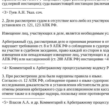
суд первой инстанции); суда вышестоящей инстанции (включа
———————————
<3> Гуев А.Н. Указ. соч.
2. Дело рассмотрено судом в отсутствие кого-либо из участву
установлен ст. 121, 123 АПК РФ.
Извещение лиц, участвующих в деле, является необходимым ус
Арбитражный суд, рассматривая дело и принимая решение в отс
нарушает требования ст. 8 и 9 АПК РФ о соблюдении в судопр
на участие в судебном заседании, право каждой из сторон в хо
извещения или ненадлежащее извещение лиц, участвующих в дел
АПК РФ) или кассационной (ст. 288 АПК РФ) инстанциями <4
———————————
<4> Комментарий к Арбитражному процессуальному кодексу Рос
3. При рассмотрении дела были нарушены правила о языке.
Согласно ст. 12 АПК РФ, соблюдение правил о языке судопроиз
исследования доказательств и установления обстоятельств дел
отмены решения арбитражного суда в апелляционном или кассаци
отмене также и в порядке надзора, поскольку иное противореч
———————————
<5> Власов А.А. и др. Комментарий к Арбитражному процессуа