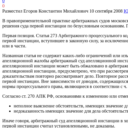
0
0
Разместил Егоров Константин Михайлович
10 сентября 2008
Ю
В правоприменительной практике арбитражных судов московск
решения суда первой инстанции по безусловным основаниям. 
Первая позиция. Статья 273 Арбитражного процессуального ко
первой инстанции, вступившее в законную силу, за исключен
или в части.
Названная статья не содержит каких-либо ограничений или из
апелляционной жалобы арбитражный суд апелляционной инстан
апелляционной инстанции может быть обжаловано в арбитраж
апелляционной инстанции, предусмотрено, что при рассмотре
доказательствам повторно рассматривает дело. Повторное расс
первой инстанции. Вне зависимости от доводов, содержащихс
нормы процессуального права, являющиеся в соответствии с ч.
Согласно ст. 270 АПК РФ, основаниями к изменению или отме
неполное выяснение обстоятельств, имеющих значение дл
недоказанность имеющих значение для дела обстоятельст
Иначе говоря, арбитражный суд апелляционной инстанции в ход
первой инстанции считал установленными, не доказаны.