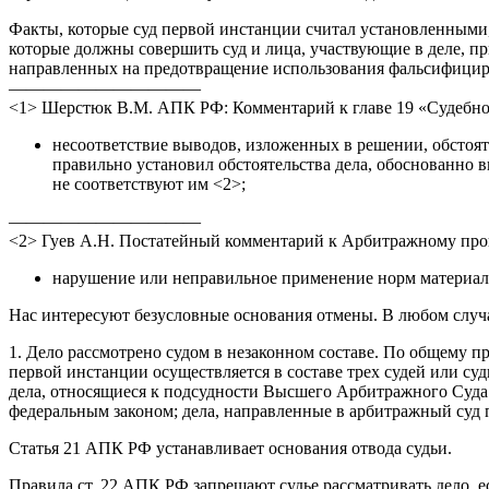
Факты, которые суд первой инстанции считал установленными,
которые должны совершить суд и лица, участвующие в деле, п
направленных на предотвращение использования фальсифициров
———————————
<1> Шерстюк В.М. АПК РФ: Комментарий к главе 19 «Судебное р
несоответствие выводов, изложенных в решении, обстоят
правильно установил обстоятельства дела, обоснованно 
не соответствуют им <2>;
———————————
<2> Гуев А.Н. Постатейный комментарий к Арбитражному проц
нарушение или неправильное применение норм материаль
Нас интересуют безусловные основания отмены. В любом случ
1. Дело рассмотрено судом в незаконном составе. По общему п
первой инстанции осуществляется в составе трех судей или су
дела, относящиеся к подсудности Высшего Арбитражного Суда Р
федеральным законом; дела, направленные в арбитражный суд 
Статья 21 АПК РФ устанавливает основания отвода судьи.
Правила ст. 22 АПК РФ запрещают судье рассматривать дело, е