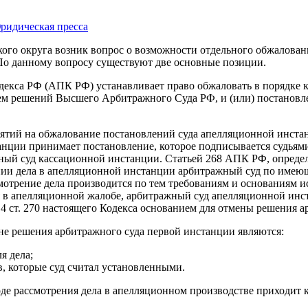
ридическая пресса
ого округа возник вопрос о возможности отдельного обжалован
По данному вопросу существуют две основные позиции.
декса РФ (АПК РФ) устанавливает право обжаловать в порядке 
ием решений Высшего Арбитражного Суда РФ, и (или) постанов
ъятий на обжалование постановлений суда апелляционной инстан
ции принимает постановление, которое подписывается судьями
ный суд кассационной инстанции. Статьей 268 АПК РФ, опреде
нии дела в апелляционной инстанции арбитражный суд по имею
мотрение дела производится по тем требованиям и основаниям и
я в апелляционной жалобе, арбитражный суд апелляционной инс
 4 ст. 270 настоящего Кодекса основанием для отмены решения 
не решения арбитражного суда первой инстанции являются:
я дела;
в, которые суд считал установленными.
е рассмотрения дела в апелляционном производстве приходит к 