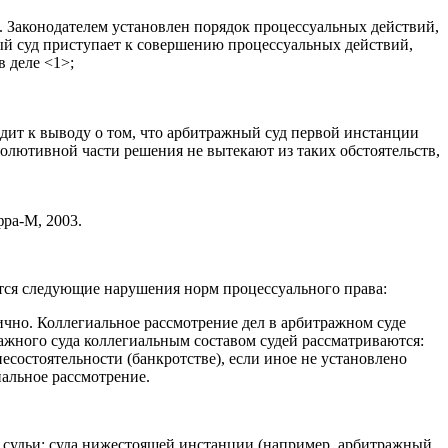
 Законодателем установлен порядок процессуальных действий,
ый суд приступает к совершению процессуальных действий,
 деле <1>;
дит к выводу о том, что арбитражный суд первой инстанции
олютивной части решения не вытекают из таких обстоятельств,
ра-М, 2003.
тся следующие нарушения норм процессуального права:
ично. Коллегиальное рассмотрение дел в арбитражном суде
ражного суда коллегиальным составом судей рассматриваются:
состоятельности (банкротстве), если иное не установлено
иальное рассмотрение.
ве судьи: суда нижестоящей инстанции (например, арбитражный