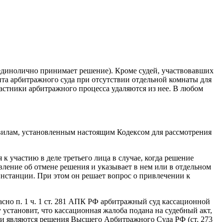
 единолично принимает решение). Кроме судей, участвовавших
ента арбитражного суда при отсутствии отдельной комнаты для
частники арбитражного процесса удаляются из нее. В любом
вилам, установленным настоящим Кодексом для рассмотрения
к участию в деле третьего лица в случае, когда решение
вление об отмене решения и указывает в нем или в отдельном
инстанции. При этом он решает вопрос о привлечении к
сно п. 1 ч. 1 ст. 281 АПК РФ арбитражный суд кассационной
установит, что кассационная жалоба подана на судебный акт,
ми являются решения Высшего Арбитражного Суда РФ (ст. 273