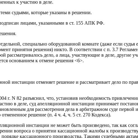
ченных к участию в деле.
 теми судьями, которые указаны в решении.
е подписан лицами, указанными в ст. 155 АПК РФ.
ешения.
отдельной, специально оборудованной комнате (даже если судья
момент принятия решения) никто. В соответствии с п. 3.7 Реглам
ой рассматривалось дело, а лица, участвующие в деле, другие у
яется основанием к отмене решения <6>.
ной инстанции отменяет решение и рассматривает дело по пра
 г. N 82 разъяснил, что, установив необходимость привлечения 
частию в деле, суд апелляционной инстанции принимает постано
тановленным для рассмотрения дела в арбитражном суде первой 
тмененное решение (п. 4 ч. 4, ч. 5 ст. 270 Кодекса).
ляционной инстанции не может быть произведено, так как согла
рении вопроса о принятии кассационной жалобы к производству 
в порядке кассационного производства. Такими судебными акта