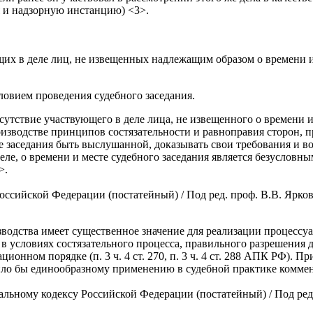
я и надзорную инстанцию) <3>.
ющих в деле лиц, не извещенных надлежащим образом о времени 
ловием проведения судебного заседания.
утствие участвующего в деле лица, не извещенного о времени и
оизводстве принципов состязательности и равноправия сторон,
де заседания быть выслушанной, доказывать свои требования и во
е, о времени и месте судебного заседания является безусловным
>.
сийской Федерации (постатейный) / Под ред. проф. В.В. Яркова
водства имеет существенное значение для реализации процессуа
а в условиях состязательного процесса, правильного разрешения
онном порядке (п. 3 ч. 4 ст. 270, п. 3 ч. 4 ст. 288 АПК РФ). 
ило бы единообразному применению в судебной практике коммент
льному кодексу Российской Федерации (постатейный) / Под ред.