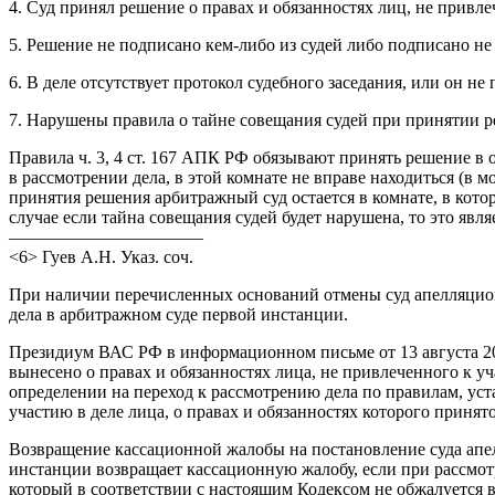
4. Суд принял решение о правах и обязанностях лиц, не привле
5. Решение не подписано кем-либо из судей либо подписано не
6. В деле отсутствует протокол судебного заседания, или он н
7. Нарушены правила о тайне совещания судей при принятии р
Правила ч. 3, 4 ст. 167 АПК РФ обязывают принять решение в 
в рассмотрении дела, в этой комнате не вправе находиться (в 
принятия решения арбитражный суд остается в комнате, в котор
случае если тайна совещания судей будет нарушена, то это явл
———————————
<6> Гуев А.Н. Указ. соч.
При наличии перечисленных оснований отмены суд апелляцион
дела в арбитражном суде первой инстанции.
Президиум ВАС РФ в информационном письме от 13 августа 2004
вынесено о правах и обязанностях лица, не привлеченного к у
определении на переход к рассмотрению дела по правилам, ус
участию в деле лица, о правах и обязанностях которого принято о
Возвращение кассационной жалобы на постановление суда апел
инстанции возвращает кассационную жалобу, если при рассмот
который в соответствии с настоящим Кодексом не обжалуется 