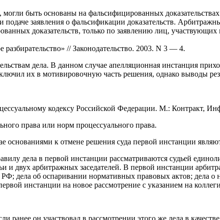
 могли быть основаны на фальсифицированных доказательствах.
ри подаче заявления о фальсификации доказательств. Арбитражн
анных доказательств, только по заявлению лиц, участвующих в
азбирательство» // Законодательство. 2003. N 3 — 4.
ельствам дела. В данном случае апелляционная инстанция прихо
включил их в мотивировочную часть решения, однако выводы рез
ессуальному кодексу Российской Федерации. М.: Контракт, Инф
ного права или норм процессуального права.
ае основаниями к отмене решения суда первой инстанции являю
равилу дела в первой инстанции рассматриваются судьей единол
дьи и двух арбитражных заседателей. В первой инстанции арбит
Ф; дела об оспаривании нормативных правовых актов; дела о не
первой инстанции на новое рассмотрение с указанием на коллег
сли ранее он участвовал в рассмотрении этого же дела в качест