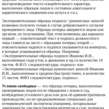
(воспроизведение текста оскорбительного характера,
выполнение образцов лицом в состоянии алкогольного/
наркотического опьянения или испуга и т.п.).
Экспериментальные образцы подписи / рукописных записей
возможно получить только в случае добровольного согласия
проверяемого лица. Образцы почерка заверяются лицом или
органом, их получившим. При этом возможны два варианта:
первый — пояснительный текст и подпись должностного
лица ставятся на листе с образцами почерка; второй —
пояснительные надписи и подписи указываются на конвертах,
в которые упаковываются образцы. Например:
«Экспериментальные образцы подписи Иванова И.И.,
выполненные сидя (стоя, в движении и пр.) в количестве 10
листов. Ф.И.О. следователя/судьи, подпись» или
«Экспериментальные образцы рукописных записей Иванова
И.И., выполненные в среднем (быстром) темпе, в количестве
15 листов. ФИО следователя/судьи, подпись».
Условно-свободные
— это образцы почерка, выполненные
проверяемым лицом после обращения с иском в суд,
возбуждения уголовного дела или дела об административном
производстве, но не предназначенные специально для
почерковедческой экспертизы (например, нотариальные
доверенности для представления интересов в суде; подписка