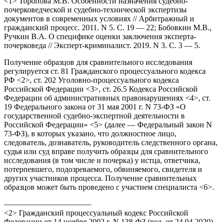
<1> Торопова М.В. Особенности назначения судебно-
почерковедческой и судебно-технической экспертизы
документов в современных условиях // Арбитражный и
гражданский процесс. 2011. N 5. С. 19 — 22; Бобовкин М.В.,
Ручкин В.А. О специфике оценки заключения эксперта-
почерковеда // Эксперт-криминалист. 2019. N 3. С. 3 — 5.
Получение образцов для сравнительного исследования
регулируется ст. 81 Гражданского процессуального кодекса
РФ <2>, ст. 202 Уголовно-процессуального кодекса
Российской Федерации <3>, ст. 26.5 Кодекса Российской
Федерации об административных правонарушениях <4>, ст.
19 Федерального закона от 31 мая 2001 г. N 73-ФЗ «О
государственной судебно-экспертной деятельности в
Российской Федерации» <5> (далее — Федеральный закон N
73-ФЗ), в которых указано, что должностное лицо,
следователь, дознаватель, руководитель следственного органа,
судья или суд вправе получить образцы для сравнительного
исследования (в том числе и почерка) у истца, ответчика,
потерпевшего, подозреваемого, обвиняемого, свидетеля и
других участников процесса. Получение сравнительных
образцов может быть проведено с участием специалиста <6>.
———————————
<2> Гражданский процессуальный кодекс Российской
Федерации от 14 ноября 2002 г. N 138-ФЗ (ред. от 24.04.2020)