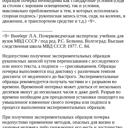
образцов почерка необходимы как стандартные условия (сидя
за столом с хорошим освещением), так и условия,
максимально приближенные к тем, в которых исполнялась
спорная подпись / рукописная запись (стоя, сидя, на коленях, в
движении, в транспортном средстве и т.д.) <9>.
———————————
<9> Винберг Л.А. Почерковедческая экспертиза: учебник для
вузов МВД СССР / под ред. Р.С. Белкина. Волгоград: Высшая
следственная школа МВД СССР, 1977. С. 84.
Недопустимо получение экспериментальных образцов
рукописных записей путем переписывания с исследуемого
или иного текста, а подписи — срисовыванием. Образцы
почерка выполняются под диктовку с различным темпом
диктанта: от медленного до быстрого. Экспериментальные
образцы рекомендуется получать частями и с разрывом во
времени. Временной интервал может длиться от нескольких
десятков минут до нескольких часов и даже дней. Разрыв во
времени необходим для преодоления установки пишущего на
умышленное изменение своего почерка или подписи в
процессе выполнения экспериментальных образцов.
При получении экспериментальных образцов почерка
недопустимо применение методов, опасных для жизни и
здоровья человека либо унижающих его честь и достоинство