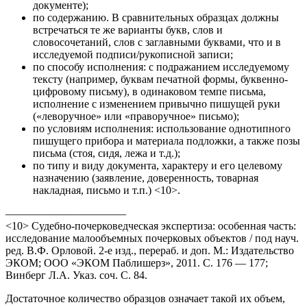
документе);
по содержанию. В сравнительных образцах должны
встречаться те же варианты букв, слов и
словосочетаний, слов с заглавными буквами, что и в
исследуемой подписи/рукописной записи;
по способу исполнения: с подражанием исследуемому
тексту (например, буквам печатной формы, буквенно-
цифровому письму), в одинаковом темпе письма,
исполнение с изменением привычно пишущей руки
(«леворучное» или «праворучное» письмо);
по условиям исполнения: использование однотипного
пишущего прибора и материала подложки, а также позы
письма (стоя, сидя, лежа и т.д.);
по типу и виду документа, характеру и его целевому
назначению (заявление, доверенность, товарная
накладная, письмо и т.п.) <10>.
———————————
<10> Судебно-почерковедческая экспертиза: особенная часть:
исследование малообъемных почерковых объектов / под науч.
ред. В.Ф. Орловой. 2-е изд., перераб. и доп. М.: Издательство
ЭКОМ; ООО «ЭКОМ Паблишерз», 2011. С. 176 — 177;
Винберг Л.А. Указ. соч. С. 84.
Достаточное количество образцов означает такой их объем,