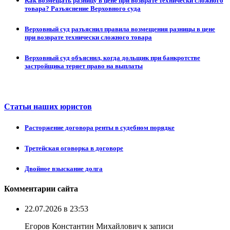
Как возмещать разницу в цене при возврате технически сложного
товара? Разъяснение Верховного суда
Верховный суд разъяснил правила возмещения разницы в цене
при возврате технически сложного товара
Верховный суд объяснил, когда дольщик при банкротстве
застройщика теряет право на выплаты
Статьи наших юристов
Расторжение договора ренты в судебном порядке
Третейская оговорка в договоре
Двойное взыскание долга
Комментарии сайта
22.07.2026 в 23:53
Егоров Константин Михайлович к записи