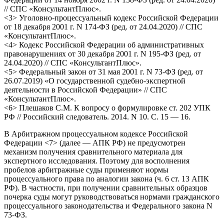
// СПС «КонсультантПлюс».
<3> Уголовно-процессуальный кодекс Российской Федерации
от 18 декабря 2001 г. N 174-ФЗ (ред. от 24.04.2020) // СПС
«КонсультантПлюс».
<4> Кодекс Российской Федерации об административных
правонарушениях от 30 декабря 2001 г. N 195-ФЗ (ред. от
24.04.2020) // СПС «КонсультантПлюс».
<5> Федеральный закон от 31 мая 2001 г. N 73-ФЗ (ред. от
26.07.2019) «О государственной судебно-экспертной
деятельности в Российской Федерации» // СПС
«КонсультантПлюс».
<6> Плешаков С.М. К вопросу о формулировке ст. 202 УПК
РФ // Российский следователь. 2014. N 10. С. 15 — 16.
В Арбитражном процессуальном кодексе Российской
Федерации <7> (далее — АПК РФ) не предусмотрен
механизм получения сравнительного материала для
экспертного исследования. Поэтому для восполнения
пробелов арбитражные суды применяют нормы
процессуального права по аналогии закона (ч. 6 ст. 13 АПК
РФ). В частности, при получении сравнительных образцов
почерка суды могут руководствоваться нормами гражданского
процессуального законодательства и Федерального закона N
73-ФЗ.