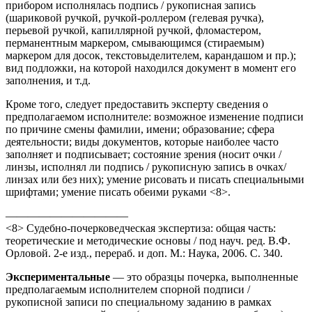
прибором исполнялась подпись / рукописная запись
(шариковой ручкой, ручкой-роллером (гелевая ручка),
перьевой ручкой, капиллярной ручкой, фломастером,
перманентным маркером, смывающимся (стираемым)
маркером для досок, текстовыделителем, карандашом и пр.);
вид подложки, на которой находился документ в момент его
заполнения, и т.д.
Кроме того, следует предоставить эксперту сведения о
предполагаемом исполнителе: возможное изменение подписи
по причине смены фамилии, имени; образование; сфера
деятельности; виды документов, которые наиболее часто
заполняет и подписывает; состояние зрения (носит очки /
линзы, исполнял ли подпись / рукописную запись в очках/
линзах или без них); умение рисовать и писать специальными
шрифтами; умение писать обеими руками <8>.
———————————
<8> Судебно-почерковедческая экспертиза: общая часть:
теоретические и методические основы / под науч. ред. В.Ф.
Орловой. 2-е изд., перераб. и доп. М.: Наука, 2006. С. 340.
Экспериментальные
— это образцы почерка, выполненные
предполагаемым исполнителем спорной подписи /
рукописной записи по специальному заданию в рамках