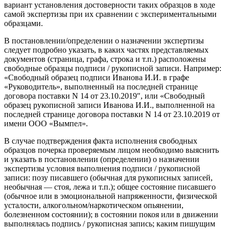
вариант установления достоверности таких образцов в ходе
самой экспертизы при их сравнении с экспериментальными
образцами.
В постановлении/определении о назначении экспертизы
следует подробно указать, в каких частях представляемых
документов (страница, графа, строка и т.п.) расположены
свободные образцы подписи / рукописной записи. Например:
«Свободный образец подписи Иванова И.И. в графе
«Руководитель», выполненный на последней странице
договора поставки N 14 от 23.10.2019″, или «Свободный
образец рукописной записи Иванова И.И., выполненной на
последней странице договора поставки N 14 от 23.10.2019 от
имени ООО «Вымпел».
В случае подтверждения факта исполнения свободных
образцов почерка проверяемым лицом необходимо выяснить
и указать в постановлении (определении) о назначении
экспертизы условия выполнения подписи / рукописной
записи: позу писавшего (обычная для рукописных записей,
необычная — стоя, лежа и т.п.); общее состояние писавшего
(обычное или в эмоциональной напряженности, физической
усталости, алкогольном/наркотическом опьянении,
болезненном состоянии); в состоянии покоя или в движении
выполнялась подпись / рукописная запись; каким пишущим