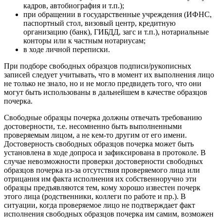
кадров, автобиография и т.п.);
при обращении в государственные учреждения (ИФНС,
паспортный стол, визовый центр, кредитную
организацию (банк), ГИБДД, загс и т.п.), нотариальные
конторы или к частным нотариусам;
в ходе личной переписки.
При подборе свободных образцов подписи/рукописных
записей следует учитывать, что в момент их выполнения лицо
не только не знало, но и не могло предвидеть того, что они
могут быть использованы в дальнейшем в качестве образцов
почерка.
Свободные образцы почерка должны отвечать требованию
достоверности, т.е. несомненно быть выполненными
проверяемым лицом, а не кем-то другим от его имени.
Достоверность свободных образцов почерка может быть
установлена в ходе допроса и зафиксирована в протоколе. В
случае невозможности проверки достоверности свободных
образцов почерка из-за отсутствия проверяемого лица или
отрицания им факта исполнения их собственноручно эти
образцы предъявляются тем, кому хорошо известен почерк
этого лица (родственники, коллеги по работе и пр.). В
ситуации, когда проверяемое лицо не подтверждает факт
исполнения свободных образцов почерка им самим, возможен