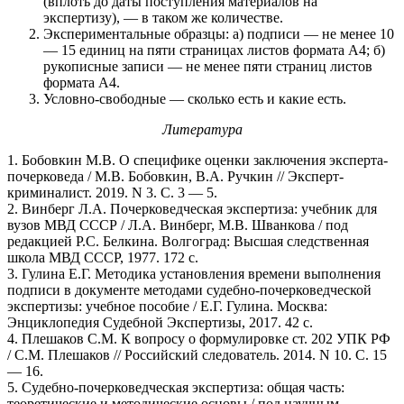
(вплоть до даты поступления материалов на
экспертизу), — в таком же количестве.
Экспериментальные образцы: а) подписи — не менее 10
— 15 единиц на пяти страницах листов формата А4; б)
рукописные записи — не менее пяти страниц листов
формата А4.
Условно-свободные — сколько есть и какие есть.
Литература
1. Бобовкин М.В. О специфике оценки заключения эксперта-
почерковеда / М.В. Бобовкин, В.А. Ручкин // Эксперт-
криминалист. 2019. N 3. С. 3 — 5.
2. Винберг Л.А. Почерковедческая экспертиза: учебник для
вузов МВД СССР / Л.А. Винберг, М.В. Шванкова / под
редакцией Р.С. Белкина. Волгоград: Высшая следственная
школа МВД СССР, 1977. 172 с.
3. Гулина Е.Г. Методика установления времени выполнения
подписи в документе методами судебно-почерковедческой
экспертизы: учебное пособие / Е.Г. Гулина. Москва:
Энциклопедия Судебной Экспертизы, 2017. 42 с.
4. Плешаков С.М. К вопросу о формулировке ст. 202 УПК РФ
/ С.М. Плешаков // Российский следователь. 2014. N 10. С. 15
— 16.
5. Судебно-почерковедческая экспертиза: общая часть:
теоретические и методические основы / под научным