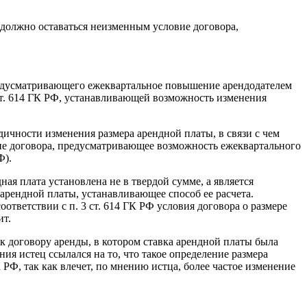
а должно оставаться неизменным условие договора,
редусматривающего ежеквартальное повышение арендодателем
 ст. 614 ГК РФ, устанавливающей возможность изменения
ичности изменения размера арендной платы, в связи с чем
вие договора, предусматривающее возможность ежеквартального
Ф).
я плата установлена не в твердой сумме, а является
арендной платы, устанавливающее способ ее расчета.
ответствии с п. 3 ст. 614 ГК РФ условия договора о размере
ит.
к договору аренды, в котором ставка арендной платы была
я истец ссылался на то, что такое определение размера
 РФ, так как влечет, по мнению истца, более частое изменение