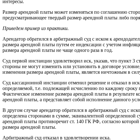
интересы.
Размер арендной платы может изменяться по соглашению сторон 
предусматривающее твердый размер арендной платы либо поряд
Приведем пример из практики.
Арендатор обратился в арбитражный суд с иском к арендодат
размера арендной платы путем ее индексации с учетом инфляц
размера арендной платы не чаще одного раза в год.
Суд первой инстанции удовлетворил иск, указав, что пункт 3 
стороны не могут изменить или установить в договоре услови
изменения размера арендной платы, является ничтожным в силу 
Суд кассационной инстанции отменил решение и отказал в иск
определяемой, т.е. подлежащей исчислению по каждому сроку п
Фактическое изменение размера арендной платы в результате ко
арендной платы, а представляет собой исполнение данного усл
В другом случае арендатор обратился в арбитражный суд с ис
определена сторонами в сумме, эквивалентной определенной су
арендной платы противоречит ст. 140 ГК РФ, согласно которой 
размера арендной платы.
Арбитражный суд отказал в удовлетворении иска.