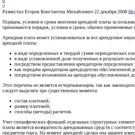
0
0
Разместил Егоров Константин Михайлович
22 декабря 2008
Не
Порядок, условия и сроки внесения арендной платы за пользо
принимаются порядок, условия и сроки, обычно применяемые 
Арендная плата может устанавливаться за все арендуемое имущ
арендной платы:
в виде определенных в твердой сумме периодических ил
в виде установленной доли полученных в результате исп
посредством предоставления арендатором определенных 
как передача арендатором арендодателю обусловленной д
посредством возложения на арендатора обусловленных д
Этот перечень не является исчерпывающим, так как законодат
следует выделять три существенных момента:
состав платежей;
размер платежей;
способы (методы) расчетов.
Учет специфических функций отдельных структурных элементо
платы является возвратность арендованных средств с соответ
предметом торга. На момент арендной сделки она заранее изве