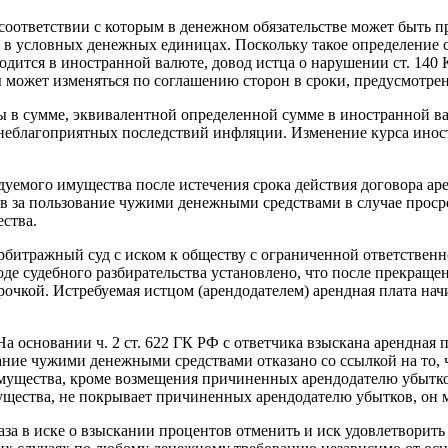
 соответствии с которым в денежном обязательстве может быть п
в условных денежных единицах. Поскольку такое определение су
ится в иностранной валюте, довод истца о нарушении ст. 140 Ко
 может изменяться по соглашению сторон в сроки, предусмотренн
ы в сумме, эквивалентной определенной сумме в иностранной вал
 неблагоприятных последствий инфляции. Изменение курса инос
дуемого имущества после истечения срока действия договора ар
ов за пользование чужими денежными средствами в случае проср
ства.
рбитражный суд с иском к обществу с ограниченной ответственн
е судебного разбирательства установлено, что после прекращен
очкой. Истребуемая истцом (арендодателем) арендная плата нач
 основании ч. 2 ст. 622 ГК РФ с ответчика взыскана арендная п
ние чужими денежными средствами отказано со ссылкой на то, ч
мущества, кроме возмещения причиненных арендодателю убытков.
ущества, не покрывает причиненных арендодателю убытков, он 
аза в иске о взыскании процентов отменить и иск удовлетворить