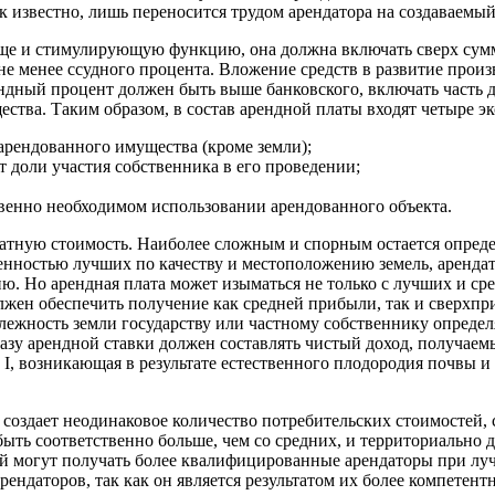
к известно, лишь переносится трудом арендатора на создаваемый
 еще и стимулирующую функцию, она должна включать сверх су
 менее ссудного процента. Вложение средств в развитие произво
рендный процент должен быть выше банковского, включать часть
ства. Таким образом, в состав арендной платы входят четыре э
арендованного имущества (кроме земли);
т доли участия собственника в его проведении;
твенно необходимом использовании арендованного объекта.
ратную стоимость. Наиболее сложным и спорным остается опреде
иченностью лучших по качеству и местоположению земель, аренд
ю. Но арендная плата может изыматься не только с лучших и сре
олжен обеспечить получение как средней прибыли, так и сверхп
длежность земли государству или частному собственнику опреде
базу арендной ставки должен составлять чистый доход, получаем
 I, возникающая в результате естественного плодородия почвы и
ль создает неодинаковое количество потребительских стоимостей,
ыть соответственно больше, чем со средних, и территориально 
ый могут получать более квалифицированные арендаторы при лу
рендаторов, так как он является результатом их более компетен