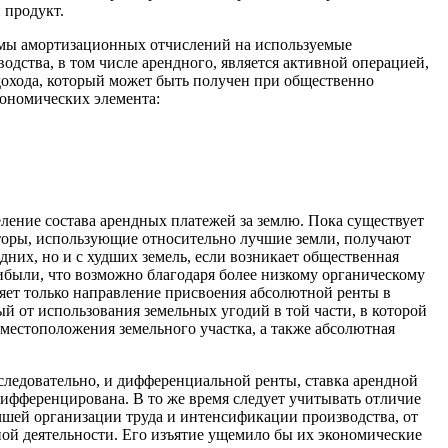
 продукт.
ммы амортизационных отчислений на используемые
дства, в том числе арендного, является активной операцией,
 дохода, который может быть получен при общественно
кономических элемента:
ление состава арендных платежей за землю. Пока существует
аторы, использующие относительно лучшие земли, получают
дних, но и с худших земель, если возникает общественная
рибыли, что возможно благодаря более низкому органическому
ляет только направление присвоения абсолютной ренты в
ый от использования земельных угодий в той части, в которой
 местоположения земельного участка, а также абсолютная
 следовательно, и дифференциальной ренты, ставка арендной
дифференцирована. В то же время следует учитывать отличие
чшей организации труда и интенсификации производства, от
тной деятельности. Его изъятие ущемило бы их экономические