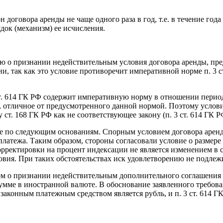
договора аренды не чаще одного раза в год, т.е. в течение год
ок (механизм) ее исчисления.
елю о признании недействительным условия договора аренды, п
ии, так как это условие противоречит императивной норме п. 3
ст. 614 ГК РФ содержит императивную норму в отношении период
е, отличное от предусмотренного данной нормой. Поэтому усло
ст. 168 ГК РФ как не соответствующее закону (п. 3 ст. 614 ГК Р
е по следующим основаниям. Спорным условием договора арендна
латежа. Таким образом, стороны согласовали условие о размере 
рректировки на процент индексации не является изменением в со
овия. При таких обстоятельствах иск удовлетворению не подлеж
ком о признании недействительным дополнительного соглашения 
мме в иностранной валюте. В обоснование заявленного требовани
законным платежным средством является рубль, и п. 3 ст. 614 ГК