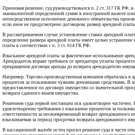
Принимая решение, суд руководствовался п. 2 ст. 317 ГК РФ, в
эквивалентной определенной сумме в иностранной валюте или 
непосредственное исполнение денежного обязательства производ
если иное не предусмотрено договором, размер арендной платы
В рассматриваемом случае установление ставки арендной плат
определение размера арендной платы имеет целью устранение
платы в соответствии с п. 3 ст. 614 ГК РФ.
Взыскание арендной платы за фактическое использование арен
Арендодатель вправе требовать от арендатора уплаты процент
прекращения договора аренды до возврата арендодателю имуще
Например. Торгово-производственная компания обратилась в а
процентов за пользование чужими денежными средствами. В ход
предоставленное по договору имущество со значительной проср
возврата сданного внаем имущества.
Решением суда первой инстанции иск удовлетворен частично. На
удовлетворении требования о взыскании процентов за пользова
ответственности за несвоевременный возврат арендованного и
взыскиваемая за период просрочки возврата арендованного им
В кассационной жалобе истец просил решение суда в части отк