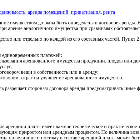
движимость, аренда помещений, приватизация, рента
вание имуществом должны быть определены в договоре аренды. Е
при аренде аналогичного имущества при сравнимых обстоятельс
ество или отдельно по каждой из его составных частей. Пункт 2
и единовременных платежей;
ользования арендованного имущества продукции, плодов или до
услуг;
оговором вещи в собственность или в аренду;
оговором затрат на улучшение арендованного имущества.
ель разрешает сторонам договора аренды предусматривать иные
в арендной платы имеет важное теоретическое и практическое 
ствующим приростом или арендным процентом. Но величина возв
стна по величине и поэтому в составе арендной платы может бы