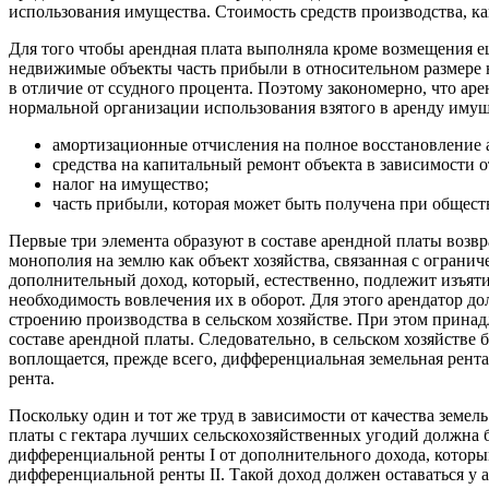
использования имущества. Стоимость средств производства, ка
Для того чтобы арендная плата выполняла кроме возмещения
недвижимые объекты часть прибыли в относительном размере не
в отличие от ссудного процента. Поэтому закономерно, что а
нормальной организации использования взятого в аренду имуще
амортизационные отчисления на полное восстановление 
средства на капитальный ремонт объекта в зависимости о
налог на имущество;
часть прибыли, которая может быть получена при общес
Первые три элемента образуют в составе арендной платы возв
монополия на землю как объект хозяйства, связанная с огран
дополнительный доход, который, естественно, подлежит изъяти
необходимость вовлечения их в оборот. Для этого арендатор д
строению производства в сельском хозяйстве. При этом прина
составе арендной платы. Следовательно, в сельском хозяйстве 
воплощается, прежде всего, дифференциальная земельная рента
рента.
Поскольку один и тот же труд в зависимости от качества земе
платы с гектара лучших сельскохозяйственных угодий должна б
дифференциальной ренты I от дополнительного дохода, котор
дифференциальной ренты II. Такой доход должен оставаться у а