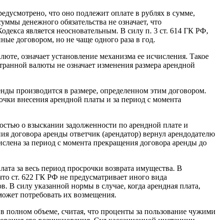
редусмотрено, что оно подлежит оплате в рублях в сумме,
ммы денежного обязательства не означает, что
декса является неосновательным. В силу п. 3 ст. 614 ГК РФ,
ые договором, но не чаще одного раза в год.
юте, означает установление механизма ее исчисления. Такое
транной валюты не означает изменения размера арендной
енды производится в размере, определенном этим договором.
очки внесения арендной платы и за период с момента
остью о взыскании задолженности по арендной плате и
ия договора аренды ответчик (арендатор) вернул арендодателю
ислена за период с момента прекращения договора аренды до
лата за весь период просрочки возврата имущества. В
то ст. 622 ГК РФ не предусматривает иного вида
 В силу указанной нормы в случае, когда арендная плата,
может потребовать их возмещения.
 в полном объеме, считая, что проценты за пользование чужими