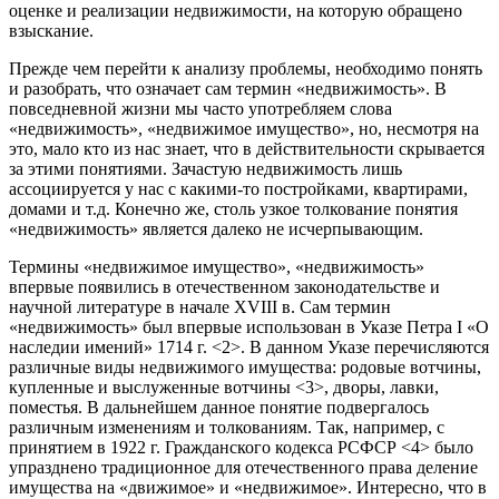
оценке и реализации недвижимости, на которую обращено
взыскание.
Прежде чем перейти к анализу проблемы, необходимо понять
и разобрать, что означает сам термин «недвижимость». В
повседневной жизни мы часто употребляем слова
«недвижимость», «недвижимое имущество», но, несмотря на
это, мало кто из нас знает, что в действительности скрывается
за этими понятиями. Зачастую недвижимость лишь
ассоциируется у нас с какими-то постройками, квартирами,
домами и т.д. Конечно же, столь узкое толкование понятия
«недвижимость» является далеко не исчерпывающим.
Термины «недвижимое имущество», «недвижимость»
впервые появились в отечественном законодательстве и
научной литературе в начале XVIII в. Сам термин
«недвижимость» был впервые использован в Указе Петра I «О
наследии имений» 1714 г. <2>. В данном Указе перечисляются
различные виды недвижимого имущества: родовые вотчины,
купленные и выслуженные вотчины <3>, дворы, лавки,
поместья. В дальнейшем данное понятие подвергалось
различным изменениям и толкованиям. Так, например, с
принятием в 1922 г. Гражданского кодекса РСФСР <4> было
упразднено традиционное для отечественного права деление
имущества на «движимое» и «недвижимое». Интересно, что в