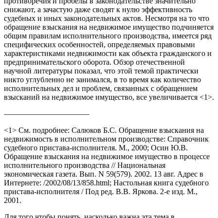
противоречия и пробелы в законодательстве значительно
снижают, а зачастую даже сводят к нулю эффективность
судебных и иных законодательных актов. Несмотря на то что
обращение взыскания на недвижимое имущество подчиняется
общим правилам исполнительного производства, имеется ряд
специфических особенностей, определяемых правовыми
характеристиками недвижимости как объекта гражданского и
предпринимательского оборота. Обзор отечественной
научной литературы показал, что этой темой практически
никто углубленно не занимался, в то время как количество
исполнительных дел и проблем, связанных с обращением
взысканий на недвижимое имущество, все увеличивается <1>.
———————————
<1> См. подробнее: Салюков Б.С. Обращение взыскания на
недвижимость в исполнительном производстве: Справочник
судебного пристава-исполнителя. М., 2000; Осин Ю.В.
Обращение взыскания на недвижимое имущество в процессе
исполнительного производства // Национальная
экономическая газета. Вып. N 59(579). 2002. 13 авг. Адрес в
Интернете: /2002/08/13/858.html; Настольная книга судебного
пристава-исполнителя / Под ред. В.В. Яркова. 2-е изд. М.,
2001.
Для того чтобы понять, насколько важна эта тема в