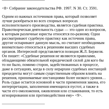
<8> Собрание законодательства РФ. 1997. N 30. Ст. 3591.
Одним из важных источников права, который позволяет
лучше разобраться во всех спорных вопросах
исполнительного производства, является судебная практика.
Правотворческая деятельность судьи — это один из вопросов,
к которым различные юристы относятся по-разному. Одни
рассматривают судебную практику как источник права,
другие оспаривают данную мысль, но считают необходимым
внимательно относиться к решениям высших судебных
органов. Интересной представляется позиция Ж.Л. Бержеля.
Он пишет: «Судебные решения не являются правилами,
обладающими обязательной юридической силой для кого бы
то ни было, помимо сторон, задействованных в процессе,
даже в ситуациях, когда в силу иерархии судебных инстанций
прецеденты могут самым существенным образом влиять на
решения, принимаемые инстанциями более низкого уровня…
Роль судьи остается основной в части применения закона, его
интерпретации, заполнения имеющихся пустот, а также в
части его омоложения, оживления или сглаживания, то есть
игнорирования или противодействия ему» <9>.
———————————