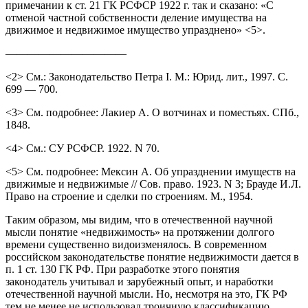
примечании к ст. 21 ГК РСФСР 1922 г. так и сказано: «С
отменой частной собственности деление имущества на
движимое и недвижимое имущество упразднено» <5>.
———————————
<2> См.: Законодательство Петра I. М.: Юрид. лит., 1997. С.
699 — 700.
<3> См. подробнее: Лакиер А. О вотчинах и поместьях. СПб.,
1848.
<4> См.: СУ РСФСР. 1922. N 70.
<5> См. подробнее: Мексин А. Об упразднении имуществ на
движимые и недвижимые // Сов. право. 1923. N 3; Брауде И.Л.
Право на строение и сделки по строениям. М., 1954.
Таким образом, мы видим, что в отечественной научной
мысли понятие «недвижимость» на протяжении долгого
времени существенно видоизменялось. В современном
российском законодательстве понятие недвижимости дается в
п. 1 ст. 130 ГК РФ. При разработке этого понятия
законодатель учитывал и зарубежный опыт, и наработки
отечественной научной мысли. Но, несмотря на это, ГК РФ
тем не менее не использовал троичную классификацию