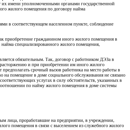
т их имени уполномоченными органами государственной
ного жилого помещения по договору найма
иями в соответствующем населенном пункте, соблюдение
, как приобретение гражданином иного жилого помещения в
ра найма специализированного жилого помещения,
ляется обязательным. Так, договор с работником ДЭЗа в
 расторжению и при приобретении им иного жилого
т предполагать срочный вызов работника на место работы в
во на помещение в доме социального обслуживания не связано
соответствующих услугах в силу обстоятельств, указанных в
равоотношении по найму жилого помещения в доме системы
орым лица, проработавшие на предприятии, в учреждении,
илого помещения в связи с выселением из служебного жилого