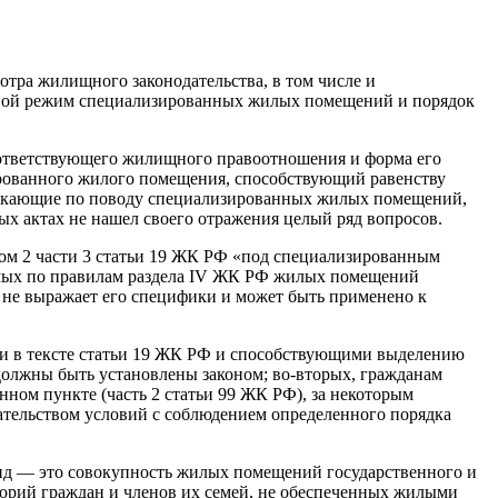
тра жилищного законодательства, в том числе и
овой режим специализированных жилых помещений и порядок
оответствующего жилищного правоотношения и форма его
ированного жилого помещения, способствующий равенству
зникающие по поводу специализированных жилых помещений,
х актах не нашел своего отражения целый ряд вопросов.
том 2 части 3 статьи 19 ЖК РФ «под специализированным
мых по правилам раздела IV ЖК РФ жилых помещений
 не выражает его специфики и может быть применено к
и в тексте статьи 19 ЖК РФ и способствующими выделению
олжны быть установлены законом; во-вторых, гражданам
ном пункте (часть 2 статьи 99 ЖК РФ), за некоторым
ательством условий с соблюдением определенного порядка
онд — это совокупность жилых помещений государственного и
рий граждан и членов их семей, не обеспеченных жилыми