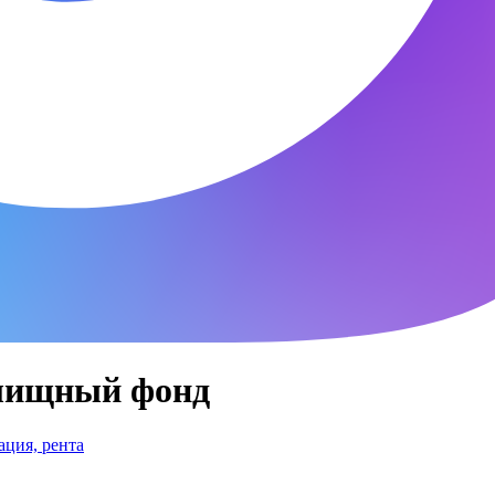
лищный фонд
ция, рента