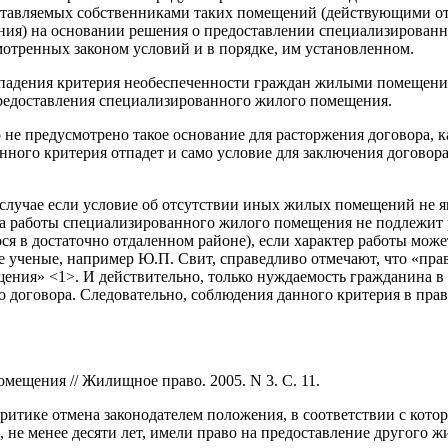
ставляемых собственниками таких помещений (действующими о
ния) на основании решения о предоставлении специализирован
тренных законом условий и в порядке, им установленном.
 отпадения критерия необеспеченности граждан жилыми помещен
 предоставления специализированного жилого помещения.
но не предусмотрено такое основание для расторжения договора
анного критерия отпадет и само условие для заключения догово
случае если условие об отсутствии иных жилых помещений не яв
та работы специализированного жилого помещения не подлежит
я в достаточно отдаленном районе), если характер работы може
е ученые, например Ю.П. Свит, справедливо отмечают, что «пра
ения» <1>. И действительно, только нуждаемость гражданина в 
го договора. Следовательно, соблюдения данного критерия в п
ещения // Жилищное право. 2005. N 3. С. 11.
критике отмена законодателем положения, в соответствии с кот
не менее десяти лет, имели право на предоставление другого ж