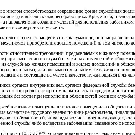
ы во многом способствовали сокращению фонда служебных жилых
ожностей) и выселить бывшего работника. Кроме того, предост
 а направлено на создание условий для исполнения работником
ания и совокупности условий.
одательства нельзя расценивать как гуманное, оно направлено 
механизмов приобретения жилых помещений (в том числе по до
ости относительно требований, предъявляемых к жилому помеще
нии) при выселении из служебных жилых помещений и общежитий
ены из служебных жилых помещений и жилых помещений в общеж
иального найма, или членами семьи нанимателя жилого помеще
мещения и состоящие на учете в качестве нуждающихся в жилы
иков органов внутренних дел, органов федеральной службы бе
нов по контролю за оборотом наркотических средств и психотро
вших без вести при исполнении обязанностей военной службы 
служебное жилое помещение или жилое помещение в общежитии и
ла вследствие трудового увечья по вине работодателя, инвалиды
рудовых обязанностей, инвалиды из числа военнослужащих, став
енной службы либо вследствие заболевания, связанного с испо
ти 3 статьи 103 ЖК РФ, устанавливающей, что «гражданам пред