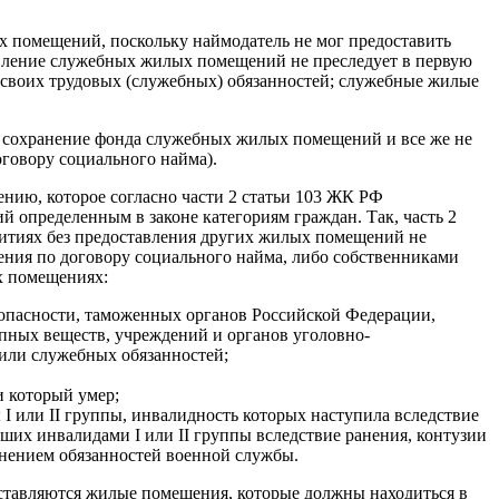
 помещений, поскольку наймодатель не мог предоставить
авление служебных жилых помещений не преследует в первую
 своих трудовых (служебных) обязанностей; служебные жилые
на сохранение фонда служебных жилых помещений и все же не
говору социального найма).
нию, которое согласно части 2 статьи 103 ЖК РФ
 определенным в законе категориям граждан. Так, часть 2
итиях без предоставления других жилых помещений не
ния по договору социального найма, либо собственниками
х помещениях:
зопасности, таможенных органов Российской Федерации,
пных веществ, учреждений и органов уголовно-
или служебных обязанностей;
 который умер;
 I или II группы, инвалидность которых наступила вследствие
ших инвалидами I или II группы вследствие ранения, контузии
лнением обязанностей военной службы.
оставляются жилые помещения, которые должны находиться в