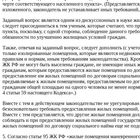
черте соответствующего населенного пункта». (Представляетс
изложенного, законодатель не устанавливает иных требовани
Заданный вопрос является одним из дискуссионных в науке жи
следует присоединиться к тем ученым, которые считают, что
пункта, поскольку, с одной стороны, соблюдение данного треб
обязанности по улучшению жилищных условий граждан.
Также, отвечая на заданный вопрос, следует дополнить (с уч
только изолированные помещения, которые являются недвижи
правилам и нормам, иным требованиям законодательства). Кро
ЖК РФ не могут быть выселены граждане, не имеющие иных 
гражданам, которым предоставляются жилые помещения по дого
предоставление им жилых помещений по договорам социальног
предъявляемые к жилым помещениям, предоставляемым по дого
гражданам общей площадью на одного человека не менее нормы
4 статьи 59 настоящего Кодекса».)
Вместе с тем в действующем законодательстве не урегулирова
безосновательно требовать предоставления жилых помещений,
Вместе с тем представляется, что другие жилые помещения до
соблюдать и при предоставлении жилых помещений государство
жилых помещений по договору социального найма еще не под
5. Согласно статье 95 ЖК РФ «жилые помещения маневренного