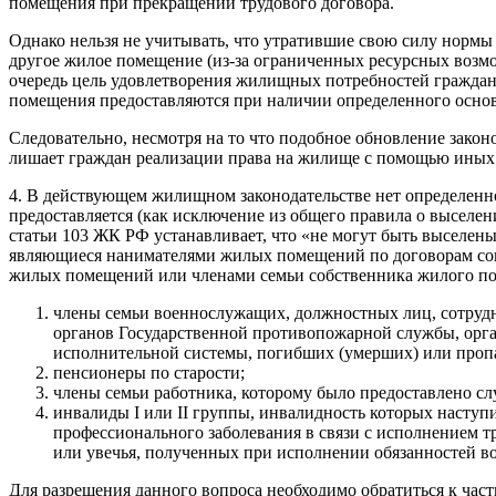
помещения при прекращении трудового договора.
Однако нельзя не учитывать, что утратившие свою силу норм
другое жилое помещение (из-за ограниченных ресурсных возм
очередь цель удовлетворения жилищных потребностей граждан,
помещения предоставляются при наличии определенного основ
Следовательно, несмотря на то что подобное обновление закон
лишает граждан реализации права на жилище с помощью иных 
4. В действующем жилищном законодательстве нет определенн
предоставляется (как исключение из общего правила о выселе
статьи 103 ЖК РФ устанавливает, что «не могут быть высел
являющиеся нанимателями жилых помещений по договорам соц
жилых помещений или членами семьи собственника жилого по
члены семьи военнослужащих, должностных лиц, сотрудн
органов Государственной противопожарной службы, орга
исполнительной системы, погибших (умерших) или пропа
пенсионеры по старости;
члены семьи работника, которому было предоставлено 
инвалиды I или II группы, инвалидность которых наступи
профессионального заболевания в связи с исполнением т
или увечья, полученных при исполнении обязанностей во
Для разрешения данного вопроса необходимо обратиться к час