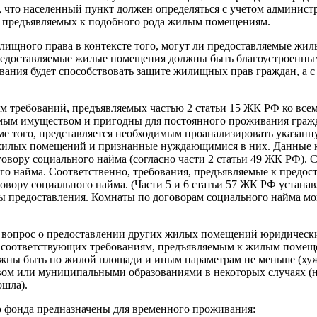
я, что населенный пункт должен определяться с учетом админис
й, предъявляемых к подобного рода жилым помещениям.
лищного права в контексте того, могут ли предоставляемые жи
 предоставляемые жилые помещения должны быть благоустроенны
ования будет способствовать защите жилищных прав граждан, а 
етом требований, предъявляемых частью 2 статьи 15 ЖК РФ ко в
мым имуществом и пригодны для постоянного проживания граж
ме того, представляется необходимым проанализировать указанн
жилых помещений и признанные нуждающимися в них. Данные к
вору социального найма (согласно части 2 статьи 49 ЖК РФ). 
о найма. Соответственно, требования, предъявляемые к предос
вору социального найма. (Части 5 и 6 статьи 57 ЖК РФ устана
 предоставления. Комнаты по договорам социального найма мог
н вопрос о предоставлении других жилых помещений юридически
 соответствующих требованиям, предъявляемым к жилым помеще
лжны быть по жилой площади и иным параметрам не меньше (хуже
м или муниципальными образованиями в некоторых случаях (нап
ошла).
 фонда предназначены для временного проживания: