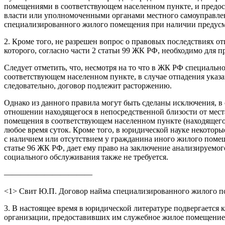
помещениями в соответствующем населенном пункте, и предо
власти или уполномоченными органами местного самоуправле
специализированного жилого помещения при наличии предусмо
2. Кроме того, не разрешен вопрос о правовых последствиях
которого, согласно части 2 статьи 99 ЖК РФ, необходимо для
Следует отметить, что, несмотря на то что в ЖК РФ специаль
соответствующем населенном пункте, в случае отпадения указ
следовательно, договор подлежит расторжению.
Однако из данного правила могут быть сделаны исключения, в 
отношении находящегося в непосредственной близости от мес
помещения в соответствующем населенном пункте (находящегос
любое время суток. Кроме того, в юридической науке некоторы
с наличием или отсутствием у гражданина иного жилого помещ
статье 96 ЖК РФ, дает ему право на заключение анализируемо
социального обслуживания также не требуется.
———————————
<1> Свит Ю.П. Договор найма специализированного жилого пом
3. В настоящее время в юридической литературе подвергается 
организации, предоставивших им служебное жилое помещение, 