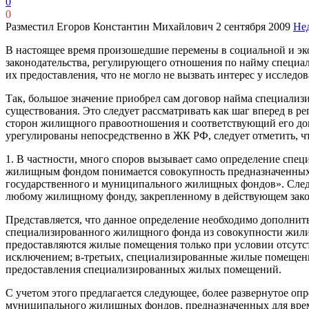
0
0
Разместил Егоров Константин Михайлович
2 сентября 2009
Нед
В настоящее время произошедшие перемены в социальной и эко
законодательства, регулирующего отношения по найму спец
их предоставления, что не могло не вызвать интерес у иссле
Так, большое значение приобрел сам договор найма специали
существования. Это следует рассматривать как шаг вперед в
сторон жилищного правоотношения и соответствующий его до
урегулированы непосредственно в ЖК РФ, следует отметить, ч
1. В частности, много споров вызывает само определение спе
жилищным фондом понимается совокупность предназначенных 
государственного и муниципального жилищных фондов». Следуе
любому жилищному фонду, закрепленному в действующем зако
Представляется, что данное определение необходимо дополн
специализированного жилищного фонда из совокупности жили
предоставляются жилые помещения только при условии отсутс
исключением; в-третьих, специализированные жилые помещени
предоставления специализированных жилых помещений.
С учетом этого предлагается следующее, более развернутое 
муниципального жилищных фондов, предназначенных для врем