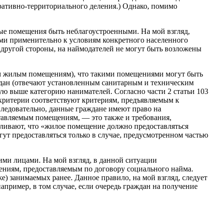
тративно-территориального деления.) Однако, помимо
лые помещения быть неблагоустроенными. На мой взгляд,
ми применительно к условиям конкретного населенного
с другой стороны, на наймодателей не могут быть возложены
сем жилым помещениям), что такими помещениями могут быть
дан (отвечают установленным санитарным и техническим
ую выше категорию нанимателей. Согласно части 2 статьи 103
ритерии соответствуют критериям, предъявляемым к
Следовательно, данные граждане имеют право на
тавляемым помещениям, — это также и требования,
вливают, что «жилое помещение должно предоставляться
ут предоставляться только в случае, предусмотренном частью
ми лицами. На мой взгляд, в данной ситуации
ниям, предоставляемым по договору социального найма.
) занимаемых ранее. Данное правило, на мой взгляд, следует
ример, в том случае, если очередь граждан на получение