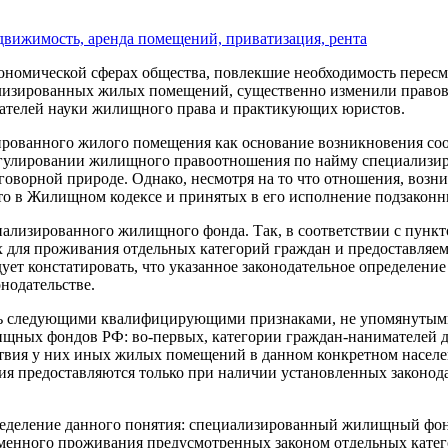
вижимость, аренда помещений, приватизация, рента
номической сферах общества, повлекшие необходимость пересмо
иализированных жилых помещений, существенно изменили прав
дователей науки жилищного права и практикующих юристов.
зированного жилого помещения как основание возникновения с
 регулировании жилищного правоотношения по найму специализ
говорной природе. Однако, несмотря на то что отношения, во
то в Жилищном кодексе и принятых в его исполнение подзаконны
циализированного жилищного фонда. Так, в соответствии с пунк
для проживания отдельных категорий граждан и предоставляе
т констатировать, что указанное законодательное определение
нодательстве.
ить следующими квалифицирующими признаками, не упомянутым
щных фондов РФ: во-первых, категории граждан-нанимателей д
твия у них иных жилых помещений в данном конкретном населен
я предоставляются только при наличии установленных законод
определение данного понятия: специализированный жилищный ф
енного проживания предусмотренных законом отдельных катего