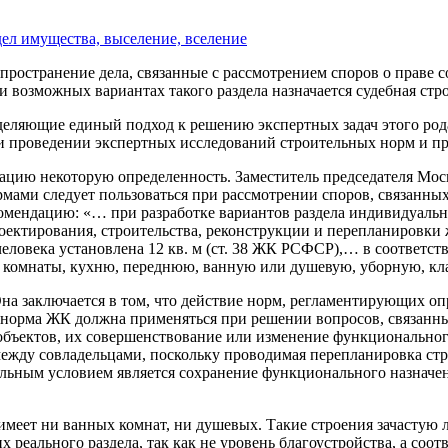
дел имущества, выселение, вселение
пространение дела, связанные с рассмотрением споров о праве с
 возможных вариантах такого раздела назначается судебная стр
еляющие единый подход к решению экспертных задач этого рода
и проведении экспертных исследований строительных норм и пр
ацию некоторую определенность. Заместитель председателя Моск
мами следует пользоваться при рассмотрении споров, связанны
 рекомендацию: «… при разработке вариантов раздела индивидуа
тирования, строительства, реконструкции и перепланировки ж
ловека установлена 12 кв. м (ст. 38 ЖК РСФСР),… в соответст
 комнаты, кухню, переднюю, ванную или душевую, уборную, к
 Она заключается в том, что действие норм, регламентирующих 
я норма ЖК должна применяться при решении вопросов, связанн
 объектов, их совершенствование или изменение функционально
между совладельцами, поскольку проводимая перепланировка стр
льным условием является сохранение функционального назначен
е имеет ни ванных комнат, ни душевых. Такие строения зачастую
 реального раздела, так как не уровень благоустройства, а со