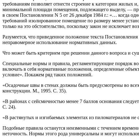
требованиям позволяет отнести строение к категории жилых и,
минимальной площади помещения, подлежащего выделу, — при
в своем Постановлении N 5 от 26 декабря 1984 г.: «… когда о
требований изолированное помещение по размеру менее устано
только на это обстоятельство, поскольку закон не исключает 
Разумеется, что приведенное положение текста Постановления
неправомерное использование нормативных данных.
Что может быть критерием при решении данного вопроса и суще
Специальные нормы и правила, регламентирующие порядок возве
включать в себя нормативные положения, определенные объек
условие». Покажем ряд таких положений.
«Осадочные швы в стенах должны быть предусмотрены во всех
конструкции. М., 1995. С. 35).
«В районах с сейсмичностью менее 7 баллов основания следует
С. 24).
«В растянутых и изгибаемых элементах из пиломатериалов не с
Подобные правила останутся неизменными с течением времени,
неточность. Нормы этого рода универсальны и могут использов