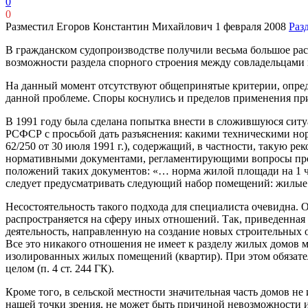
0
0
Разместил Егоров Константин Михайлович
1 февраля 2008
Раз
В гражданском судопроизводстве получили весьма большое рас
возможности раздела спорного строения между совладельцами и
На данный момент отсутствуют общепринятые критерии, опред
данной проблеме. Споры коснулись и пределов применения пр
В 1991 году была сделана попытка внести в сложившуюся ситу
РСФСР с просьбой дать разъяснения: какими техническими нор
62/250 от 30 июля 1991 г.), содержащий, в частности, такую
нормативными документами, регламентирующими вопросы проек
положений таких документов: «… норма жилой площади на 1 че
следует предусматривать следующий набор помещений: жилые
Несостоятельность такого подхода для специалиста очевидна.
распространяется на сферу иных отношений. Так, приведенна
деятельность, направленную на создание новых строительных
Все это никакого отношения не имеет к разделу жилых домов 
изолированных жилых помещений (квартир). При этом обязате
целом (п. 4 ст. 244 ГК).
Кроме того, в сельской местности значительная часть домов н
нашей точки зрения, не может быть причиной невозможности их