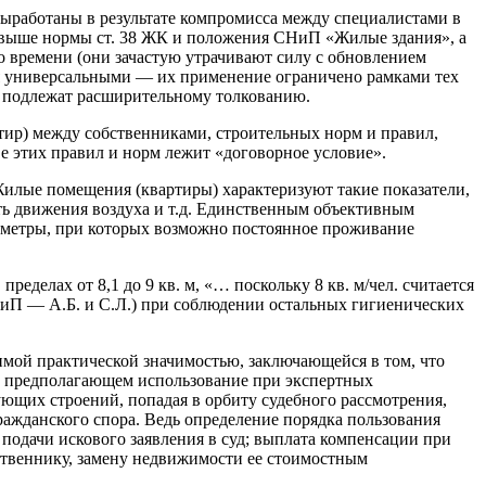
 выработаны в результате компромисса между специалистами в
е выше нормы ст. 38 ЖК и положения СНиП «Жилые здания», а
о времени (они зачастую утрачивают силу с обновлением
тся универсальными — их применение ограничено рамками тех
е подлежат расширительному толкованию.
тир) между собственниками, строительных норм и правил,
е этих правил и норм лежит «договорное условие».
Жилые помещения (квартиры) характеризуют такие показатели,
ть движения воздуха и т.д. Единственным объективным
аметры, при которых возможно постоянное проживание
еделах от 8,1 до 9 кв. м, «… поскольку 8 кв. м/чел. считается
НиП — А.Б. и С.Л.) при соблюдении остальных гигиенических
имой практической значимостью, заключающейся в том, что
, предполагающем использование при экспертных
ющих строений, попадая в орбиту судебного рассмотрения,
ражданского спора. Ведь определение порядка пользования
подачи искового заявления в суд; выплата компенсации при
ственнику, замену недвижимости ее стоимостным