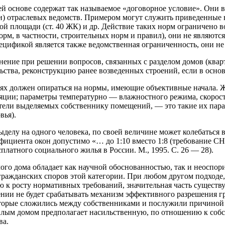
оей основе содержат так называемое «договорное условие». Они
ми) отраслевых ведомств. Примером могут служить приведенны
й площади (ст. 40 ЖК) и др. Действие таких норм ограничено в
орм, в частности, строительных норм и правил), они не являю
ецификой является также ведомственная ограниченность, они н
ение при решении вопросов, связанных с разделом домов (квар
ства, реконструкцию ранее возведенных строений, если в основ
иях должен опираться на нормы, имеющие объективные начала. 
оляции; параметры температурно — влажностного режима, скорос
атели выделяемых собственнику помещений, — это такие их пар
вья).
лу на одного человека, по своей величине может колебаться в пр
ффициента окон допустимо «… до 1:10 вместо 1:8 (требование С
платного социального жилья в России. М., 1995. С. 26 — 28).
го дома обладает как научной обоснованностью, так и неоспор
гражданских споров этой категории. При любом другом подходе
 к росту нормативных требований, значительная часть существу
ении не будет срабатывать механизм эффективного разрешения г
оторые сложились между собственниками и послужили причиной 
илым домом предполагает насильственную, по отношению к соб
ва.