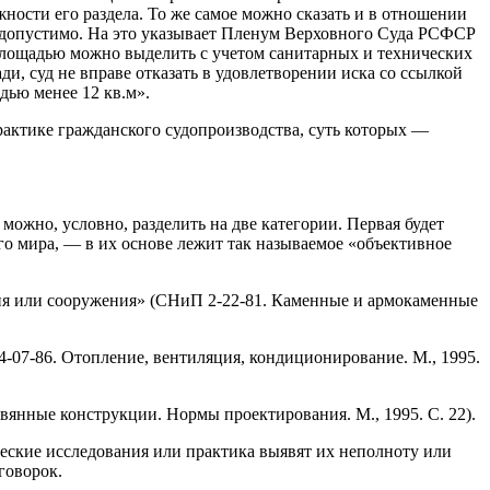
ности его раздела. То же самое можно сказать и в отношении
допустимо. На это указывает Пленум Верховного Суда РСФСР
й площадью можно выделить с учетом санитарных и технических
 суд не вправе отказать в удовлетворении иска со ссылкой
дью менее 12 кв.м».
актике гражданского судопроизводства, суть которых —
ожно, условно, разделить на две категории. Первая будет
о мира, — в их основе лежит так называемое «объективное
ния или сооружения» (СНиП 2-22-81. Каменные и армокаменные
4-07-86. Отопление, вентиляция, кондиционирование. М., 1995.
вянные конструкции. Нормы проектирования. М., 1995. С. 22).
ческие исследования или практика выявят их неполноту или
говорок.