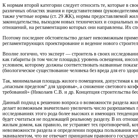
К нормам второй категории следует относить те, которые в св
различных областях знания и представителями (руководителя
также учетные нормы (ст. 29 ЖК), нормы предоставляемой жило
законодательства, выходом новых технических и социальных н
отношений, на регламентацию которых они направлены. Их сп
Поэтому последнее обстоятельство делает невозможным примен
регламентирующих проектирование и ведение нового строитель
Вполне логично, что эксперт — строитель в своих исследован
как габариты (в том числе площадь); уровень освещения, инс
условием, которому должны соответствовать названные показ
(биологическое существование человека без вреда для его здоро
Так, минимальная площадь жилого помещения, допустимая к выде
„опасным пределом“ для здоровья», а снижение светового коэ
требований» (Николаев С.В. и др. Концепция строительства бес
Данный подход к решению вопроса о возможности раздела жило
делает возможным значительно увеличить число разрешаемых 
исследованиях этого рода более высоких и имеющих тенденцию
будет считаться не подлежащей реальному разделу. В их отнош
жилым домом, как правило, не устраняет тех противоречий, к
невозможности раздела и определении порядка пользования ж
эквивалентом, что не отвечает принципам правового государст