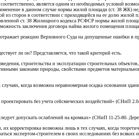
 соответственно, является одним из необходимых условий возмож
менение в данном случае нормы жилой площади (ст. 38 ЖК) не
дной из сторон в соответствии с приходящейся на ее долю жило
вленной ст. 38 Жилищного кодекса РСФСР нормы жилой площади,
возможность заключения договора найма жилого помещения площа
 отражает реакцию Верховного Суда на допущенные ошибки в пр
ствует ли он? Представляется, что такой критерий есть.
дения, строительства и эксплуатации строительных объектов, м
тивными законами природы, свойствами предметов материальног
 случаях, когда возможна неравномерная осадка основания зда
 проектировать без учета сейсмических воздействий» (СНиП 2.0
ледует допускать ослаблений на кромках» (СНиП 11-25-80. Дере
 их корректировка возможна лишь в тех случаях, когда теорети
аться экспертом-строителем в своих исследованиях без всяких о