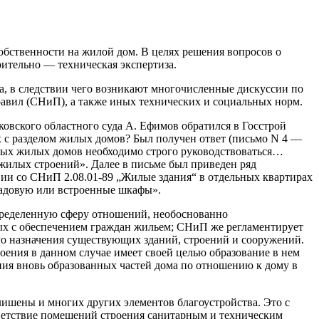
обственности на жилой дом. В целях решения вопросов о
оительно — техническая экспертиза.
, в следствии чего возникают многочисленные дискуссии по
авил (СНиП), а также иных технических и социальных норм.
овского областного суда А. Ефимов обратился в Госстрой
х с разделом жилых домов? Был получен ответ (письмо N 4 —
льных жилых домов необходимо строго руководствоваться…
илых строений». Далее в письме был приведен ряд
вии со СНиП 2.08.01-89 „Жилые здания“ в отдельных квартирах
ладовую или встроенные шкафы».
определенную сферу отношений, необоснованно
ых с обеспечением граждан жильем; СНиП же регламентирует
го назначения существующих зданий, строений и сооружений.
оения в данном случае имеет своей целью образование в нем
ия вновь образованных частей дома по отношению к дому в
 лишены и многих других элементов благоустройства. Это с
ответствие помещений строения санитарным и техническим