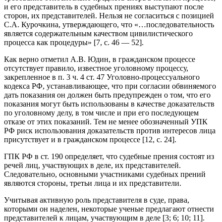
и его представитель в судебных прениях выступают после
сторон, их представителей. Нельзя не согласиться с позицией
С.А. Курочкина, утверждающего, что «…последовательность
является содержательным качеством цивилистического
процесса как процедуры» [7, с. 46 — 52].
Как верно отметил А.В. Юдин, в гражданском процессе
отсутствует правило, известное уголовному процессу,
закрепленное в п. 3 ч. 4 ст. 47 Уголовно-процессуального
кодекса РФ, устанавливающее, что при согласии обвиняемого
дать показания он должен быть предупрежден о том, что его
показания могут быть использованы в качестве доказательств
по уголовному делу, в том числе и при его последующем
отказе от этих показаний. Тем не менее обозначенный УПК
РФ риск использования доказательств против интересов лица
присутствует и в гражданском процессе [12, с. 24].
ГПК РФ в ст. 190 определяет, что судебные прения состоят из
речей лиц, участвующих в деле, их представителей.
Следовательно, основными участниками судебных прений
являются стороны, третьи лица и их представители.
Учитывая активную роль представителя в суде, права,
которыми он наделен, некоторые ученые предлагают отнести
представителей к лицам, участвующим в деле [3; 6; 10; 11].