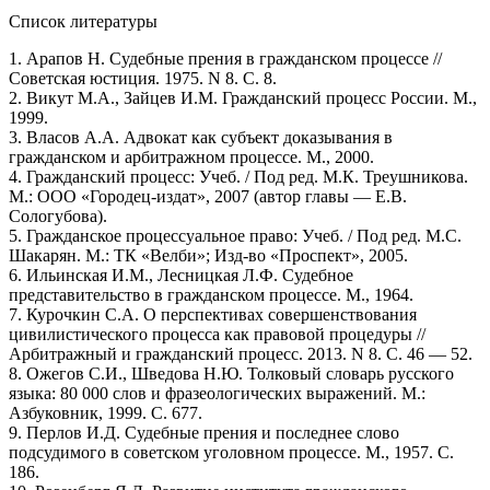
Список литературы
1. Арапов Н. Судебные прения в гражданском процессе //
Советская юстиция. 1975. N 8. С. 8.
2. Викут М.А., Зайцев И.М. Гражданский процесс России. М.,
1999.
3. Власов А.А. Адвокат как субъект доказывания в
гражданском и арбитражном процессе. М., 2000.
4. Гражданский процесс: Учеб. / Под ред. М.К. Треушникова.
М.: ООО «Городец-издат», 2007 (автор главы — Е.В.
Сологубова).
5. Гражданское процессуальное право: Учеб. / Под ред. М.С.
Шакарян. М.: ТК «Велби»; Изд-во «Проспект», 2005.
6. Ильинская И.М., Лесницкая Л.Ф. Судебное
представительство в гражданском процессе. М., 1964.
7. Курочкин С.А. О перспективах совершенствования
цивилистического процесса как правовой процедуры //
Арбитражный и гражданский процесс. 2013. N 8. С. 46 — 52.
8. Ожегов С.И., Шведова Н.Ю. Толковый словарь русского
языка: 80 000 слов и фразеологических выражений. М.:
Азбуковник, 1999. С. 677.
9. Перлов И.Д. Судебные прения и последнее слово
подсудимого в советском уголовном процессе. М., 1957. С.
186.