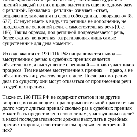
прений каждый из них вправе выступить еще по одному разу
с репликой. Буквально «реплика» означает «ответ,
возражение, замечания на слова собеседника, говорящего» [8,
677]. Следует иметь в виду, что реплика не дополнение, не
продолжение основной речи, а самостоятельная речь [9, с.
186]. Таким образом, под репликой подразумевается речь,
более сжатая, конкретная, затрагивающая лишь самые
существенные для дела моменты.
Из содержания ст. 190 ГПК РФ напрашивается вывод —
выступление с речью в судебных прениях является
обязательным, а выступление с репликой — право участников
процесса. Тем не менее выступление в прениях — право, а не
обязанность лиц, участвующих в деле. После рассмотрения
дела по существу они могут отказаться от произнесения речи
в судебных прениях.
Также ст. 190 ГПК РФ не содержит ответов и на другие
вопросы, возникающие в правоприменительной практике: как
долго могут длиться прения? сколько раз в судебных прениях
может быть предоставлено слово лицам, участвующим в деле?
в какой последовательности должны выступать в судебных
прениях стороны, если ответчиком предъявлен встречный
иск?