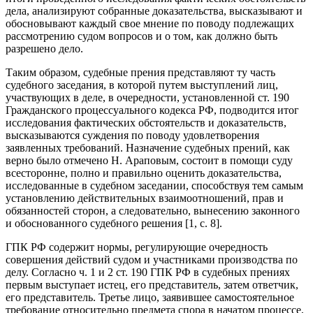
дела, анализируют собранные доказательства, высказывают и
обосновывают каждый свое мнение по поводу подлежащих
рассмотрению судом вопросов и о том, как должно быть
разрешено дело.
Таким образом, судебные прения представляют ту часть
судебного заседания, в которой путем выступлений лиц,
участвующих в деле, в очередности, установленной ст. 190
Гражданского процессуального кодекса РФ, подводится итог
исследования фактических обстоятельств и доказательств,
высказываются суждения по поводу удовлетворения
заявленных требований. Назначение судебных прений, как
верно было отмечено Н. Араповым, состоит в помощи суду
всесторонне, полно и правильно оценить доказательства,
исследованные в судебном заседании, способствуя тем самым
установлению действительных взаимоотношений, прав и
обязанностей сторон, а следовательно, вынесению законного
и обоснованного судебного решения [1, с. 8].
ГПК РФ содержит нормы, регулирующие очередность
совершения действий судом и участниками производства по
делу. Согласно ч. 1 и 2 ст. 190 ГПК РФ в судебных прениях
первым выступает истец, его представитель, затем ответчик,
его представитель. Третье лицо, заявившее самостоятельное
требование относительно предмета спора в начатом процессе,