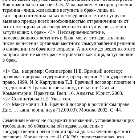
Как правильно отмечает Л.Б. Максимович, «распространение
термина «лица, желающие вступить в брак» лишь на
категорию потенциальных несовершеннолетних супругов
вызвано прежде всего необходимостью отграничения их от
всех потенциальных совершеннолетних супругов — «лиц,
вступающих в брак» <3>. Несовершеннолетние,
намеревающиеся вступить в брак, могут это сделать лишь
после вынесения органами местного самоуправления решения
о снижении им брачного возраста. А потому до решения этого
вопроса они не могут рассматриваться как лица, вступающие
в брак.
———————————
<1> См., например: Сосипатрова Н.Е. Брачный договор:
правовая природа, содержание, прекращение // Государство и
право. 1999. N 3; Карпушина Т.Д. Брачный договор: понятие и
содержание // Гражданское законодательство: Статьи.
Комментарии. Практика. Вып. 16. Алматы: Юрист, 2003.
<2> Сосипатрова Н.Е. Указ. соч.
<3> Максимович Л.Б. Брачный договор в российском праве:
Дис. … канд. юрид. наук (12.00.03). Москва, 2002. С. 44.
Семейный кодекс не содержит положений, устанавливающих
требование об обязательной подаче заявления о
государственной регистрации брака до заключения брачного
договора. Кроме того, ст. 41 СК РФ, предусматривая, что