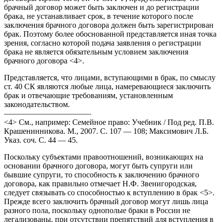
брачный договор может быть заключен и до регистрации
брака, не устанавливает срок, в течение которого после
заключения брачного договора должен быть зарегистрирован
брак. Поэтому более обоснованной представляется иная точка
зрения, согласно которой подача заявления о регистрации
брака не является обязательным условием заключения
брачного договора <4>.
Представляется, что лицами, вступающими в брак, по смыслу
ст. 40 СК являются любые лица, намеревающиеся заключить
брак и отвечающие требованиям, установленным
законодательством.
———————————
<4> См., например: Семейное право: Учебник / Под ред. П.В.
Крашенинникова. М., 2007. С. 107 — 108; Максимович Л.Б.
Указ. соч. С. 44 — 45.
Поскольку субъектами правоотношений, возникающих на
основании брачного договора, могут быть супруги или
бывшие супруги, то способность к заключению брачного
договора, как правильно отмечает Н.Ф. Звенигородская,
следует связывать со способностью к вступлению в брак <5>.
Прежде всего заключить брачный договор могут лишь лица
разного пола, поскольку однополые браки в России не
легализованы, при отсутствии препятствий для вступления в