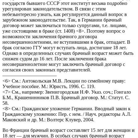
государств бывшего СССР этот институт весьма подробно
урегулирован законодательством. В связи с этим
небезынтересно узнать, как регулируется данный вопрос в
зарубежном законодательстве. Так, в Германии брачный
договор может заключаться только супругами, т.е. лицами,
уже состоящими в браке (ст. 1408) <8>. Поэтому вопрос о
возможности заключения брачного договора
несовершеннолетними, не вступившими в брак, отпадает. В
брак согласно ГГУ могут вступать лица, достигшие 18 лет.
Однако в определенных случаях брачный возраст может быть
снижен судом до 16 лет. После заключения брака
несовершеннолетние могут заключить брачный договор с
согласия своих законных представителей.
———————————
<6> См.: Антокольская М.В. Лекции по семейному праву:
Учебное пособие. М.: Юристъ, 1996. С. 119.
<7> См., например: Звенигородская Н.Ф. Указ. соч.; Гонгало
Б.М., Крашенинников П.В. Брачный договор. М.: Статут. С.
58.
<8> См.: Гражданское уложение Германии. Вводный закон к
Гражданскому уложению: Пер. с нем. / Науч. редакторы А.Л.
Маковский и др. М.: Волтерс Клувер, 2004.
Во Франции брачный возраст составляет 15 лет для женщин и
18 лет — для мужчин. В особых случаях брачный возраст