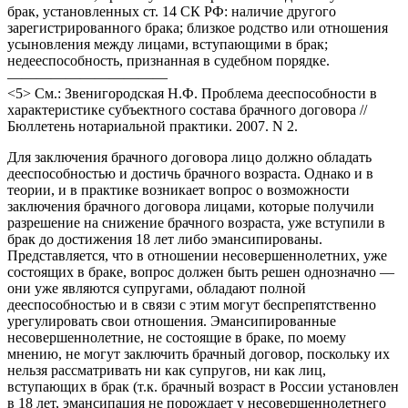
брак, установленных ст. 14 СК РФ: наличие другого
зарегистрированного брака; близкое родство или отношения
усыновления между лицами, вступающими в брак;
недееспособность, признанная в судебном порядке.
———————————
<5> См.: Звенигородская Н.Ф. Проблема дееспособности в
характеристике субъектного состава брачного договора //
Бюллетень нотариальной практики. 2007. N 2.
Для заключения брачного договора лицо должно обладать
дееспособностью и достичь брачного возраста. Однако и в
теории, и в практике возникает вопрос о возможности
заключения брачного договора лицами, которые получили
разрешение на снижение брачного возраста, уже вступили в
брак до достижения 18 лет либо эмансипированы.
Представляется, что в отношении несовершеннолетних, уже
состоящих в браке, вопрос должен быть решен однозначно —
они уже являются супругами, обладают полной
дееспособностью и в связи с этим могут беспрепятственно
урегулировать свои отношения. Эмансипированные
несовершеннолетние, не состоящие в браке, по моему
мнению, не могут заключить брачный договор, поскольку их
нельзя рассматривать ни как супругов, ни как лиц,
вступающих в брак (т.к. брачный возраст в России установлен
в 18 лет, эмансипация не порождает у несовершеннолетнего