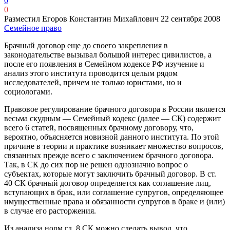
0
0
Разместил Егоров Константин Михайлович
22 сентября 2008
Семейное право
Брачный договор еще до своего закрепления в
законодательстве вызывал большой интерес цивилистов, а
после его появления в Семейном кодексе РФ изучение и
анализ этого института проводится целым рядом
исследователей, причем не только юристами, но и
социологами.
Правовое регулирование брачного договора в России является
весьма скудным — Семейный кодекс (далее — СК) содержит
всего 6 статей, посвященных брачному договору, что,
вероятно, объясняется новизной данного института. По этой
причине в теории и практике возникает множество вопросов,
связанных прежде всего с заключением брачного договора.
Так, в СК до сих пор не решен однозначно вопрос о
субъектах, которые могут заключить брачный договор. В ст.
40 СК брачный договор определяется как соглашение лиц,
вступающих в брак, или соглашение супругов, определяющее
имущественные права и обязанности супругов в браке и (или)
в случае его расторжения.
Из анализа норм гл. 8 СК можно сделать вывод, что