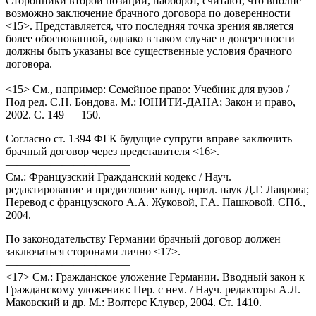
Сторонники второй позиции, наоборот, считают, что вполне
возможно заключение брачного договора по доверенности
<15>. Представляется, что последняя точка зрения является
более обоснованной, однако в таком случае в доверенности
должны быть указаны все существенные условия брачного
договора.
———————————
<15> См., например: Семейное право: Учебник для вузов /
Под ред. С.Н. Бондова. М.: ЮНИТИ-ДАНА; Закон и право,
2002. С. 149 — 150.
Согласно ст. 1394 ФГК будущие супруги вправе заключить
брачный договор через представителя <16>.
———————————
См.: Французский Гражданский кодекс / Науч.
редактирование и предисловие канд. юрид. наук Д.Г. Лаврова;
Перевод с французского А.А. Жуковой, Г.А. Пашковой. СПб.,
2004.
По законодательству Германии брачный договор должен
заключаться сторонами лично <17>.
———————————
<17> См.: Гражданское уложение Германии. Вводный закон к
Гражданскому уложению: Пер. с нем. / Науч. редакторы А.Л.
Маковский и др. М.: Волтерс Клувер, 2004. Ст. 1410.