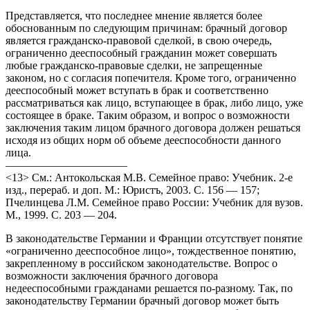
Представляется, что последнее мнение является более
обоснованным по следующим причинам: брачный договор
является гражданско-правовой сделкой, в свою очередь,
ограниченно дееспособный гражданин может совершать
любые гражданско-правовые сделки, не запрещенные
законом, но с согласия попечителя. Кроме того, ограниченно
дееспособный может вступать в брак и соответственно
рассматриваться как лицо, вступающее в брак, либо лицо, уже
состоящее в браке. Таким образом, и вопрос о возможности
заключения таким лицом брачного договора должен решаться
исходя из общих норм об объеме дееспособности данного
лица.
———————————
<13> См.: Антокольская М.В. Семейное право: Учебник. 2-е
изд., перераб. и доп. М.: Юристъ, 2003. С. 156 — 157;
Пчелинцева Л.М. Семейное право России: Учебник для вузов.
М., 1999. С. 203 — 204.
В законодательстве Германии и Франции отсутствует понятие
«ограниченно дееспособное лицо», тождественное понятию,
закрепленному в российском законодательстве. Вопрос о
возможности заключения брачного договора
недееспособными гражданами решается по-разному. Так, по
законодательству Германии брачный договор может быть