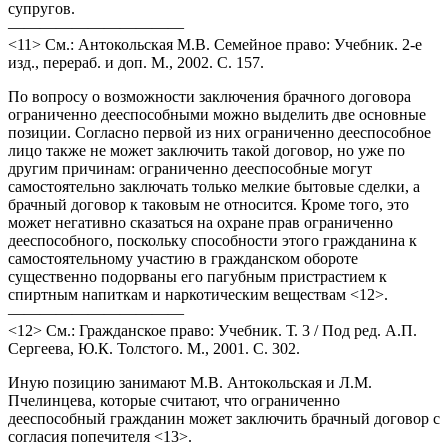
супругов.
———————————
<11> См.: Антокольская М.В. Семейное право: Учебник. 2-е
изд., перераб. и доп. М., 2002. С. 157.
По вопросу о возможности заключения брачного договора
ограниченно дееспособными можно выделить две основные
позиции. Согласно первой из них ограниченно дееспособное
лицо также не может заключить такой договор, но уже по
другим причинам: ограниченно дееспособные могут
самостоятельно заключать только мелкие бытовые сделки, а
брачный договор к таковым не относится. Кроме того, это
может негативно сказаться на охране прав ограниченно
дееспособного, поскольку способности этого гражданина к
самостоятельному участию в гражданском обороте
существенно подорваны его пагубным пристрастием к
спиртным напиткам и наркотическим веществам <12>.
———————————
<12> См.: Гражданское право: Учебник. Т. 3 / Под ред. А.П.
Сергеева, Ю.К. Толстого. М., 2001. С. 302.
Иную позицию занимают М.В. Антокольская и Л.М.
Пчелинцева, которые считают, что ограниченно
дееспособный гражданин может заключить брачный договор с
согласия попечителя <13>.