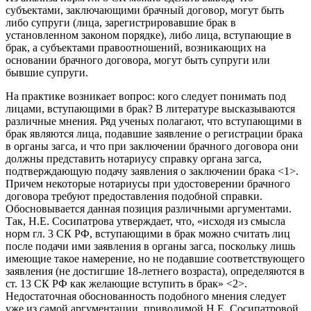
субъектами, заключающими брачный договор, могут быть
либо супруги (лица, зарегистрировавшие брак в
установленном законом порядке), либо лица, вступающие в
брак, а субъектами правоотношений, возникающих на
основании брачного договора, могут быть супруги или
бывшие супруги.
На практике возникает вопрос: кого следует понимать под
лицами, вступающими в брак? В литературе высказываются
различные мнения. Ряд ученых полагают, что вступающими в
брак являются лица, подавшие заявление о регистрации брака
в органы загса, и что при заключении брачного договора они
должны представить нотариусу справку органа загса,
подтверждающую подачу заявления о заключении брака <1>.
Причем некоторые нотариусы при удостоверении брачного
договора требуют предоставления подобной справки.
Обосновывается данная позиция различными аргументами.
Так, Н.Е. Сосипатрова утверждает, что, «исходя из смысла
норм гл. 3 СК РФ, вступающими в брак можно считать лиц
после подачи ими заявления в органы загса, поскольку лишь
имеющие такое намерение, но не подавшие соответствующего
заявления (не достигшие 18-летнего возраста), определяются в
ст. 13 СК РФ как желающие вступить в брак» <2>.
Недостаточная обоснованность подобного мнения следует
уже из самой аргументации, приводимой Н.Е. Сосипатровой.