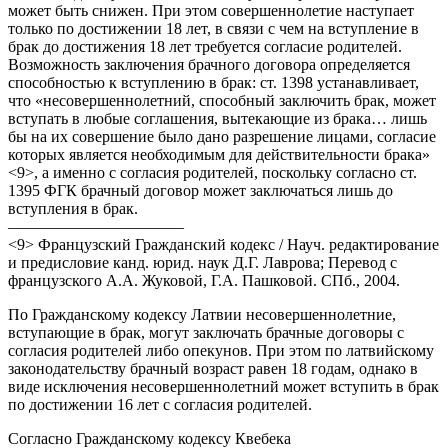
может быть снижен. При этом совершеннолетие наступает
только по достижении 18 лет, в связи с чем на вступление в
брак до достижения 18 лет требуется согласие родителей.
Возможность заключения брачного договора определяется
способностью к вступлению в брак: ст. 1398 устанавливает,
что «несовершеннолетний, способный заключить брак, может
вступать в любые соглашения, вытекающие из брака… лишь
бы на их совершение было дано разрешение лицами, согласие
которых является необходимым для действительности брака»
<9>, а именно с согласия родителей, поскольку согласно ст.
1395 ФГК брачный договор может заключаться лишь до
вступления в брак.
———————————
<9> Французский Гражданский кодекс / Науч. редактирование
и предисловие канд. юрид. наук Д.Г. Лаврова; Перевод с
французского А.А. Жуковой, Г.А. Пашковой. СПб., 2004.
По Гражданскому кодексу Латвии несовершеннолетние,
вступающие в брак, могут заключать брачные договоры с
согласия родителей либо опекунов. При этом по латвийскому
законодательству брачный возраст равен 18 годам, однако в
виде исключения несовершеннолетний может вступить в брак
по достижении 16 лет с согласия родителей.
Согласно Гражданскому кодексу Квебека