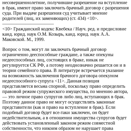
несовершеннолетние, получившие разрешение на вступление
в брак, имеют право заключить брачный договор с разрешения
суда. При выдаче разрешения суд учитывает мнение
родителей (лиц, их заменяющих) (ст. 434) <10>.
———————————
<10> Гражданский кодекс Квебека / Науч. ред. и предисловие
канд. юрид. наук О.М. Козырь, канд. юрид. наук А.А.
Маковской. М., 1999.
Вопрос о том, могут ли заключать брачный договор
ограниченно дееспособные граждане, а также опекуны
недееспособных лиц, состоящих в браке, никак не
регулируется СК РФ, а потому неоднозначно решается он и в
теории семейного права. В литературе встречается указание
на возможность заключения брачного договора опекуном
недееспособного супруга <11>. Данная позиция
представляется весьма спорной, поскольку право определить
правовой режим супружеского имущества, по мнению автора,
— это личное право супругов либо лиц, вступающих в брак.
Поэтому данное право не могут осуществлять законные
представители (как и право на вступление в брак). Если
подобный договор будет все-таки заключен, он будет
недействительным, а в отношении имущества супругов будет
действовать установленный законом режим совместной
собственности, что никоим образом не нарушает права