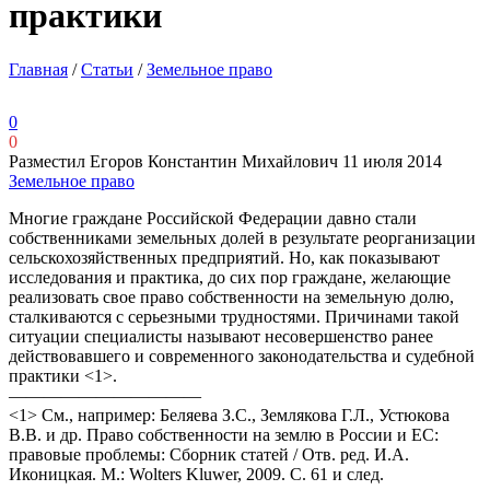
практики
Главная
/
Статьи
/
Земельное право
0
0
Разместил Егоров Константин Михайлович
11 июля 2014
Земельное право
Многие граждане Российской Федерации давно стали
собственниками земельных долей в результате реорганизации
сельскохозяйственных предприятий. Но, как показывают
исследования и практика, до сих пор граждане, желающие
реализовать свое право собственности на земельную долю,
сталкиваются с серьезными трудностями. Причинами такой
ситуации специалисты называют несовершенство ранее
действовавшего и современного законодательства и судебной
практики <1>.
———————————
<1> См., например: Беляева З.С., Землякова Г.Л., Устюкова
В.В. и др. Право собственности на землю в России и ЕС:
правовые проблемы: Сборник статей / Отв. ред. И.А.
Иконицкая. М.: Wolters Kluwer, 2009. С. 61 и след.