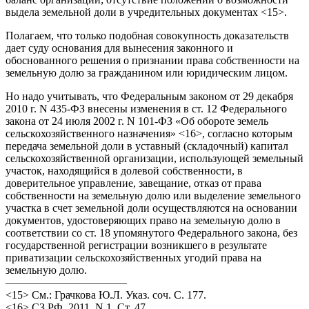
выдела земельной доли в учредительных документах <15>.
Полагаем, что только подобная совокупность доказательств
дает суду основания для вынесения законного и
обоснованного решения о признании права собственности на
земельную долю за гражданином или юридическим лицом.
Но надо учитывать, что Федеральным законом от 29 декабря
2010 г. N 435-ФЗ внесены изменения в ст. 12 Федерального
закона от 24 июля 2002 г. N 101-ФЗ «Об обороте земель
сельскохозяйственного назначения» <16>, согласно которым
передача земельной доли в уставный (складочный) капитал
сельскохозяйственной организации, использующей земельный
участок, находящийся в долевой собственности, в
доверительное управление, завещание, отказ от права
собственности на земельную долю или выделение земельного
участка в счет земельной доли осуществляются на основании
документов, удостоверяющих право на земельную долю в
соответствии со ст. 18 упомянутого Федерального закона, без
государственной регистрации возникшего в результате
приватизации сельскохозяйственных угодий права на
земельную долю.
———————————
<15> См.: Грачкова Ю.Л. Указ. соч. С. 177.
<16> СЗ РФ. 2011. N 1. Ст. 47.