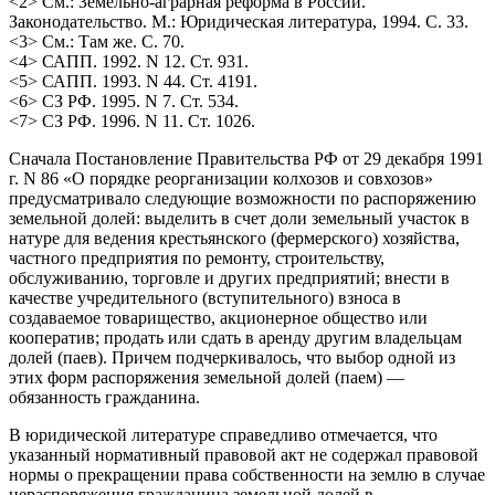
<2> См.: Земельно-аграрная реформа в России.
Законодательство. М.: Юридическая литература, 1994. С. 33.
<3> См.: Там же. С. 70.
<4> САПП. 1992. N 12. Ст. 931.
<5> САПП. 1993. N 44. Ст. 4191.
<6> СЗ РФ. 1995. N 7. Ст. 534.
<7> СЗ РФ. 1996. N 11. Ст. 1026.
Сначала Постановление Правительства РФ от 29 декабря 1991
г. N 86 «О порядке реорганизации колхозов и совхозов»
предусматривало следующие возможности по распоряжению
земельной долей: выделить в счет доли земельный участок в
натуре для ведения крестьянского (фермерского) хозяйства,
частного предприятия по ремонту, строительству,
обслуживанию, торговле и других предприятий; внести в
качестве учредительного (вступительного) взноса в
создаваемое товарищество, акционерное общество или
кооператив; продать или сдать в аренду другим владельцам
долей (паев). Причем подчеркивалось, что выбор одной из
этих форм распоряжения земельной долей (паем) —
обязанность гражданина.
В юридической литературе справедливо отмечается, что
указанный нормативный правовой акт не содержал правовой
нормы о прекращении права собственности на землю в случае
нераспоряжения гражданина земельной долей в