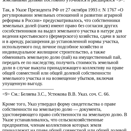
Так, в Указе Президента РФ от 27 октября 1993 г. N 1767 «О
регулировании земельных отношений и развитии аграрной
реформы в России» предусматривалось, что собственники
земельных долей (паев) имеют право без согласия других
сособственников на выдел земельного участка в натуре для
ведения крестьянского (фермерского) хозяйства, сдачи в залог
и в аренду, расширения до установленной нормы участка,
используемого под личное подсобное хозяйство и
индивидуальное жилищное строительство, а также
обменивать земельную долю (пай) на имущественный пай,
передать ее по наследству, получить стоимость земельной
доли в случае выкупа принадлежащего коллективу на праве
общей совместной или общей долевой собственности
земельного участка и на возмещение убытков, включая
упущенную выгоду.
———————————
<9> См.: Беляева З.С., Устюкова В.В. Указ. соч. С. 66.
Кроме того, Указ утвердил форму свидетельства о праве
собственности на земельную долю — документа,
удостоверяющего право собственности на земельную долю. В
Указе устанавливалось, что сельскохозяйственные
предприятия, членам коллективов которых земля
принадлежит на праве общей совместной или общей долевой