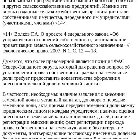
образованных при реорганизации бывших колхозов, совхозов
и других сельскохозяйственных предприятий. Именно эти
вновь созданные сельскохозяйственные организации стали
собственниками имущества, переданного им учредителями
(участниками, членами) <14>.
———————————
<14> Волков Г.А. О проекте Федерального закона «Об
упорядочении отношений собственности, возникших при
приватизации земель сельскохозяйственного назначения» //
Экологическое право. 2007. N 1. С. 12 — 18.
Думается, что более правомерной является позиция ФАС
Северо-Западного округа, который для решения вопроса об
установлении права собственности граждан на земельные
доли требует предоставить доказательства оформления
внесения земельной доли в уставный капитал.
В частности, необходимы: наличие заявления о внесении
земельной доли в уставный капитал, договора о передаче
земельной доли, акта приема-передачи земельной доли между
юридическим лицом и каждым учредителем; наличие оценки
внесенных в земельный капитал земельных долей; наличие
регистрации эмиссии акций; факт регистрации перехода
права собственности на земельную долю; бухгалтерские
документы, подтверждающие постановку внесенных долей на
баланс организации; отсутствие положений о возможности