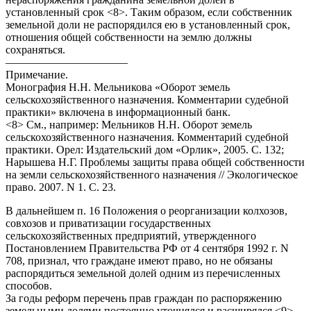
установленный срок <8>. Таким образом, если собственник
земельной доли не распорядился ею в установленный срок,
отношения общей собственности на землю должны
сохраняться.
———————————
Примечание.
Монография Н.Н. Мельникова «Оборот земель
сельскохозяйственного назначения. Комментарии судебной
практики» включена в информационный банк.
<8> См., например: Мельников Н.Н. Оборот земель
сельскохозяйственного назначения. Комментарий судебной
практики. Орел: Издательский дом «Орлик», 2005. С. 132;
Нарышева Н.Г. Проблемы защиты права общей собственности
на земли сельскохозяйственного назначения // Экологическое
право. 2007. N 1. С. 23.
В дальнейшем п. 16 Положения о реорганизации колхозов,
совхозов и приватизации государственных
сельскохозяйственных предприятий, утвержденного
Постановлением Правительства РФ от 4 сентября 1992 г. N
708, признал, что граждане имеют право, но не обязаны
распорядиться земельной долей одним из перечисленных
способов.
За годы реформ перечень прав граждан по распоряжению
земельными долями постоянно уточнялся и расширялся <9>.