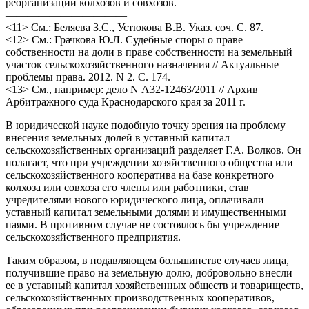
реорганизации колхозов и совхозов.
———————————
<11> См.: Беляева З.С., Устюкова В.В. Указ. соч. С. 87.
<12> См.: Грачкова Ю.Л. Судебные споры о праве
собственности на доли в праве собственности на земельный
участок сельскохозяйственного назначения // Актуальные
проблемы права. 2012. N 2. С. 174.
<13> См., например: дело N А32-12463/2011 // Архив
Арбитражного суда Краснодарского края за 2011 г.
В юридической науке подобную точку зрения на проблему
внесения земельных долей в уставный капитал
сельскохозяйственных организаций разделяет Г.А. Волков. Он
полагает, что при учреждении хозяйственного общества или
сельскохозяйственного кооператива на базе конкретного
колхоза или совхоза его члены или работники, став
учредителями нового юридического лица, оплачивали
уставный капитал земельными долями и имущественными
паями. В противном случае не состоялось бы учреждение
сельскохозяйственного предприятия.
Таким образом, в подавляющем большинстве случаев лица,
получившие право на земельную долю, добровольно внесли
ее в уставный капитал хозяйственных обществ и товариществ,
сельскохозяйственных производственных кооперативов,