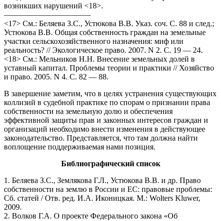
возникших нарушений <18>.
———————————
<17> См.: Беляева З.С., Устюкова В.В. Указ. соч. С. 88 и след.;
Устюкова В.В. Общая собственность граждан на земельные
участки сельскохозяйственного назначения: миф или
реальность? // Экологическое право. 2007. N 2. С. 19 — 24.
<18> См.: Мельников Н.Н. Внесение земельных долей в
уставный капитал. Проблемы теории и практики // Хозяйство
и право. 2005. N 4. С. 82 — 88.
В завершение заметим, что в целях устранения существующих
коллизий в судебной практике по спорам о признании права
собственности на земельную долю и обеспечения
эффективной защиты прав и законных интересов граждан и
организаций необходимо внести изменения в действующее
законодательство. Представляется, что там должна найти
воплощение поддерживаемая нами позиция.
Библиографический список
1. Беляева З.С., Землякова Г.Л., Устюкова В.В. и др. Право
собственности на землю в России и ЕС: правовые проблемы:
Сб. статей / Отв. ред. И.А. Иконицкая. М.: Wolters Kluwer,
2009.
2. Волков Г.А. О проекте Федерального закона «Об