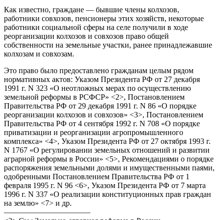
Как известно, граждане — бывшие члены колхозов,
работники совхозов, пенсионеры этих хозяйств, некоторые
работники социальной сферы на селе получили в ходе
реорганизации колхозов и совхозов право общей
собственности на земельные участки, ранее принадлежавшие
колхозам и совхозам.
Это право было предоставлено гражданам целым рядом
нормативных актов: Указом Президента РФ от 27 декабря
1991 г. N 323 «О неотложных мерах по осуществлению
земельной реформы в РСФСР» <2>, Постановлением
Правительства РФ от 29 декабря 1991 г. N 86 «О порядке
реорганизации колхозов и совхозов» <3>, Постановлением
Правительства РФ от 4 сентября 1992 г. N 708 «О порядке
приватизации и реорганизации агропромышленного
комплекса» <4>, Указом Президента РФ от 27 октября 1993 г.
N 1767 «О регулировании земельных отношений и развитии
аграрной реформы в России» <5>, Рекомендациями о порядке
распоряжения земельными долями и имущественными паями,
одобренными Постановлением Правительства РФ от 1
февраля 1995 г. N 96 <6>, Указом Президента РФ от 7 марта
1996 г. N 337 «О реализации конституционных прав граждан
на землю» <7> и др.
———————————