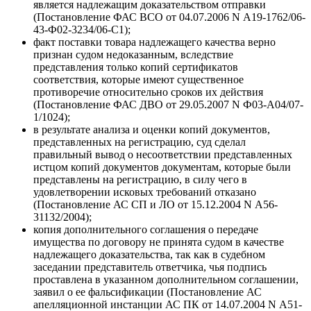
является надлежащим доказательством отправки
(Постановление ФАС ВСО от 04.07.2006 N А19-1762/06-
43-Ф02-3234/06-С1);
факт поставки товара надлежащего качества верно
признан судом недоказанным, вследствие
представления только копий сертификатов
соответствия, которые имеют существенное
противоречие относительно сроков их действия
(Постановление ФАС ДВО от 29.05.2007 N Ф03-А04/07-
1/1024);
в результате анализа и оценки копий документов,
представленных на регистрацию, суд сделал
правильный вывод о несоответствии представленных
истцом копий документов документам, которые были
представлены на регистрацию, в силу чего в
удовлетворении исковых требований отказано
(Постановление АС СП и ЛО от 15.12.2004 N А56-
31132/2004);
копия дополнительного соглашения о передаче
имущества по договору не принята судом в качестве
надлежащего доказательства, так как в судебном
заседании представитель ответчика, чья подпись
проставлена в указанном дополнительном соглашении,
заявил о ее фальсификации (Постановление АС
апелляционной инстанции АС ПК от 14.07.2004 N А51-