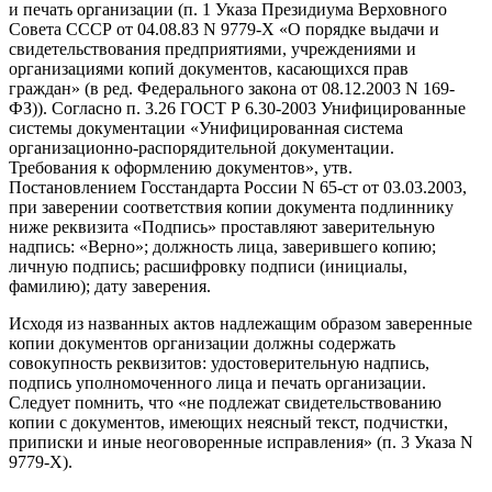
и печать организации (п. 1 Указа Президиума Верховного
Совета СССР от 04.08.83 N 9779-X «О порядке выдачи и
свидетельствования предприятиями, учреждениями и
организациями копий документов, касающихся прав
граждан» (в ред. Федерального закона от 08.12.2003 N 169-
ФЗ)). Согласно п. 3.26 ГОСТ Р 6.30-2003 Унифицированные
системы документации «Унифицированная система
организационно-распорядительной документации.
Требования к оформлению документов», утв.
Постановлением Госстандарта России N 65-ст от 03.03.2003,
при заверении соответствия копии документа подлиннику
ниже реквизита «Подпись» проставляют заверительную
надпись: «Верно»; должность лица, заверившего копию;
личную подпись; расшифровку подписи (инициалы,
фамилию); дату заверения.
Исходя из названных актов надлежащим образом заверенные
копии документов организации должны содержать
совокупность реквизитов: удостоверительную надпись,
подпись уполномоченного лица и печать организации.
Следует помнить, что «не подлежат свидетельствованию
копии с документов, имеющих неясный текст, подчистки,
приписки и иные неоговоренные исправления» (п. 3 Указа N
9779-X).