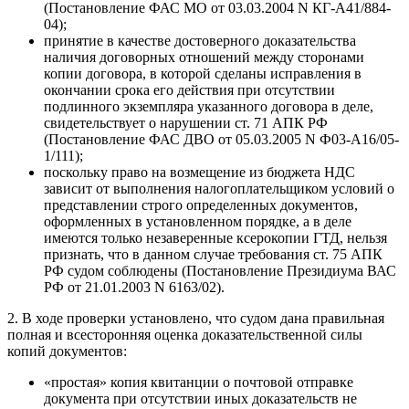
(Постановление ФАС МО от 03.03.2004 N КГ-А41/884-
04);
принятие в качестве достоверного доказательства
наличия договорных отношений между сторонами
копии договора, в которой сделаны исправления в
окончании срока его действия при отсутствии
подлинного экземпляра указанного договора в деле,
свидетельствует о нарушении ст. 71 АПК РФ
(Постановление ФАС ДВО от 05.03.2005 N Ф03-А16/05-
1/111);
поскольку право на возмещение из бюджета НДС
зависит от выполнения налогоплательщиком условий о
представлении строго определенных документов,
оформленных в установленном порядке, а в деле
имеются только незаверенные ксерокопии ГТД, нельзя
признать, что в данном случае требования ст. 75 АПК
РФ судом соблюдены (Постановление Президиума ВАС
РФ от 21.01.2003 N 6163/02).
2. В ходе проверки установлено, что судом дана правильная
полная и всесторонняя оценка доказательственной силы
копий документов:
«простая» копия квитанции о почтовой отправке
документа при отсутствии иных доказательств не