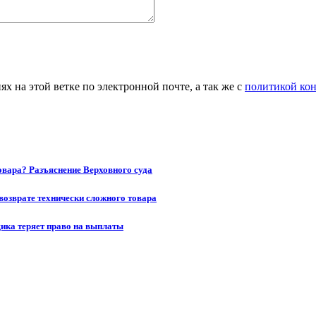
 на этой ветке по электронной почте, а так же с
политикой ко
товара? Разъяснение Верховного суда
возврате технически сложного товара
щика теряет право на выплаты