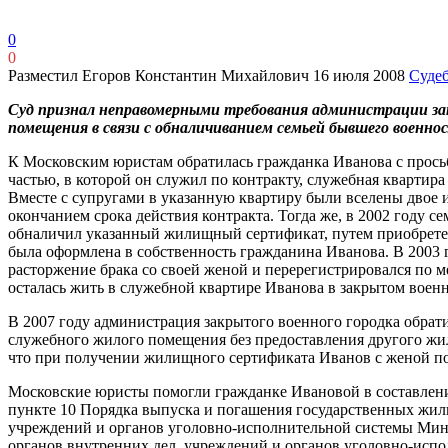
0
0
Разместил Егоров Константин Михайлович
16 июля 2008
Судеб
Суд признал неправомерными требования администрации закр
помещения в связи с обналичиванием семьей бывшего воен
К Московским юристам обратилась гражданка Иванова с прос
частью, в которой он служил по контракту, служебная квартир
Вместе с супругами в указанную квартиру были вселены двое 
окончанием срока действия контракта. Тогда же, в 2002 год
обналичил указанный жилищный сертификат, путем приобретен
была оформлена в собственность гражданина Иванова. В 2003 
расторжение брака со своей женой и перерегистрировался по 
осталась жить в служебной квартире Иванова в закрытом военн
В 2007 году администрация закрытого военного городка обрат
служебного жилого помещения без предоставления другого жиль
что при получении жилищного сертификата Иванов с женой по
Московские юристы помогли гражданке Ивановой в составлении
пункте 10 Порядка выпуска и погашения государственных жи
учреждений и органов уголовно-исполнительной системы Мин
органов внутренних дел, учреждений и органов уголовно-испо