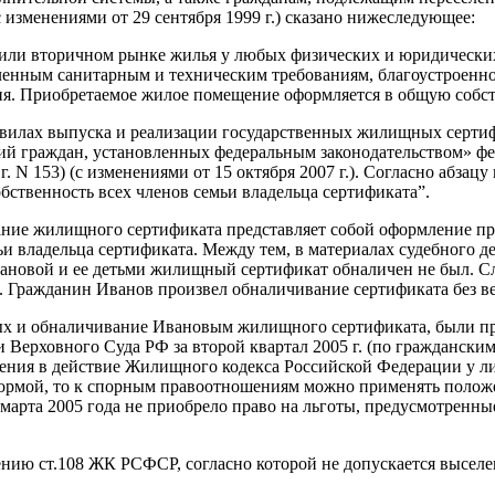
с изменениями от 29 сентября 1999 г.) сказано нижеследующее:
 или вторичном рынке жилья у любых физических и юридических
енным санитарным и техническим требованиям, благоустроенное
ия. Приобретаемое жилое помещение оформляется в общую собств
авилах выпуска и реализации государственных жилищных серти
рий граждан, установленных федеральным законодательством» 
г. N 153) (с изменениями от 15 октября 2007 г.). Согласно абз
ственность всех членов семьи владельца сертификата”.
вание жилищного сертификата представляет собой оформление п
ьи владельца сертификата. Между тем, в материалах судебного 
ановой и ее детьми жилищный сертификат обналичен не был. С
. Гражданин Иванов произвел обналичивание сертификата без вед
 и обналичивание Ивановым жилищного сертификата, были произ
 Верховного Суда РФ за второй квартал 2005 г. (по граждански
ведения в действие Жилищного кодекса Российской Федерации у 
ормой, то к спорным правоотношениям можно применять положе
арта 2005 года не приобрело право на льготы, предусмотренные
ию ст.108 ЖК РСФСР, согласно которой не допускается выселе