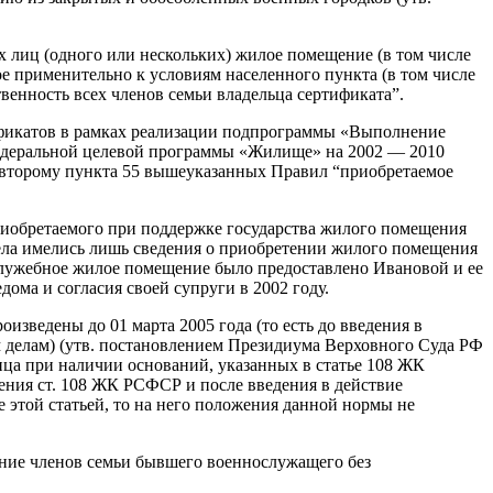
 лиц (одного или нескольких) жилое помещение (в том числе
 применительно к условиям населенного пункта (в том числе
енность всех членов семьи владельца сертификата”.
фикатов в рамках реализации подпрограммы «Выполнение
федеральной целевой программы «Жилище» на 2002 — 2010
ацу второму пункта 55 вышеуказанных Правил “приобретаемое
риобретаемого при поддержке государства жилого помещения
дела имелись лишь сведения о приобретении жилого помещения
лужебное жилое помещение было предоставлено Ивановой и ее
ома и согласия своей супруги в 2002 году.
ведены до 01 марта 2005 года (то есть до введения в
м делам) (утв. постановлением Президиума Верховного Суда РФ
лица при наличии оснований, указанных в статье 108 ЖК
ния ст. 108 ЖК РСФСР и после введения в действие
 этой статьей, то на него положения данной нормы не
ние членов семьи бывшего военнослужащего без