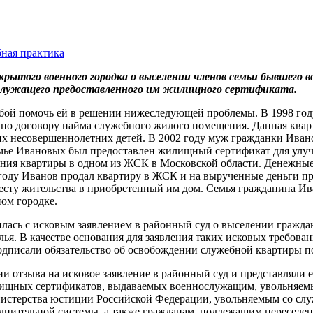
ная практика
ытого военного городка о выселении членов семьи бывшего в
нослужащего предоставленного им жилищного сертификата.
ьбой помочь ей в решении нижеследующей проблемы. В 1998 го
а по договору найма служебного жилого помещения. Данная квар
их несовершеннолетних детей. В 2002 году муж гражданки Иван
у семье Ивановых был предоставлен жилищный сертификат для 
ия квартиры в одном из ЖСК в Московской области. Денежные 
году Иванов продал квартиру в ЖСК и на вырученные деньги пр
месту жительства в приобретенный им дом. Семья гражданина Ив
ом городке.
илась с исковым заявлением в районный суд о выселении гражда
я. В качестве основания для заявления таких исковых требован
дписали обязательство об освобождении служебной квартиры п
 отзыва на исковое заявление в районный суд и представляли е
лищных сертификатов, выдаваемых военнослужащим, увольняемы
истерства юстиции Российской Федерации, увольняемым со слу
лнительной системы, а также гражданам, подлежащим переселен