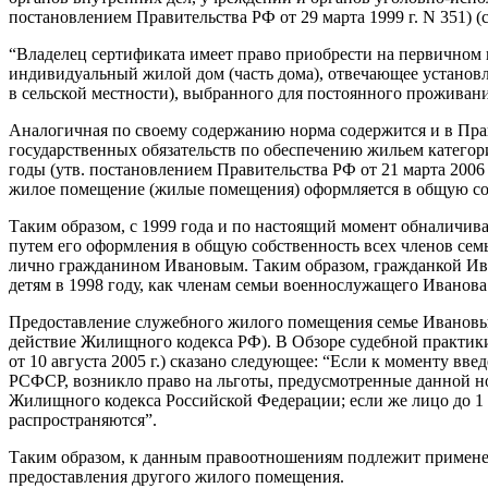
постановлением Правительства РФ от 29 марта 1999 г. N 351) (
“Владелец сертификата имеет право приобрести на первичном
индивидуальный жилой дом (часть дома), отвечающее установл
в сельской местности), выбранного для постоянного проживан
Аналогичная по своему содержанию норма содержится и в Пр
государственных обязательств по обеспечению жильем катего
годы (утв. постановлением Правительства РФ от 21 марта 2006 
жилое помещение (жилые помещения) оформляется в общую соб
Таким образом, с 1999 года и по настоящий момент обналичи
путем его оформления в общую собственность всех членов сем
лично гражданином Ивановым. Таким образом, гражданкой Ив
детям в 1998 году, как членам семьи военнослужащего Иванова
Предоставление служебного жилого помещения семье Ивановых
действие Жилищного кодекса РФ). В Обзоре судебной практики
от 10 августа 2005 г.) сказано следующее: “Если к моменту в
РСФСР, возникло право на льготы, предусмотренные данной н
Жилищного кодекса Российской Федерации; если же лицо до 1 м
распространяются”.
Таким образом, к данным правоотношениям подлежит применен
предоставления другого жилого помещения.