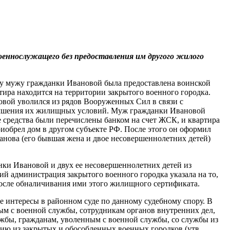
оеннослужащего без предоставления им другого жилого
ду мужу гражданки Ивановой была предоставлена воинской
тира находится на территории закрытого военного городка.
овой уволился из рядов Вооруженных Сил в связи с
улучшения их жилищных условий. Муж гражданки Ивановой
средства были перечислены банком на счет ЖСК, и квартира
иобрел дом в другом субъекте РФ. После этого он оформил
анова (его бывшая жена и двое несовершеннолетних детей)
нки Ивановой и двух ее несовершеннолетних детей из
ий администрация закрытого военного городка указала на то,
осле обналичивания ими этого жилищного сертификата.
е интересы в районном суде по данному судебному спору. В
м с военной службы, сотрудникам органов внутренних дел,
жбы, гражданам, уволенным с военной службы, со службы из
ию из закрытых и обособленных военных городков (утв.