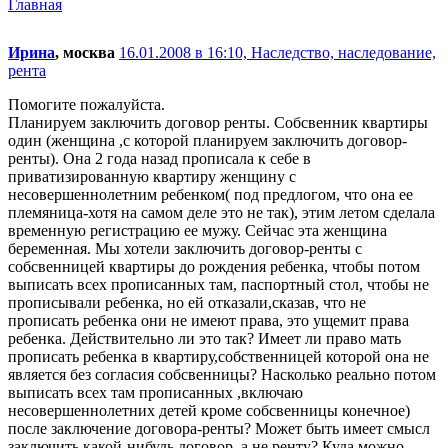
Главная
Ирина
, москва
16.01.2008 в 16:10,
Наследство, наследование,
рента
Помогите пожалуйста.
Планируем заключить договор ренты. Собсвенник квартиры
один (женщина ,с которой планируем заключить договор-
ренты). Она 2 года назад прописала к себе в
приватизированную квартиру женщину с
несовершеннолетним ребенком( под предлогом, что она ее
племяница-хотя на самом деле это не так), этим летом сделала
временную регистрацию ее мужу. Сейчас эта женщина
беременная. Мы хотели заключить договор-ренты с
собсвенницей квартиры до рождения ребенка, чтобы потом
выписать всех прописанных там, паспортный стол, чтобы не
прописывали ребенка, но ей отказали,сказав, что не
прописать ребенка они не имеют права, это ущемит права
ребенка. Действительно ли это так? Имеет ли право мать
прописать ребенка в квартиру,собственницей которой она не
является без согласия собсвенницы? Насколько реально потом
выписать всех там прописанных ,включаю
несовершеннолетних детей кроме собсвенницы конечное)
после заключение договора-ренты? Может быть имеет смысл
заключить какой-нибудь договор, а не ренту? Куда можно