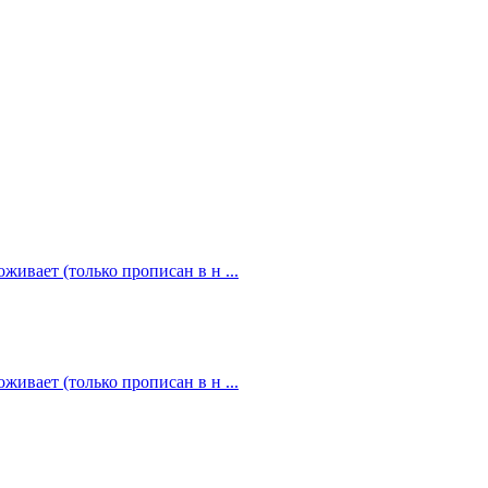
живает (только прописан в н ...
живает (только прописан в н ...