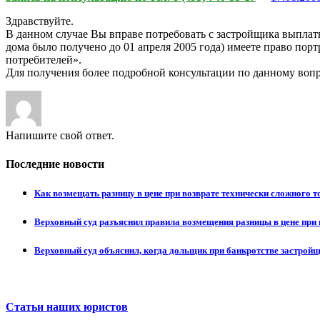
Здравствуйте.
В данном случае Вы вправе потребовать с застройщика выплат
дома было получено до 01 апреля 2005 года) имеете право пор
потребителей».
Для получения более подробной консультации по данному вопр
Напишите свой ответ.
Последние новости
Как возмещать разницу в цене при возврате технически сложного 
Верховный суд разъяснил правила возмещения разницы в цене при 
Верховный суд объяснил, когда дольщик при банкротстве застрой
Статьи наших юристов